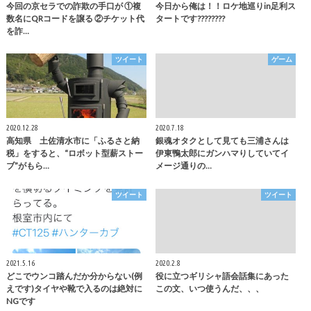
今回の京セラでの詐欺の手口が ①複
今日から俺は！！ロケ地巡りin足利ス
数名にQRコードを譲る ②チケット代
タートです????????
を詐…
ツイート
ゲーム
2020.12.28
2020.7.18
高知県 土佐清水市に「ふるさと納
銀魂オタクとして見ても三浦さんは
税」をすると、“ロボット型薪ストー
伊東鴨太郎にガンハマりしていてイ
ブ”がもら…
メージ通りの…
ツイート
ツイート
2021.5.16
2020.2.8
どこでウンコ踏んだか分からない(例
役に立つギリシャ語会話集にあった
えです)タイヤや靴で入るのは絶対に
この文、いつ使うんだ、、、
NGです