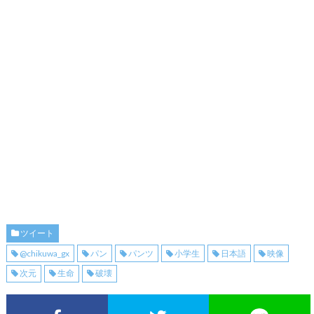
ツイート
@chikuwa_gx
パン
パンツ
小学生
日本語
映像
次元
生命
破壊