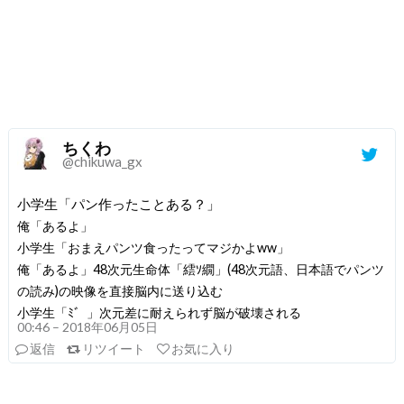
ちくわ
@chikuwa_gx
小学生「パン作ったことある？」
俺「あるよ」
小学生「おまえパンツ食ったってマジかよww」
俺「あるよ」48次元生命体「繧ｿ繝」(48次元語、日本語でパンツ
の読み)の映像を直接脳内に送り込む
小学生「ﾐ゛」次元差に耐えられず脳が破壊される
00:46 – 2018年06月05日
返信
リツイート
お気に入り