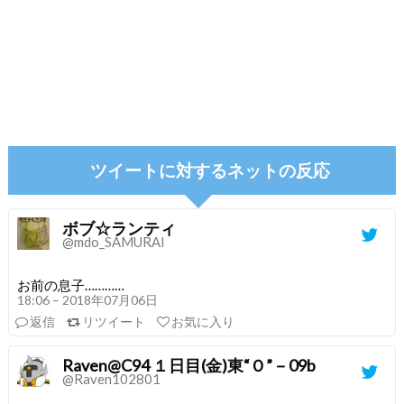
ツイートに対するネットの反応
ボブ☆ランティ
@mdo_SAMURAI
お前の息子…………
18:06 – 2018年07月06日
返信
リツイート
お気に入り
Raven@C94 １日目(金)東“Ｏ”－09b
@Raven102801