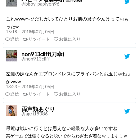
@bboy_papiyon96
これwwwヘソだしが,ってひとりお前の息子やんけっておも
ったw
15:18 – 2018年07月06日
返信
リツイート
お気に入り
non913cliff(刀傘)
@non913cliff
左側の妹なんかエプロンドレスにフライパンとお玉じゃねぇ
かwww
13:23 – 2018年07月06日
返信
リツイート
お気に入り
両声類あぐり
@agri19086
最近は戦いに行くとは思えない軽装な人が多いですね
某ゲームでは強くなると脱いでからわざわざ着なおしますしｗ