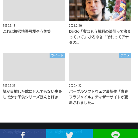
2020.2.18
2021.2.20
これは柳沢慎吾可愛そう笑笑
DaiGo「実はもう勝利の法則って決ま
っていて」 ひろゆき「それってアナ
タの…
ツイート
アニメ
2020.2.27
2020.4.22
親が目離した隙にとんでもない事を
パープルソフトウェア最新作『青春
しでかす子供シリーズほんと好き
フラジャイル』ティザーサイトが更
新されました…
©Copyright2022
ツイハッシュ
.All Rights Reserved.