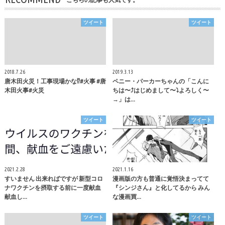
ツイート
ツイート
2018.7.26
2019.3.13
唐木田火災！工事現場かな⁉︎#火事 #唐
ペニー・パーカーちゃんの「こんに
木田火事#火災
ちは〜⤴︎はじめまして〜⤵︎よろしく〜
→」は…
ツイート
ツイート
2021.2.28
2021.1.16
すいません 出来ればですが 新型コロ
漫画版の方も普通に覚悟決まってて
ナワクチンを摂取する前に一度献血
『シンジさん』と化してるから みん
献血し…
な漫画買…
ツイート
ツイート