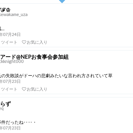
ℱℱ♔
ewakame_uza
感…
18年07月24日
リツイート
お気に入り
アード@NEPお食事会参加組
ckknight000
氏の失敗談がドーハの悲劇みたいな言われ方されていて草
18年07月23日
リツイート
お気に入り
らず
eq
事件だったね‥‥・
18年07月23日