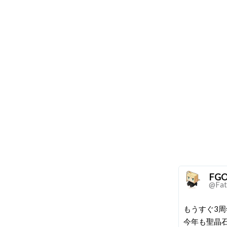
FG
@Fat
もうすぐ3
今年も聖晶