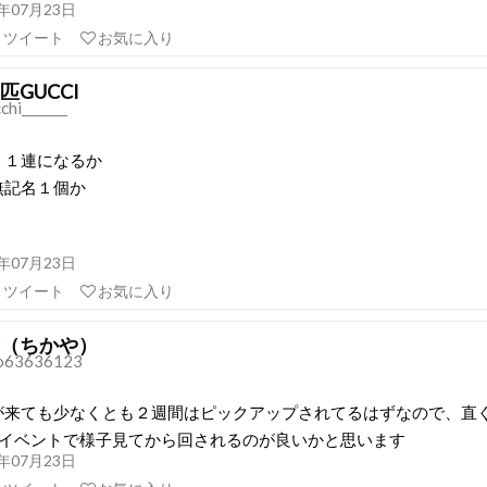
18年07月23日
リツイート
お気に入り
匹GUCCI
hi_______
１１連になるか
無記名１個か
う
18年07月23日
リツイート
お気に入り
（ちかや）
o63636123
が来ても少なくとも２週間はピックアップされてるはずなので、直
年イベントで様子見てから回されるのが良いかと思います
18年07月23日