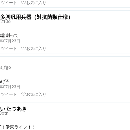
リツイート
お気に入り
多脚汎用兵器（対抗菌類仕様）
2106
の悲劇って
18年07月23日
リツイート
お気に入り
s
is_fgo
あげろ
18年07月23日
リツイート
お気に入り
い たつあき
3otn
ゾ！伊東ライフ！！