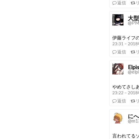
返信
大型
@PM
伊藤ライフ
23:31 – 20
返信
Elpi
@elp
やめてさし
23:22 – 20
返信
にへ
@m1
言われてる