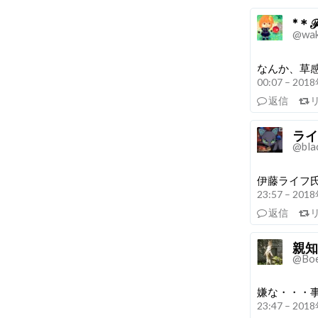
*＊
@wak
なんか、草
00:07 – 20
返信
ライ
@bla
伊藤ライフ
23:57 – 20
返信
親知
@Bo
嫌な・・・
23:47 – 20