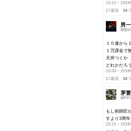
23:15 – 20
返信
男一
@gucc
１０連から
１万課金で
天井つくか
どれかだろ
23:03 – 20
返信
茅萱
@hir
もし術師匠
すより3周
22:21 – 20