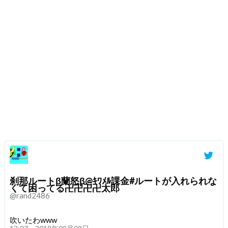
刹那ルートβ蘭怒β@ｷﾜﾒﾙ課金#ルートが入れられな
くて困ってる卍卍卍卍太郎
@rand2486
吹いたわwww