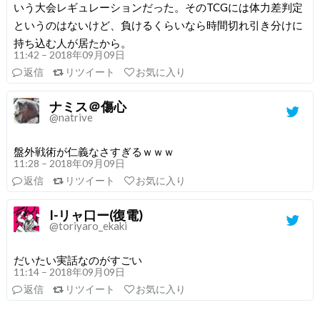
いう大会レギュレーションだった。そのTCGには体力差判定
というのはないけど、負けるくらいなら時間切れ引き分けに
持ち込む人が居たから。
11:42 – 2018年09月09日
返信
リツイート
お気に入り
ナミス＠傷心
@natrive
盤外戦術が仁義なさすぎるｗｗｗ
11:28 – 2018年09月09日
返信
リツイート
お気に入り
I-リャ口ー(復電)
@toriyaro_ekaki
だいたい実話なのがすごい
11:14 – 2018年09月09日
返信
リツイート
お気に入り