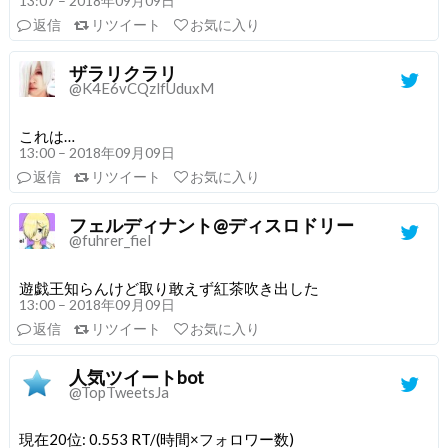
13:07 – 2018年09月09日
返信
リツイート
お気に入り
ザラリクラリ
@K4E6vCQzlfUduxM
これは…
13:00 – 2018年09月09日
返信
リツイート
お気に入り
フェルディナント@ディスロドリー
@fuhrer_fiel
遊戯王知らんけど取り敢えず紅茶吹き出した
13:00 – 2018年09月09日
返信
リツイート
お気に入り
人気ツイートbot
@TopTweetsJa
現在20位: 0.553 RT/(時間×フォロワー数)