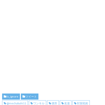
is_ignore
ツイート
@mechabuhi11
ワンキル
便所
友達
対策戦術