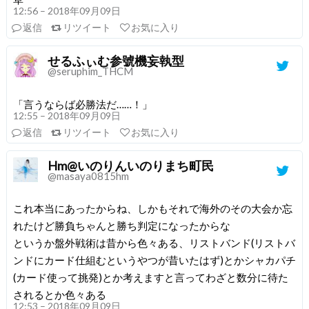
12:56 – 2018年09月09日
返信
リツイート
お気に入り
せるふぃむ参號機妄執型
@seruphim_THCM
「言うならば必勝法だ……！」
12:55 – 2018年09月09日
返信
リツイート
お気に入り
Hm@いのりんいのりまち町民
@masaya0815hm
これ本当にあったからね、しかもそれで海外のその大会か忘
れたけど勝負ちゃんと勝ち判定になったからな
というか盤外戦術は昔から色々ある、リストバンド(リストバ
ンドにカード仕組むというやつが昔いたはず)とかシャカパチ
(カード使って挑発)とか考えますと言ってわざと数分に待た
されるとか色々ある
12:53 – 2018年09月09日