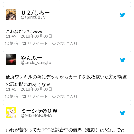
Ｕ２/しろー
@spirit0079
これはひどいwww
11:49 – 2018年09月09日
返信
リツイート
お気に入り
やんふー
@circle_yangfu
便所ワンキルの為にデッキからカードを数枚抜いた方が窃盗
の罪に問われそうなｗ
11:45 – 2018年09月09日
返信
リツイート
お気に入り
ミーシャ@ＯＷ
@MISHAKUMA
おれが昔やってたTCGは試合中の離席（遅刻）は5分までと