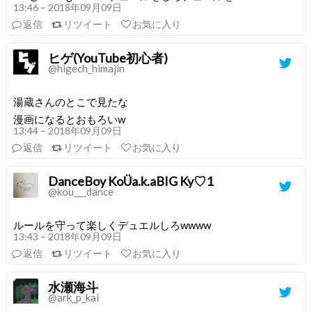
13:46 – 2018年09月09日
返信
リツイート
お気に入り
ヒゲ(YouTube初心者)
@higech_himajin
湯蔵さんのとこで見たな
漫画になるとおもろいw
13:44 – 2018年09月09日
返信
リツイート
お気に入り
DanceBoy KoÜa.k.aBIG Ky♡1
@kou___dance
ルールを守って楽しくデュエルしろwwww
13:43 – 2018年09月09日
返信
リツイート
お気に入り
水瀬海斗
@ark_p_kai