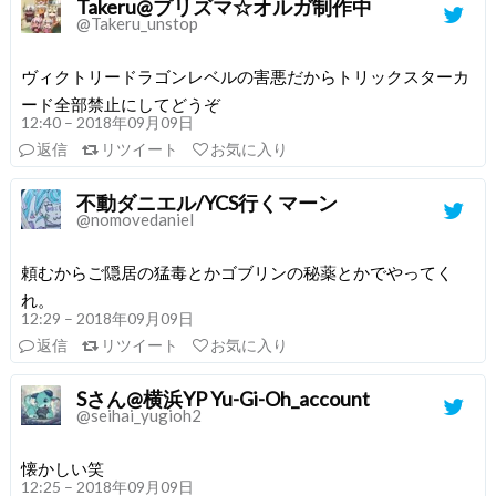
Takeru@プリズマ☆オルガ制作中
@Takeru_unstop
ヴィクトリードラゴンレベルの害悪だからトリックスターカ
ード全部禁止にしてどうぞ
12:40 – 2018年09月09日
返信
リツイート
お気に入り
不動ダニエル/YCS行くマーン
@nomovedaniel
頼むからご隠居の猛毒とかゴブリンの秘薬とかでやってく
れ。
12:29 – 2018年09月09日
返信
リツイート
お気に入り
Sさん@横浜YP Yu-Gi-Oh_account
@seihai_yugioh2
懐かしい笑
12:25 – 2018年09月09日