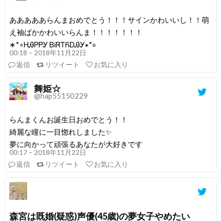
あああああらんまおめでとう！！！サインかわいいし！！萌
え袖ばかかわいいらんま！！！！！！！
∗*∘ᎻᎯᏢᏢᎩ ᏴᎥᏒᎢᏲᎠᎯᎩ∗*∘
00:18 – 2018年11月22日
返信
リツイート
お気に入り
舞姫☆
@hap55150229
らんまくんお誕生日おめでとう！！
綺麗な瞳に一目惚れしました✨
夢に向かって頑張るあなたが大好きです
00:17 – 2018年11月22日
返信
リツイート
お気に入り
森宮は既婚(疑惑)声優(45歳)の夢女子やめたい