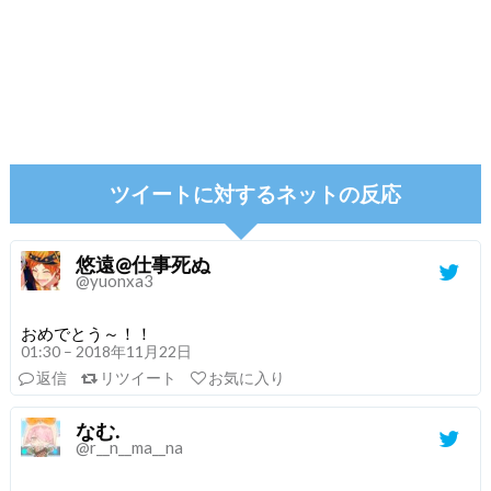
ツイートに対するネットの反応
悠遠@仕事死ぬ
@yuonxa3
おめでとう～！！
01:30 – 2018年11月22日
返信
リツイート
お気に入り
なむ.
@r__n__ma__na