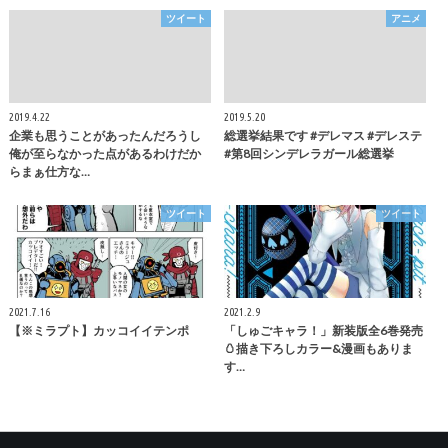
ツイート
アニメ
2019.4.22
2019.5.20
企業も思うことがあったんだろうし
総選挙結果です #デレマス #デレステ
俺が至らなかった点があるわけだか
#第8回シンデレラガール総選挙
らまぁ仕方な…
ツイート
ツイート
2021.7.16
2021.2.9
【※ミラプト】カッコイイテンポ
「しゅごキャラ！」新装版全6巻発売
🥚描き下ろしカラー&漫画もありま
す…