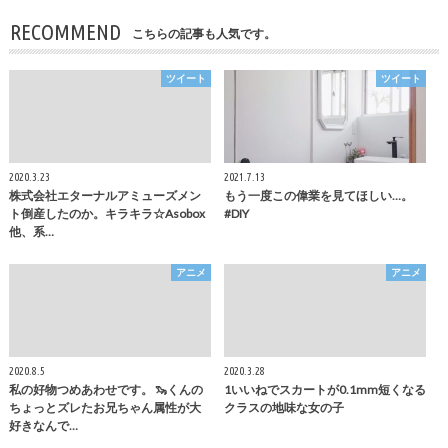
RECOMMEND
こちらの記事も人気です。
ツイート
ツイート
2020.3.23
2021.7.13
株式会社エターナルアミューズメン
もう一度この偉業を見てほしい…。
ト倒産したのか。キラキラ☆Asobox
#DIY
他、系…
アニメ
アニメ
2020.8.5
2020.3.28
私の好物つめあわせです。 🦦くんの
1いいねでスカートが0.1mm短くなる
ちょっとズレたお兄ちゃん属性が大
クラスの地味な女の子
好きなんで…