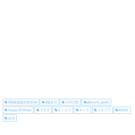
#冠嵐真誕生祭2018
#誕生日
11月22日
@hoseki_gaoka
Happy Birthday
ですぞ
オンエア
キャラ
プチプア
特待生
自分