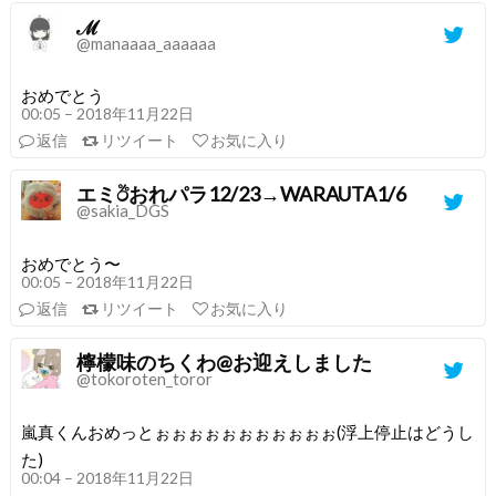
ℳ
@manaaaa_aaaaaa
おめでとう
00:05 – 2018年11月22日
返信
リツイート
お気に入り
エミඊおれパラ12/23→WARAUTA1/6
@sakia_DGS
おめでとう〜
00:05 – 2018年11月22日
返信
リツイート
お気に入り
檸檬味のちくわ@お迎えしました
@tokoroten_toror
嵐真くんおめっとぉぉぉぉぉぉぉぉぉぉぉ(浮上停止はどうし
た)
00:04 – 2018年11月22日