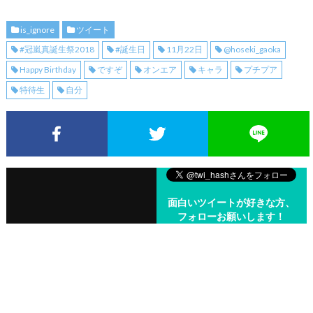
is_ignore
ツイート
#冠嵐真誕生祭2018
#誕生日
11月22日
@hoseki_gaoka
Happy Birthday
ですぞ
オンエア
キャラ
プチプア
特待生
自分
Facebookでシェア
Twitterでシェア
面白いツイートが好きな方、
フォローお願いします！