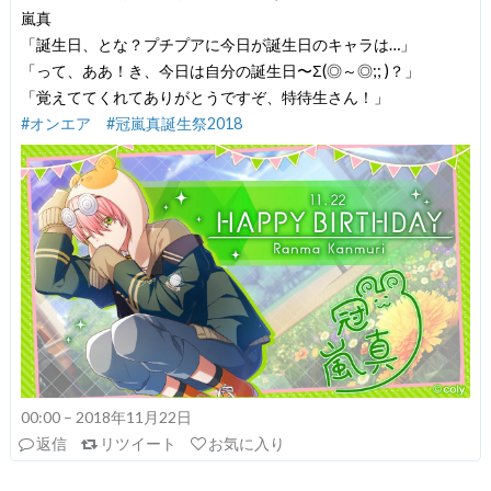
嵐真
「誕生日、とな？プチプアに今日が誕生日のキャラは…」
「って、ああ！き、今日は自分の誕生日〜Σ(◎～◎;; )？」
「覚えててくれてありがとうですぞ、特待生さん！」
#オンエア
#冠嵐真誕生祭2018
00:00 – 2018年11月22日
返信
リツイート
お気に入り