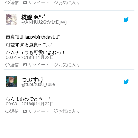
返信
リツイート
お気に入り
椛愛 ❀.*･ﾟ
@ANNUJ2GtV1tDjWj
嵐真¨̮♡⃛Happybirthday♡⃛¨̮
可愛すぎる嵐真(ᐥᐜᐥ)♡ᐝ
ハムチュウも可愛いよねっ！
00:04 – 2018年11月22日
返信
リツイート
お気に入り
つぶすけ
@tubutubu_suke
らんまおめでとう～！
00:03 – 2018年11月22日
返信
リツイート
お気に入り