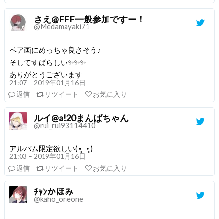
さえ@FFF一般参加ですー！
@Medamayaki71
ペア画にめっちゃ良さそう♪
そしてすばらしい✨✨✨
ありがとうございます
21:07 – 2019年01月16日
返信
リツイート
お気に入り
ルイ@a!20まんばちゃん
@rui_rui93114410
アルバム限定欲しい( •̥ ˍ •̥ )
21:03 – 2019年01月16日
返信
リツイート
お気に入り
ﾁｬﾝかほみ
@kaho_oneone