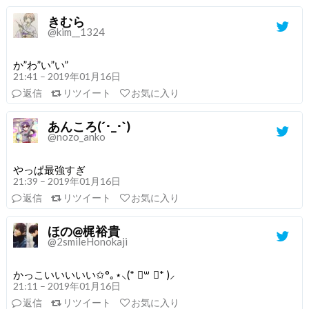
きむら
@kim__1324
か”わ”い”い”
21:41 – 2019年01月16日
返信
リツイート
お気に入り
あんころ(´･_･`)
@nozo_anko
やっぱ最強すぎ
21:39 – 2019年01月16日
返信
リツイート
お気に入り
ほの@梶裕貴
@2smileHonokaji
かっこいいいいい✩°｡⋆⸜(* ॑꒳ ॑* )⸝
21:11 – 2019年01月16日
返信
リツイート
お気に入り