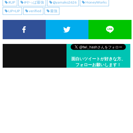
#LIP
#やっぱ最強
@yamako2626
HoneyWorks
LIP×LIP
verified
最強
Facebookでシェア
Twitterでシェア
面白いツイートが好きな方、
フォローお願いします！