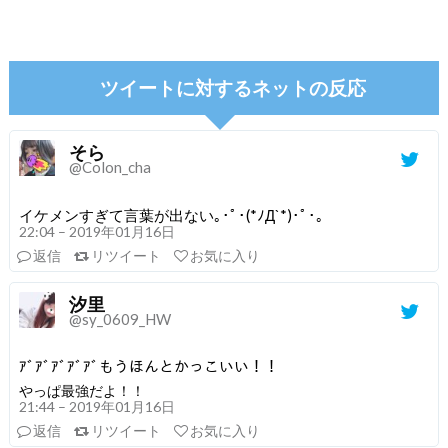
ツイートに対するネットの反応
そら
@Colon_cha
イケメンすぎて言葉が出ない｡･ﾟ･(*ﾉД`*)･ﾟ･。
22:04 – 2019年01月16日
返信
リツイート
お気に入り
汐里
@sy_0609_HW
ｱﾞｱﾞｱﾞｱﾞｱﾞもうほんとかっこいい！！
やっぱ最強だよ！！
21:44 – 2019年01月16日
返信
リツイート
お気に入り