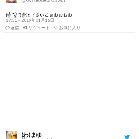
(☝ ՞ਊ ՞)☝ｳｪｰｲさいこぉおおおお
19:31 – 2019年01月16日
返信
リツイート
お気に入り
(わ)まゆ