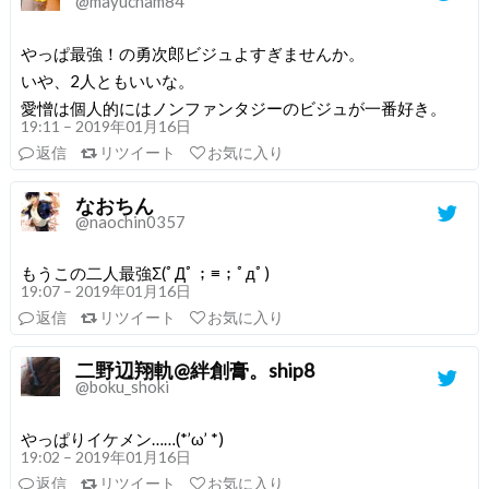
@mayucham84
やっぱ最強！の勇次郎ビジュよすぎませんか。
いや、2人ともいいな。
愛憎は個人的にはノンファンタジーのビジュが一番好き。
19:11 – 2019年01月16日
返信
リツイート
お気に入り
なおちん
@naochin0357
もうこの二人最強Σ(ﾟДﾟ；≡；ﾟдﾟ)
19:07 – 2019年01月16日
返信
リツイート
お気に入り
二野辺翔軌@絆創膏。ship8
@boku_shoki
やっぱりイケメン……(*’ω’ *)
19:02 – 2019年01月16日
返信
リツイート
お気に入り