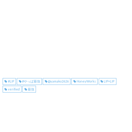
#LIP
#やっぱ最強
@yamako2626
HoneyWorks
LIP×LIP
verified
最強