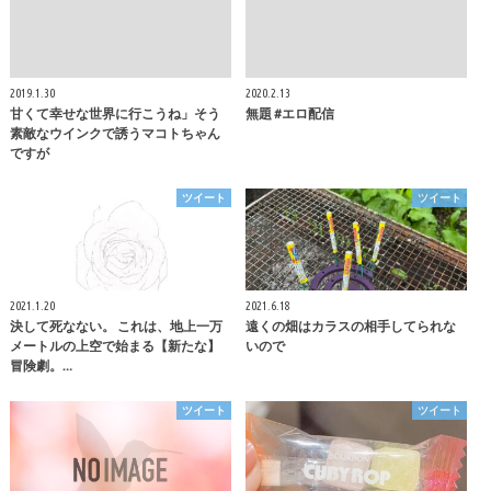
2019.1.30
2020.2.13
甘くて幸せな世界に行こうね」そう
無題 #エロ配信
素敵なウインクで誘うマコトちゃん
ですが
ツイート
ツイート
2021.1.20
2021.6.18
決して死なない。 これは、地上一万
遠くの畑はカラスの相手してられな
メートルの上空で始まる【新たな】
いので
冒険劇。…
ツイート
ツイート