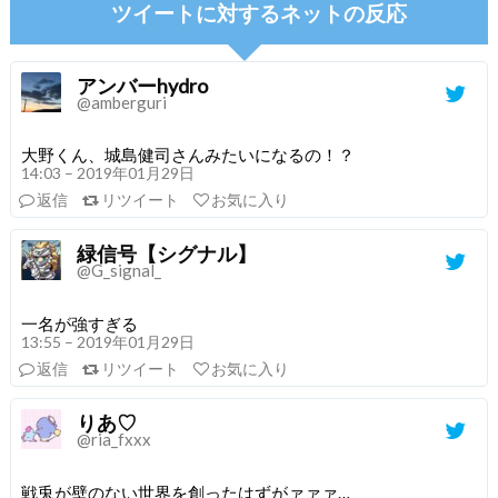
ツイートに対するネットの反応
アンバーhydro
@amberguri
大野くん、城島健司さんみたいになるの！？
14:03 – 2019年01月29日
返信
リツイート
お気に入り
緑信号【シグナル】
@G_signal_
一名が強すぎる
13:55 – 2019年01月29日
返信
リツイート
お気に入り
りあ♡
@ria_fxxx
戦兎が壁のない世界を創ったはずがァァァ…