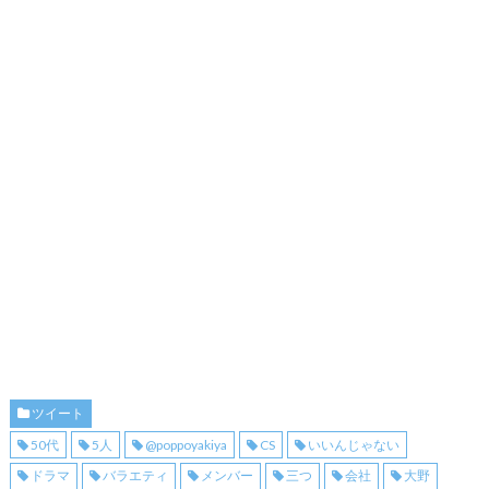
ツイート
50代
5人
@poppoyakiya
CS
いいんじゃない
ドラマ
バラエティ
メンバー
三つ
会社
大野