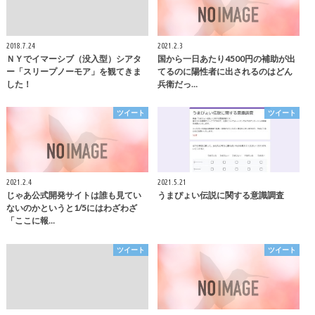
2018.7.24
2021.2.3
ＮＹでイマーシブ（没入型）シアタ
国から一日あたり4500円の補助が出
ー「スリープノーモア」を観てきま
てるのに陽性者に出されるのはどん
した！
兵衛だっ…
ツイート
ツイート
2021.2.4
2021.5.21
じゃあ公式開発サイトは誰も見てい
うまぴょい伝説に関する意識調査
ないのかというと1/5にはわざわざ
「ここに報…
ツイート
ツイート