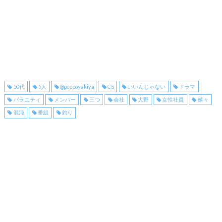
50代
5人
@poppoyakiya
CS
いいんじゃない
ドラマ
バラエティ
メンバー
三つ
会社
大野
女性社員
嬉々
混沌
番組
釣り