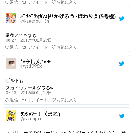
返信
リツイート
お気に入り
ﾎﾞﾅﾍﾟﾃｨｶﾝｽﾄ!!かげろう･ぽわりえ(5号機)
@kagerou__Sn
最後とてもすき
08:27 – 2019年01月29日
返信
リツイート
お気に入り
*⋆✈︎しん*⋆✈︎
@ys1995x
ビルドぉ
スカイウォールジワるw
07:43 – 2019年01月29日
返信
リツイート
お気に入り
ﾗﾝｼｬﾏｰ！（ま乙）
@ran_ugxu
元マリナーズのジョージ・マッケンジーさんみたいな生活送