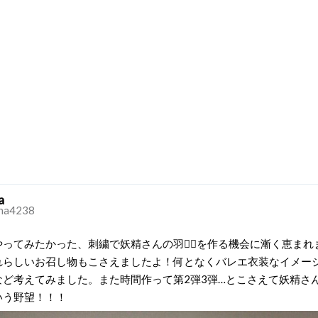
a
ha4238
ってみたかった、刺繍で妖精さんの羽🧚‍♀️を作る機会に漸く恵ま
れらしいお召し物もこさえましたよ！何となくバレエ衣装なイメー
など考えてみました。また時間作って第2弾3弾…とこさえて妖精さ
いう野望！！！