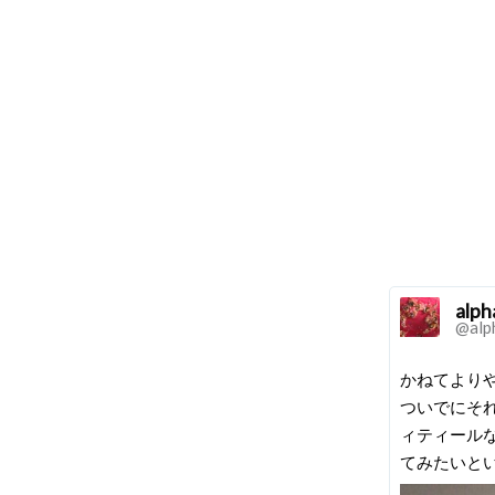
alph
@alp
かねてよりや
ついでにそ
ィティール
てみたいと