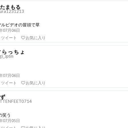
たまもる
ura1231213
マルビデオの冒頭で草
19年07月06日
リツイート
お気に入り
 ら っ ち ょ
i_Jptm
19年07月06日
リツイート
お気に入り
ず
TTENFEET0714
の笑う
19年07月05日
リツイート
お気に入り