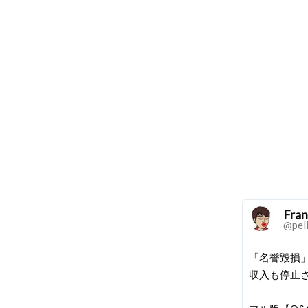
Fran
@pel
「名誉毀損」
収入も停止