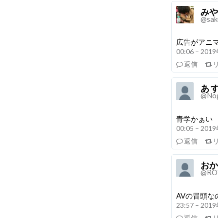
みや
@sak
広告がアニ
00:06 – 20
返信
あ す
@Nog
青学かぁい
00:05 – 20
返信
おか
@RO
AVの冒頭な
23:57 – 20
返信