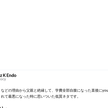
z K Endo
locy
などの理由から父親と絶縁して、学費全部自腹になった直後にyout
されて最悪になった時に思いついた低質ネタです。