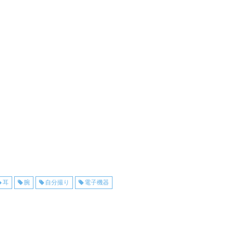
耳
腕
自分撮り
電子機器