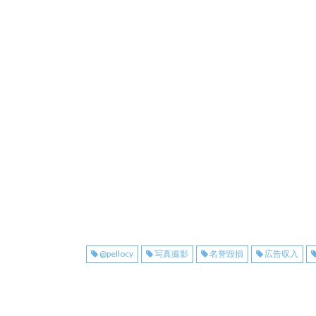
@pellocy
写真撮影
名誉毀損
広告収入