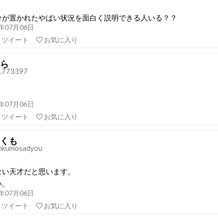
分が置かれたやばい状況を面白く説明できる人いる？？
19年07月06日
リツイート
お気に入り
ら
1773397
19年07月06日
リツイート
お気に入り
くも
kumosadyou
ない天才だと思います。
い。
19年07月06日
リツイート
お気に入り