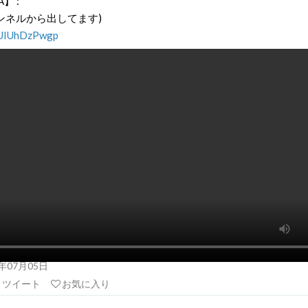
】 :
ンネルから出してます)
o/UIUhDzPwgp
19年07月05日
リツイート
お気に入り