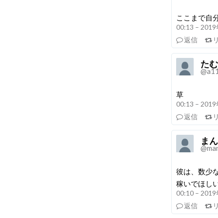
ここまで自
00:13 – 20
返信
たむ
@a1
草
00:13 – 20
返信
まん
@man
彼は、数少
稼いでほし
00:10 – 20
返信