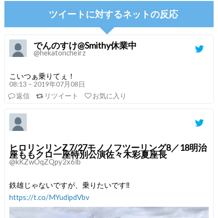
ツイートに対するネットの反応
でんのすけ@Smithy休業中
@hekatoncheirz
こいつぁ乗りてぇ！
08:13 – 2019年07月08日
返信
リツイート
お気に入り
ヒロリンリンZ 7/27モノノフツーリング8／18明治
座ももクロ一座特別公演佐々木彩夏座長
@kKZwOqZQpy2x6lb
鉄雄じゃないですが、乗りたいです‼️
https://t.co/MYudipdVbv