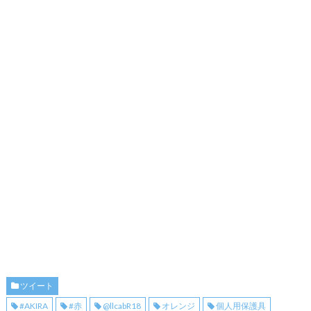
ツイート
#AKIRA
#赤
@llcabR18
オレンジ
個人用保護具