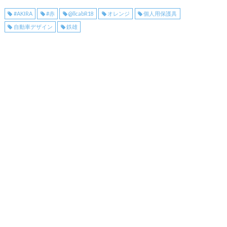
#AKIRA
#赤
@llcabR18
オレンジ
個人用保護具
自動車デザイン
鉄雄