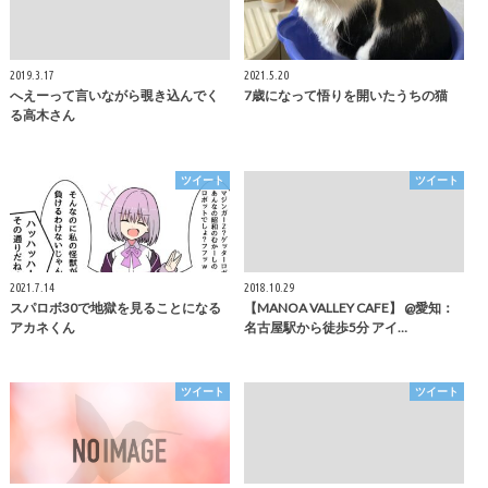
2019.3.17
2021.5.20
へえーって言いながら覗き込んでく
7歳になって悟りを開いたうちの猫
る高木さん
ツイート
ツイート
2021.7.14
2018.10.29
スパロボ30で地獄を見ることになる
【MANOA VALLEY CAFE】 @愛知：
アカネくん
名古屋駅から徒歩5分 アイ…
ツイート
ツイート