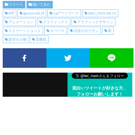
ツイート
描いてみた
#空
@asteroid_ill
Cgアートワーク
date_2020-04-11
アニメーション
グラフィックス
グラフィックデザイン
スクリーンショット
スペース
伝説のポケモン
図
架空の人物
雰囲気
Facebookでシェア
Twitterでシェア
面白いツイートが好きな方、
フォローお願いします！