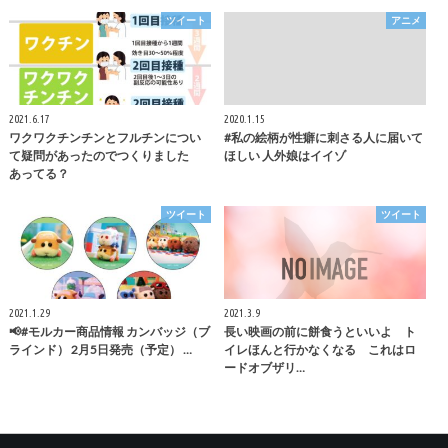
ツイート
アニメ
2021.6.17
2020.1.15
ワクワクチンチンとフルチンについ
#私の絵柄が性癖に刺さる人に届いて
て疑問があったのでつくりました
ほしい 人外娘はイイゾ
あってる？
ツイート
ツイート
2021.1.29
2021.3.9
📢#モルカー商品情報 カンバッジ（ブ
長い映画の前に餅食うといいよ ト
ラインド） 2月5日発売（予定） …
イレほんと行かなくなる これはロ
ードオブザリ…