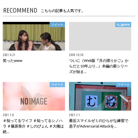
RECOMMEND
こちらの記事も人気です。
ツイート
is_ignore
2021.4.21
2018.10.30
笑ったwww
ついに（Web版『月の揺りかご』か
らだと10年ぶり…）本編の新シリー
ズが始ま…
ツイート
ツイート
2021.1.8
2021.3.1
＃知ってるワイフ ＃知ってるシノハ
最近スマイルゼミのひらがな練習で
ラ ＃篠原恭介 ＃しのぴょん ＃大橋は
息子がAdversarial Attackを…
絶…