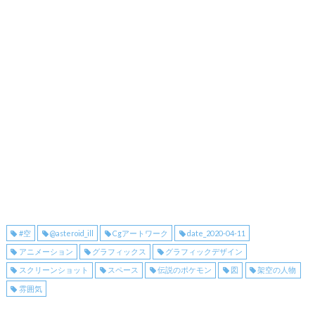
#空
@asteroid_ill
Cgアートワーク
date_2020-04-11
アニメーション
グラフィックス
グラフィックデザイン
スクリーンショット
スペース
伝説のポケモン
図
架空の人物
雰囲気