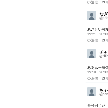
返信
なぎ
@pec
あざとい可愛い
19:21 – 20
返信
チャ
@tit
ああぁー
19:18 – 20
返信
ちゃ ·
@pe
番号同じだ