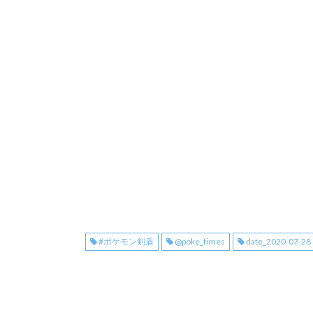
#ポケモン剣盾
@poke_times
date_2020-07-28