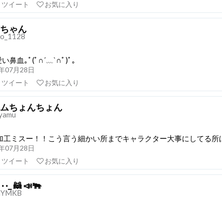
リツイート
お気に入り
ちゃん
o_1128
鼻血｡ﾟ(ﾟ∩´﹏`∩ﾟ)ﾟ｡
20年07月28日
リツイート
お気に入り
ムちょんちょん
iyamu
加工ミスー！！こう言う細かい所までキャラクター大事にしてる所ほ
20年07月28日
リツイート
お気に入り
 ·_ 🦝 📣🐃
nYMKB