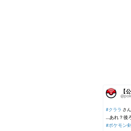
【公
@pok
#クララ
さん
…あれ？後
#ポケモン