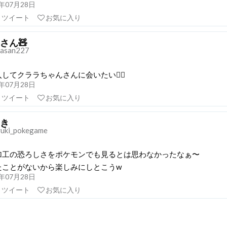
20年07月28日
リツイート
お気に入り
さん🧸
asan227
してクララちゃんさんに会いたい🤦‍♀️
20年07月28日
リツイート
お気に入り
き
uki_pokegame
加工の恐ろしさをポケモンでも見るとは思わなかったなぁ〜
たことがないから楽しみにしとこうw
20年07月28日
リツイート
お気に入り