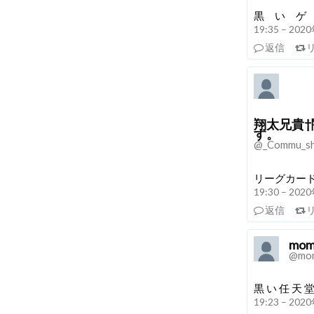
黒 い ゲ
19:35 – 20
返信
翔太兄貴
す。
@_Commu_s
リーグカー
19:30 – 20
返信
mo
@mom
黒 い 任 天 
19:23 – 20