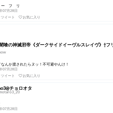
 ー フ リ
20年07月28日
リツイート
お気に入り
†闇喰の神滅邪帝《ダークサイドイーヴルスレイヴ》†フ
how
ドなんか渡されたらヌッ！不可避やんけ！
20年07月28日
リツイート
お気に入り
mo3@チョロオタ
otaro3_20
堂
20年07月28日