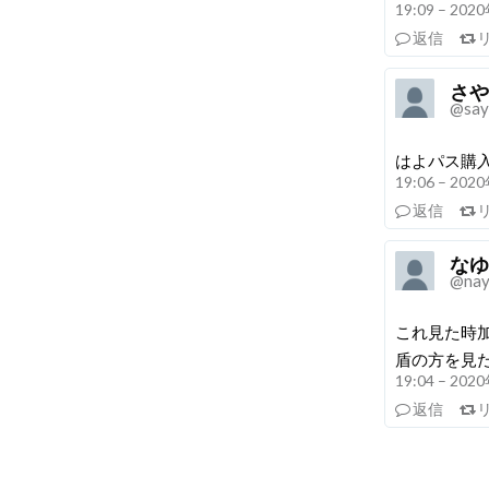
19:09 – 20
返信
さや
@say
はよパス購入
19:06 – 20
返信
なゆ
@nay
これ見た時
盾の方を見
19:04 – 20
返信