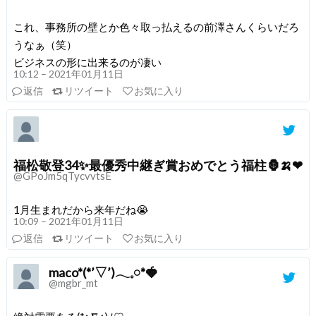
これ、事務所の壁とか色々取っ払えるの前澤さんくらいだろ
うなぁ（笑）
ビジネスの形に出来るのが凄い
10:12 – 2021年01月11日
返信
リツイート
お気に入り
福松敬登34✨最優秀中継ぎ賞おめでとう福柱🦍🍌❤
@GPoJm5qTycvvtsE
1月生まれだから来年だね😭
10:09 – 2021年01月11日
返信
リツイート
お気に入り
maco*(*’▽’)𓂃𓈒𓏸*🍓
@mgbr_mt