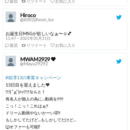
返信
リツイート
お気に入り
Hiroco
@6002jihoon_luv
お誕生日MSGが欲しいなぁ〜☺️💕
11:47 – 2021年01月11日
返信
リツイート
お気に入り
MWAM2929 🧡
@Mayu29292
#前澤13の事業キャンペーン
13日目を迎えました🧡
!!!( ﾟдﾟ)ﾊｯ!!!!なんと！
有名人が個人の為に…動画を‼️‼️‼️
こっ！こっ！これはぁ‼️
ドリーム動画やないかーい🤣‼️
もしかしてたげど…もしかしてだけど…
🐺オファーも可能⁉️