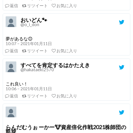
返信
リツイート
お気に入り
おいどん🐾
@o_i_don
夢があるな😊
10:07 – 2021年01月11日
返信
リツイート
お気に入り
すべてを肯定するはかたえき
@hakataeki2570
これ良い！
10:06 – 2021年01月11日
返信
リツイート
お気に入り
らんだむうぉ ーかー🐮資産倍化作戦2021株師団の
凱旋