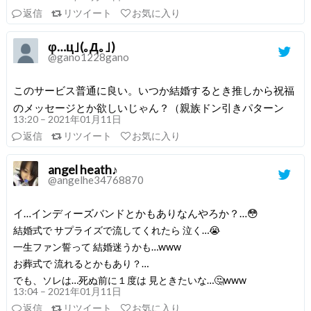
返信
リツイート
お気に入り
φ…ц｣(｡Д｡｣)
@gano1228gano
このサービス普通に良い。いつか結婚するとき推しから祝福
のメッセージとか欲しいじゃん？（親族ドン引きパターン
13:20 – 2021年01月11日
返信
リツイート
お気に入り
angel heath♪
@angelhe34768870
イ…インディーズバンドとかもありなんやろか？…😳
結婚式で サプライズで流してくれたら 泣く…😭
一生ファン誓って 結婚迷うかも…www
お葬式で 流れるとかもあり？…
でも、ソレは…死ぬ前に１度は 見ときたいな…🤔www
13:04 – 2021年01月11日
返信
リツイート
お気に入り