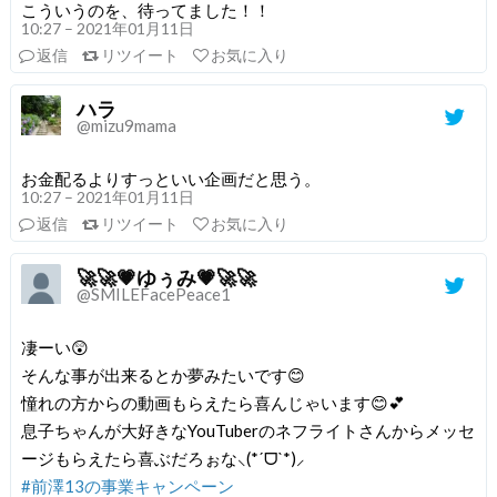
こういうのを、待ってました！！
10:27 – 2021年01月11日
返信
リツイート
お気に入り
ハラ
@mizu9mama
お金配るよりすっといい企画だと思う。
10:27 – 2021年01月11日
返信
リツイート
お気に入り
🚀🚀💗ゆぅみ💗🚀🚀
@SMILEFacePeace1
凄ーい😲
そんな事が出来るとか夢みたいです😊
憧れの方からの動画もらえたら喜んじゃいます😊💕
息子ちゃんが大好きなYouTuberのネフライトさんからメッセ
ージもらえたら喜ぶだろぉな⸜(*ˊᗜˋ*)⸝
#前澤13の事業キャンペーン