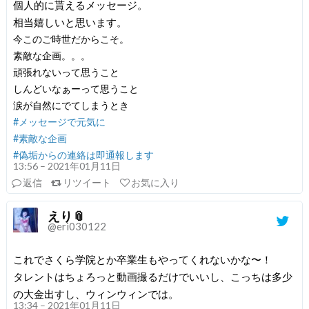
個人的に貰えるメッセージ。
相当嬉しいと思います。
今このご時世だからこそ。
素敵な企画。。。
頑張れないって思うこと
しんどいなぁーって思うこと
涙が自然にでてしまうとき
#メッセージで元気に
#素敵な企画
#偽垢からの連絡は即通報します
13:56 – 2021年01月11日
返信
リツイート
お気に入り
えり📎
@eri030122
これでさくら学院とか卒業生もやってくれないかな〜！
タレントはちょろっと動画撮るだけでいいし、こっちは多少
の大金出すし、ウィンウィンでは。
13:34 – 2021年01月11日