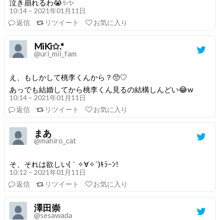
泣き崩れるわ😭✨✨
10:14 – 2021年01月11日
返信
リツイート
お気に入り
MiKi✩.*
@uri_mii_fam
え、もしかして桃李くんから？🥺♡
あっでも結婚してから桃李くん見るの結構しんどい😂w
10:14 – 2021年01月11日
返信
リツイート
お気に入り
まあ
@mahiro_cat
そ、それは欲しい(｀✧∀✧´)ｷﾗｰﾝ!
10:12 – 2021年01月11日
返信
リツイート
お気に入り
澤田崇
@sesawada