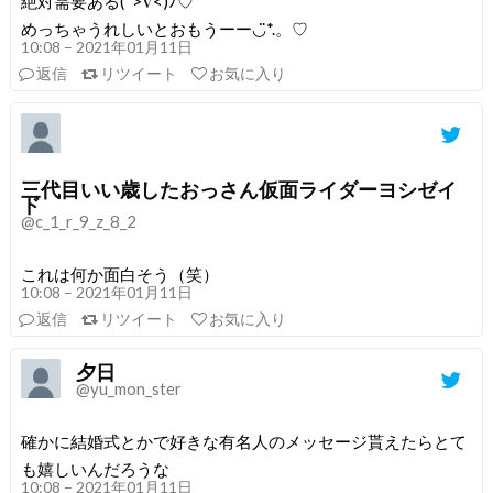
絶対需要ある(*>∇<)ﾉ♡
めっちゃうれしいとおもうーー◡̈*.。♡
10:08 – 2021年01月11日
返信
リツイート
お気に入り
三代目いい歳したおっさん仮面ライダーヨシゼイ
ド
@c_1_r_9_z_8_2
これは何か面白そう（笑）
10:08 – 2021年01月11日
返信
リツイート
お気に入り
夕日
@yu_mon_ster
確かに結婚式とかで好きな有名人のメッセージ貰えたらとて
も嬉しいんだろうな
10:08 – 2021年01月11日