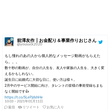
前澤友作┃お金配り＆事業作りおじさん
@yousuck2020
もし憧れのあの人から個人的なメッセージ動画がもらえた
ら。。。
数十秒の動画が、自分の人生を、友人や家族の人生を、大きく変
えるかもしれない。
誕生日に結婚式に大切な日に、使い方は様々。
2月中のサービス開始に向け、タレントの皆様の事前登録もまも
なく開始です👍
https://t.co/SLePjdshHe
10:03 – 2021年01月11日
返信
リツイート
お気に入り