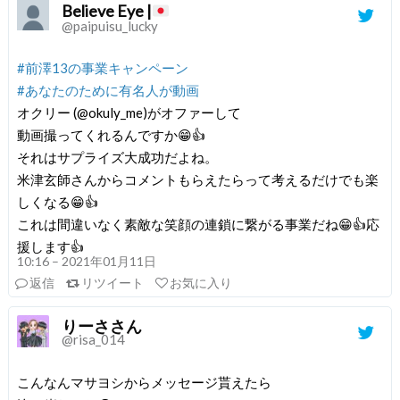
Believe Eye |
@paipuisu_lucky
#前澤13の事業キャンペーン
#あなたのために有名人が動画
オクリー (@okuly_me)がオファーして
動画撮ってくれるんですか😁👍
それはサプライズ大成功だよね。
米津玄師さんからコメントもらえたらって考えるだけでも楽
しくなる😁👍
これは間違いなく素敵な笑顔の連鎖に繋がる事業だね😁👍応
援します👍
10:16 – 2021年01月11日
返信
リツイート
お気に入り
りーささん
@risa_014
こんなんマサヨシからメッセージ貰えたら