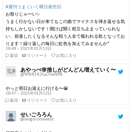
#週刊うまくいく曜日発売日
お祭りじゃーい✨
うまく行かない日が来てもこの曲でマイナスを弾き返せる気
持ちしかしないです！聞けば聞く程立ち止まっていられな
い、前進したくなるそんな戦う人全て報われる歌となってお
ります！繰り返しの毎日に虹色を加えてみませんか*
18:48 – 2021年01月13日
返信
リツイート
お気に入り
あやっぺ🌸推しがどんどん増えていく〜
@4f841435a70a498
やっと明日お迎えに行ける〜😭
18:47 – 2021年01月13日
返信
リツイート
お気に入り
せいごろろん
@seigoroonwest