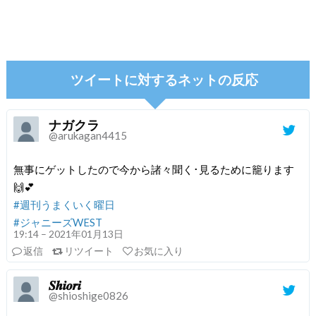
ツイートに対するネットの反応
ナガクラ
@arukagan4415
無事にゲットしたので今から諸々聞く･見るために籠ります
🙌💕
#週刊うまくいく曜日
#ジャニーズWEST
19:14 – 2021年01月13日
返信
リツイート
お気に入り
𝑺𝒉𝒊𝒐𝒓𝒊
@shioshige0826