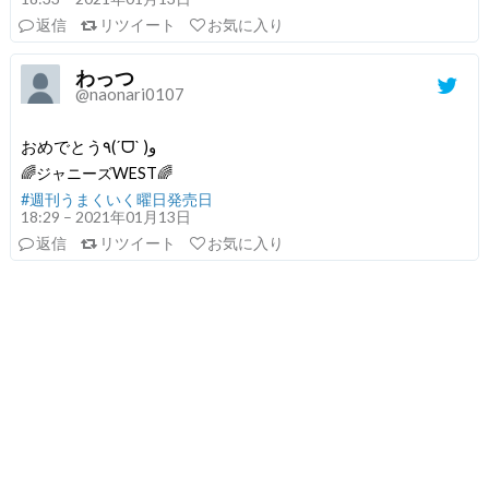
返信
リツイート
お気に入り
わっつ
@naonari0107
おめでとう٩(ˊᗜˋ )و
🌈ジャニーズWEST🌈
#週刊うまくいく曜日発売日
18:29 – 2021年01月13日
返信
リツイート
お気に入り