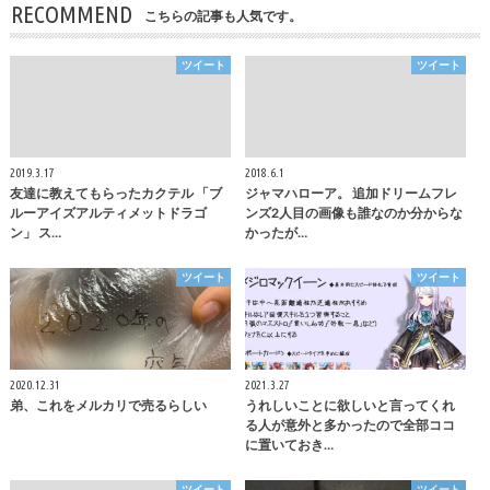
RECOMMEND
こちらの記事も人気です。
ツイート
ツイート
2019.3.17
2018.6.1
友達に教えてもらったカクテル 「ブ
ジャマハローア。 追加ドリームフレ
ルーアイズアルティメットドラゴ
ンズ2人目の画像も誰なのか分からな
ン」 ス…
かったが…
ツイート
ツイート
2020.12.31
2021.3.27
弟、これをメルカリで売るらしい
うれしいことに欲しいと言ってくれ
る人が意外と多かったので全部ココ
に置いておき…
ツイート
ツイート