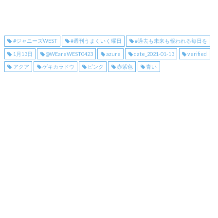
#ジャニーズWEST
#週刊うまくいく曜日
#過去も未来も報われる毎日を
1月13日
@WEareWEST0423
azure
date_2021-01-13
verified
アクア
ゲキカラドウ
ピンク
赤紫色
青い