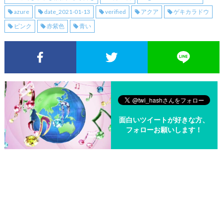
azure
date_2021-01-13
verified
アクア
ゲキカラドウ
ピンク
赤紫色
青い
Facebookでシェア
Twitterでシェア
面白いツイートが好きな方、
フォローお願いします！