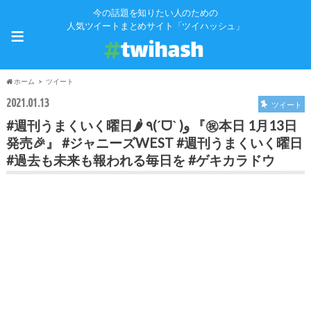
今の話題を知りたい人のための
≡
人気ツイートまとめサイト「ツイハッシュ」
ホーム
ツイート
2021.01.13
ツイート
#週刊うまくいく曜日🌶 ٩(ˊᗜˋ )و 『㊗️本日 1月13日
発売🎉』 #ジャニーズWEST #週刊うまくいく曜日
#過去も未来も報われる毎日を #ゲキカラドウ