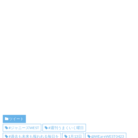
ツイート
#ジャニーズWEST
#週刊うまくいく曜日
#過去も未来も報われる毎日を
1月13日
@WEareWEST0423