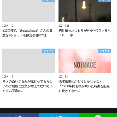
2019.1.10
2021.9.21
#江口拓也（@egutakuya）さんの貴
満月撮ったつもりがቻﾝቻﾝになっちゃ
重な4ショットを限定公開????ま…
った……😢
ツイート
ツイート
2019.1.19
2021.4.8
サメのぬいぐるみが流行ってるらし
地球温暖化がどうとかじゃなく
いのに別段ご注文が増えてないぬい
「1200年間も桜が咲いた時期を記録
ぐるみ工房の…
し続けてきた…
©Copyright2022
ツイハッシュ
.All Rights Reserved.