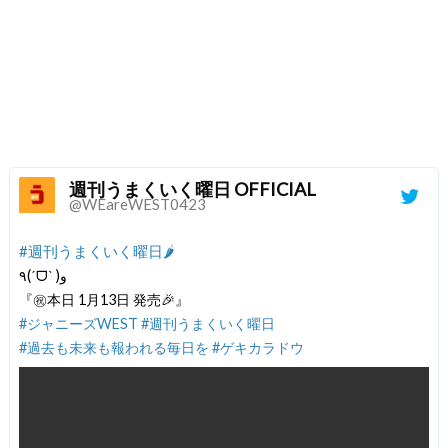
週刊うまくいく曜日 OFFICIAL
@WEareWEST0423
#週刊うまくいく曜日🌶
٩(ˊᗜˋ )و
『㊗️本日 1月13日 発売🎉』
#ジャニーズWEST
#週刊うまくいく曜日
#過去も未来も報われる毎日を
#ゲキカラドウ