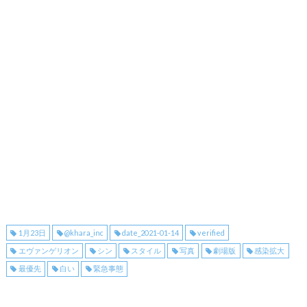
1月23日
@khara_inc
date_2021-01-14
verified
エヴァンゲリオン
シン
スタイル
写真
劇場版
感染拡大
最優先
白い
緊急事態