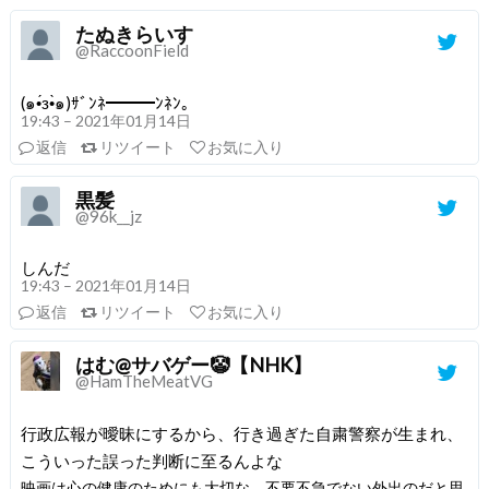
たぬきらいす
@RaccoonField
(๑•́з•̀๑)ｻﾞﾝﾈ━━━ﾝﾈﾝ。
19:43 – 2021年01月14日
返信
リツイート
お気に入り
黒髪
@96k__jz
しんだ
19:43 – 2021年01月14日
返信
リツイート
お気に入り
はむ@サバゲー🤡【NHK】
@HamTheMeatVG
行政広報が曖昧にするから、行き過ぎた自粛警察が生まれ、
こういった誤った判断に至るんよな
映画は心の健康のためにも大切な、不要不急でない外出のだと思