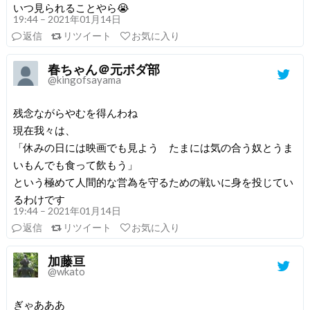
いつ見られることやら😭
19:44 – 2021年01月14日
返信
リツイート
お気に入り
春ちゃん＠元ボダ部
@kingofsayama
残念ながらやむを得んわね
現在我々は、
「休みの日には映画でも見よう たまには気の合う奴とうま
いもんでも食って飲もう」
という極めて人間的な営為を守るための戦いに身を投じてい
るわけです
19:44 – 2021年01月14日
返信
リツイート
お気に入り
加藤亘
@wkato
ぎゃあああ