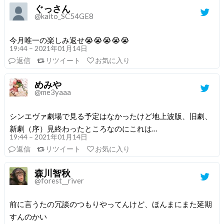
ぐっさん
@kaito_SC54GE8
今月唯一の楽しみ返せ😭😭😭😭😭
19:44 – 2021年01月14日
返信
リツイート
お気に入り
めみや
@me3yaaa
シンエヴァ劇場で見る予定はなかったけど地上波版、旧劇、
新劇（序）見終わったところなのにこれは…
19:44 – 2021年01月14日
返信
リツイート
お気に入り
森川智秋
@forest__river
前に言うたの冗談のつもりやってんけど、ほんまにまた延期
すんのかい