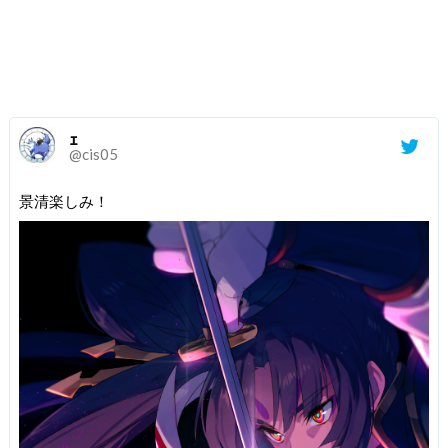
ｪ
@cis05
景清楽しみ！