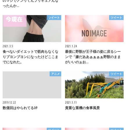
のマジでアンリくんプリキュアんな
ったんか…
ツイート
ツイート
2021.3.5
2021.1.24
食べないダイエットで筋肉もなくな
最後に野獣が王子様の姿に戻るシー
りブヨンブヨンになったけどここま
ンで「嫌だああぁぁぁぁ野獣のまま
でになれた。
がいいのぉお…
アニメ
ツイート
2019.12.22
2021.5.11
数億回はやられてるﾈﾀ
貴重な重機の食事風景