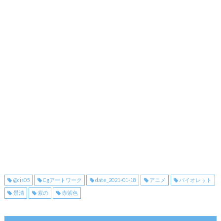
@cis05
Cgアートワーク
date_2021-01-18
アニメ
バイオレット
景清
紫の
赤紫色