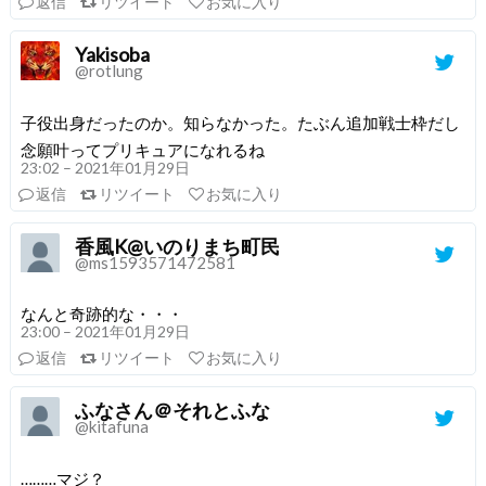
返信
リツイート
お気に入り
Yakisoba
@rotlung
子役出身だったのか。知らなかった。たぶん追加戦士枠だし
念願叶ってプリキュアになれるね
23:02 – 2021年01月29日
返信
リツイート
お気に入り
香風K@いのりまち町民
@ms1593571472581
なんと奇跡的な・・・
23:00 – 2021年01月29日
返信
リツイート
お気に入り
ふなさん＠それとふな
@kitafuna
………マジ？