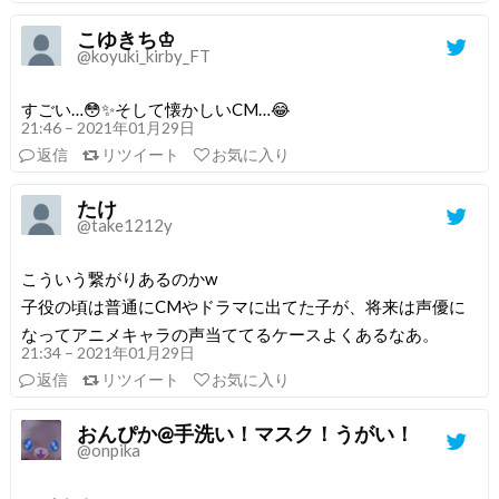
こゆきち♔
@koyuki_kirby_FT
すごい…😳✨そして懐かしいCM…😂
21:46 – 2021年01月29日
返信
リツイート
お気に入り
たけ
@take1212y
こういう繋がりあるのかw
子役の頃は普通にCMやドラマに出てた子が、将来は声優に
なってアニメキャラの声当ててるケースよくあるなあ。
21:34 – 2021年01月29日
返信
リツイート
お気に入り
おんぴか@手洗い！マスク！うがい！
@onpika