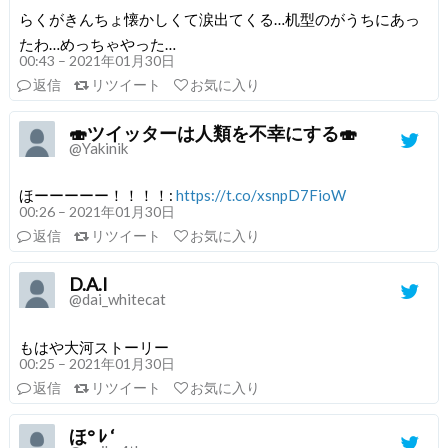
らくがきんちょ懐かしくて涙出てくる…机型のがうちにあっ
たわ…めっちゃやった…
00:43 – 2021年01月30日
返信
リツイート
お気に入り
🍣ツイッターは人類を不幸にする🍣
@Yakinik
ほーーーーー！！！！:
https://t.co/xsnpD7FioW
00:26 – 2021年01月30日
返信
リツイート
お気に入り
D.A.I
@dai_whitecat
もはや大河ストーリー
00:25 – 2021年01月30日
返信
リツイート
お気に入り
ほ° ﾚ ‘