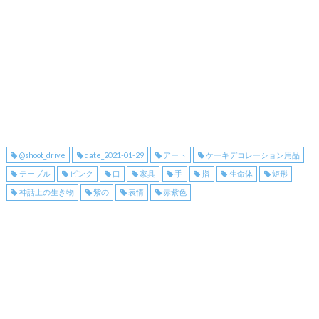
@shoot_drive
date_2021-01-29
アート
ケーキデコレーション用品
テーブル
ピンク
口
家具
手
指
生命体
矩形
神話上の生き物
紫の
表情
赤紫色