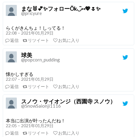
まな🐰💕✨フォローÖk◡̈⑅💖🌷✨
@pricyure
らくがきんちょ！しってる！
22:08 – 2021年01月29日
返信
リツイート
お気に入り
球美
@popcorn_pudding
懐かしすぎる
22:07 – 2021年01月29日
返信
リツイート
お気に入り
スノウ・サイオンジ（西園寺 スノウ）
@SnowSaionji1116
本当に出演が叶ったんだね！
22:05 – 2021年01月29日
返信
リツイート
お気に入り