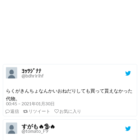
ﾖｯﾂｼﾞﾅﾅ
@bdhririhf
らくがきんちょなんかいおねだりしても買って貰えなかった
代物。
00:45 – 2021年01月30日
返信
リツイート
お気に入り
すがも🔥🦤🔥
@tomato_F9