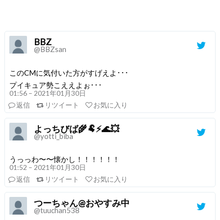
BBZ
@BBZsan
このCMに気付いた方がすげえよ･･･
プイキュア勢こええよぉ･･･
01:56 – 2021年01月30日
返信
リツイート
お気に入り
よっちびば🌾🐏⚡🌊️💥
@yotti_biba
うっっわ〜〜懐かし！！！！！！
01:52 – 2021年01月30日
返信
リツイート
お気に入り
つーちゃん@おやすみ中
@tuuchan538