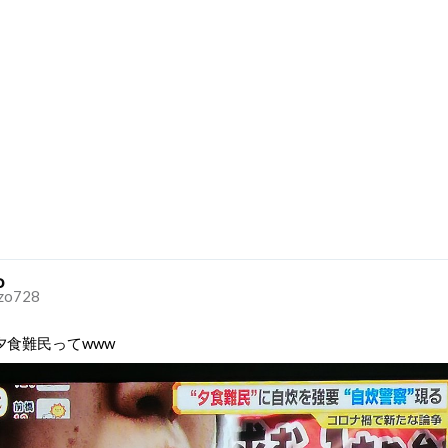
o
zo728
夕食難民ってwww