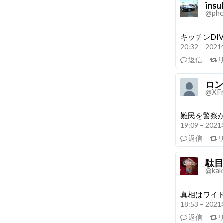
ins
@pho
キッチンDI
20:32 – 20
返信
ロン
@XF
難民を警察
19:09 – 20
返信
駄目
@kaki
真相はワイ
18:53 – 20
返信