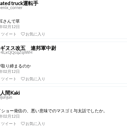
ulated truck運転手
enix_corner
VEさんで草
21年02月12日
リツイート
お気に入り
ギヌス改五 連邦軍中尉
r4LxQQcqZqiWH
が取り締まるのか
21年02月12日
リツイート
お気に入り
人間Kaki
junjun
ドショー発信の、悪い意味でのマスゴミ与太話でしたか。
21年02月12日
リツイート
お気に入り