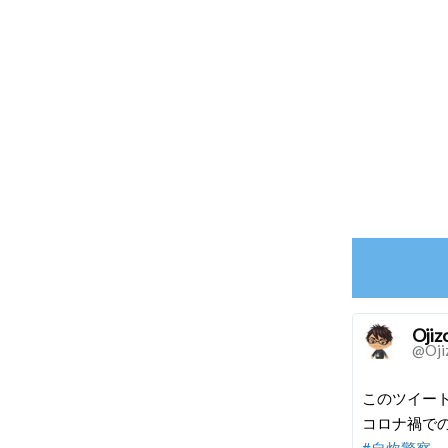
Ojiz
@Oji
このツイー
コロナ禍で