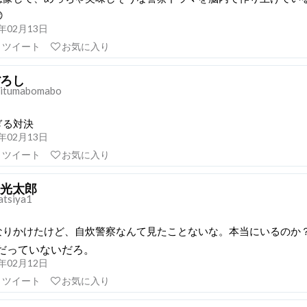

21年02月13日
リツイート
お気に入り
ろし
itumabomabo
ぎる対決
21年02月13日
リツイート
お気に入り
光太郎
atsiya1
なりかけたけど、自炊警察なんて見たことないな。本当にいるのか
だっていないだろ。
21年02月12日
リツイート
お気に入り