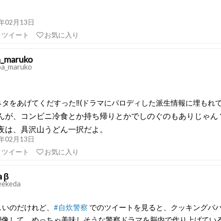
21年02月13日
リツイート
お気に入り
a_maruko
ba_maruko
タをあげてくだすった‼️(ドラマにパロディした派生情報に埋もれて
んが、コンビニ冷食とか持ち帰りとかでしのぐのもありじゃん
夜は、具沢山うどん一択だよ。
21年02月13日
リツイート
お気に入り
 β
ekeda
しいのだけれど、
#自炊警察
でのツイートを見ると、クッキングパ
想像して、めっちゃ美味しそうな警察ドラマを脳内で作り上げてい