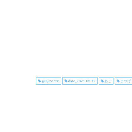
@Ojizo728
date_2021-02-12
あご
まつげ