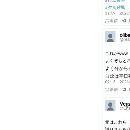
#自炊警察
#夕食難民
11:09 – 20
返信
olib
@oli
これかwww
よくぞもとネ
よく分から
自炊は平日
09:13 – 20
返信
Vega
@Che
元はこれら
巡りさんを