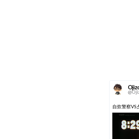
Ojiz
@Oji
自炊警察VS