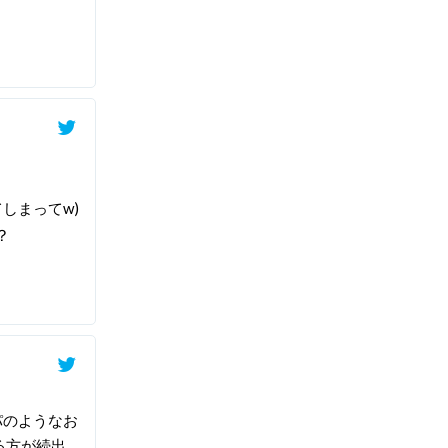
しまってw)
？
パのようなお
る方が続出