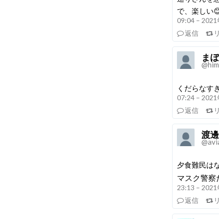
で、楽しい
09:04 – 20
返信
まぼ
@him
くだらなす
07:24 – 20
返信
渡邊
@avi
夕食難民は
マスク警察
23:13 – 20
返信