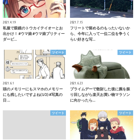
2021.4.19
2021.7.15
私服で眼鏡のトウカイテイオーとお
フリートで留めるのもったいないか
出かけ！ #ウマ娘 #ウマ娘プリティー
ら、今年に入って一位二位を争うく
ダービ…
らい好きな写…
ツイート
ツイート
2021.6.1
2021.6.23
頭のメモリーにもスマホのメモリー
プライムデーで散財した後に腕を振
にも残したいですよね(1/2) #写真の
り回しながら楽天お買い物マラソン
日 …
に向かったら…
ツイート
ツイート