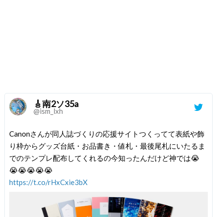
🎸南2ソ35a
@ism_lxh
Canonさんが同人誌づくりの応援サイトつくってて表紙や飾
り枠からグッズ台紙・お品書き・値札・最後尾札にいたるま
でのテンプレ配布してくれるの今知ったんだけど神では😭
😭😭😭😭😭
https://t.co/rHxCxie3bX