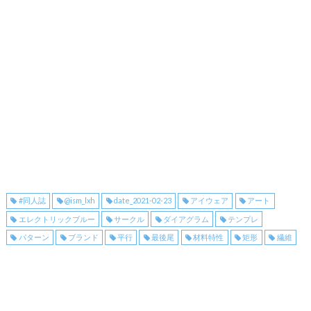
#同人誌
@ism_lxh
date_2021-02-23
アイウェア
アート
エレクトリックブルー
サークル
ダイアグラム
テンプレ
パターン
ブランド
平行
最後尾
材料特性
矩形
繊維