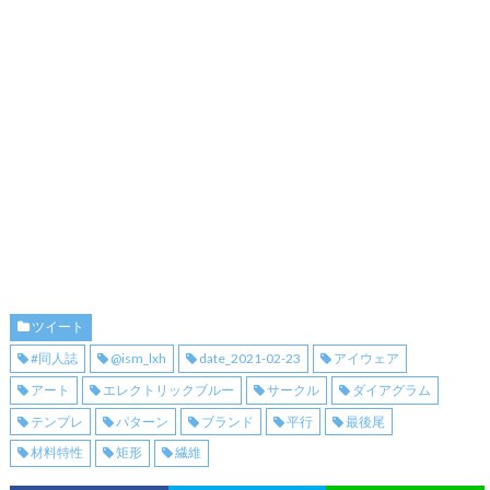
ツイート
#同人誌
@ism_lxh
date_2021-02-23
アイウェア
アート
エレクトリックブルー
サークル
ダイアグラム
テンプレ
パターン
ブランド
平行
最後尾
材料特性
矩形
繊維