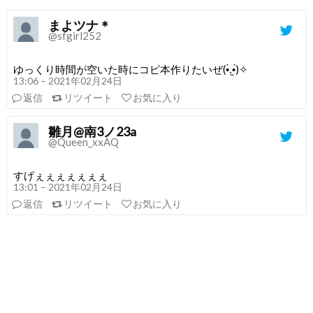
まよツナ＊
@sfgirl252
ゆっくり時間が空いた時にコピ本作りたいぜ(•̀.̫•́)✧
13:06 – 2021年02月24日
返信
リツイート
お気に入り
雛月@南3ノ23a
@Queen_xxAQ
すげぇぇぇぇぇぇぇ
13:01 – 2021年02月24日
返信
リツイート
お気に入り