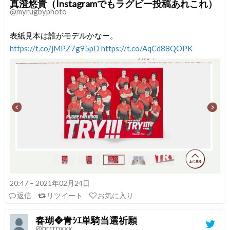
真澄悠貴（Instagramでもラグビー投稿あれこれ）
@myrugbyphoto
表紙見本は誰がモデルかなー。
https://t.co/jMPZ7g95pD
https://t.co/AqCd88QOPK
20:47 – 2021年02月24日
返信
リツイート
お気に入り
春瑚❖青ｼｴ単騎当選祈願
@hrcrnxxx