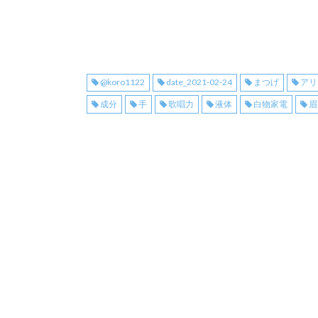
@koro1122
date_2021-02-24
まつげ
アリ
成分
手
歌唱力
液体
白物家電
眉