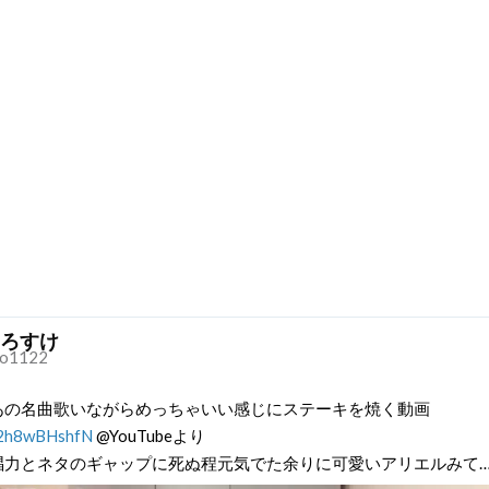
ろすけ
o1122
あの名曲歌いながらめっちゃいい感じにステーキを焼く動画
o/2h8wBHshfN
@YouTubeより
唱力とネタのギャップに死ぬ程元気でた余りに可愛いアリエルみて