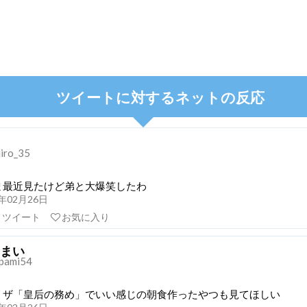
ツイートに対するネットの反応
iiro_35
ま最近見たけど弟と大爆笑したわ
21年02月26日
リツイート
お気に入り
まい
pami54
リザ「皇后の務め」でいい感じの朝食作ったやつも見てほしい