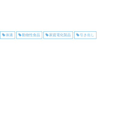
体液
動物性食品
家庭電化製品
引き出し