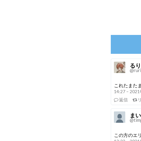
るり
@rur
これたまた
14:27 – 20
返信
まい
@tim
この方のエ