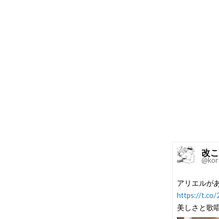
改こ
@kor
アリエルが
https://t.c
美しさと歌