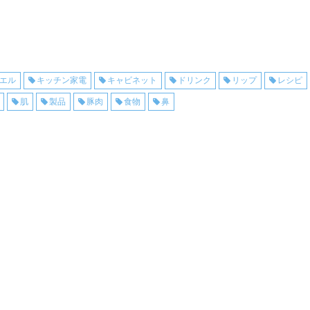
エル
キッチン家電
キャビネット
ドリンク
リップ
レシピ
肌
製品
豚肉
食物
鼻