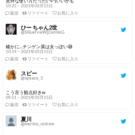
意外な使い方だった( ºﾛº)いいかも
10:25 – 2021年03月15日
返信
リツイート
お気に入り
ひー ちゃん2世
@SRuervwWjDeHleG
確かに…チンゲン菜は女っぽい😅
10:19 – 2021年03月15日
返信
リツイート
お気に入り
スピー
@speace_5
こう言う観点好きw
09:51 – 2021年03月15日
返信
リツイート
お気に入り
夏川
@merino_onirem