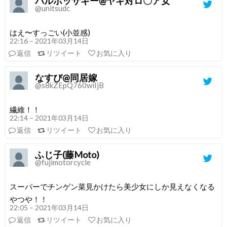
バルボッサギー@ヤギ対ロ〇ア女
@unitsudc
はえ〜すっごい(小並感)
22:16 – 2021年03月14日
返信
リツイート
お気に入り
なすび@同居嫁
@s8kZEpQ760wiIjB
繊維！！
22:14 – 2021年03月14日
返信
リツイート
お気に入り
ふじ子(藤Moto)
@fujimotorcycle
スーパーでチンゲン菜見かけたら美少女にしか見えなくなる
やつや！！
22:05 – 2021年03月14日
返信
リツイート
お気に入り