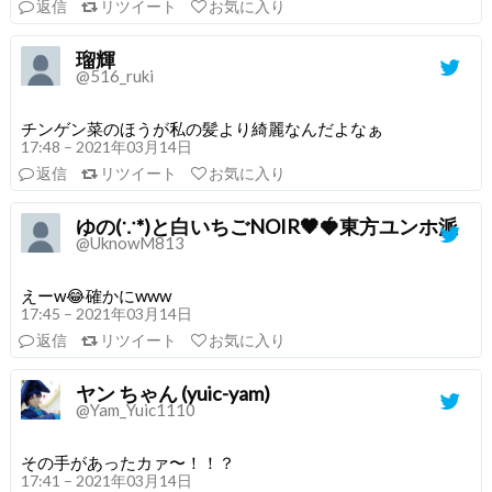
返信
リツイート
お気に入り
瑠輝
@516_ruki
チンゲン菜のほうが私の髪より綺麗なんだよなぁ
17:48 – 2021年03月14日
返信
リツイート
お気に入り
ゆの(∵*)と白いちごNOIR🖤🍓東方ユンホ派
@UknowM813
えーw😂確かにwww
17:45 – 2021年03月14日
返信
リツイート
お気に入り
ヤン ちゃん (yuic-yam)
@Yam_Yuic1110
その手があったカァ〜！！？
17:41 – 2021年03月14日