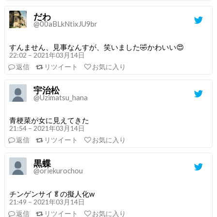
だわ
@00aBLkNtixJU9br
すんません、見事なんすが、笑いました🤣かわいい😍
22:02 – 2021年03月14日
返信
リツイート
お気に入り
宇治松
@Uzimatsu_hana
青梗菜が女に見えてきた
21:54 – 2021年03月14日
返信
リツイート
お気に入り
黒蝶
@oriekurochou
チンゲンサイ🥬の擬人化w
21:49 – 2021年03月14日
返信
リツイート
お気に入り