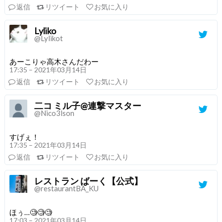
返信
リツイート
お気に入り
Lyliko
@Lylikot
あーこりゃ高木さんだわー
17:35 – 2021年03月14日
返信
リツイート
お気に入り
二コ ミル子@連撃マスター
@Nico3lson
すげぇ！
17:35 – 2021年03月14日
返信
リツイート
お気に入り
レストラン ばーく【公式】
@restaurantBA_KU
ほぅ…🧐🧐🧐
17:03 – 2021年03月14日