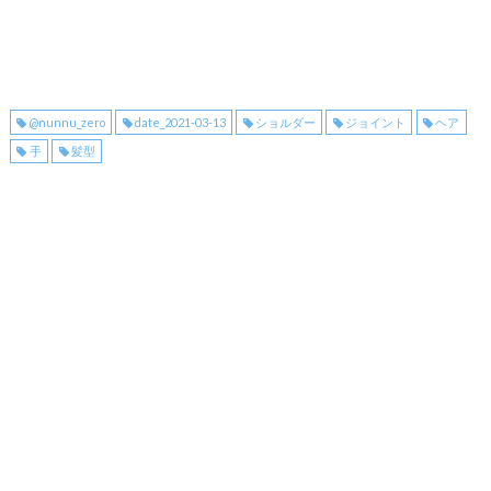
@nunnu_zero
date_2021-03-13
ショルダー
ジョイント
ヘア
手
髪型