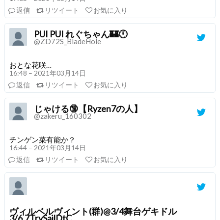
返信
リツイート
お気に入り
PUI PUI れぐちゃん🏰🕛️
@ZD72S_BladeHole
おとな花咲…
16:48 – 2021年03月14日
返信
リツイート
お気に入り
じゃける🔞【Ryzen7の人】
@zakeru_160302
チンゲン菜有能か？
16:44 – 2021年03月14日
返信
リツイート
お気に入り
ヴィルベルヴィント(群)@3/4舞台ゲキドル
3/6,7TrySailDtC