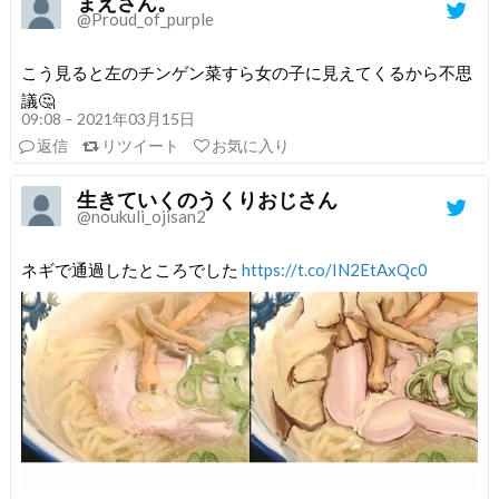
まえさん。
@Proud_of_purple
こう見ると左のチンゲン菜すら女の子に見えてくるから不思
議🤔
09:08 – 2021年03月15日
返信
リツイート
お気に入り
生きていくのうくりおじさん
@noukuli_ojisan2
ネギで通過したところでした
https://t.co/IN2EtAxQc0