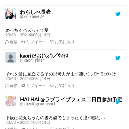
わらしべ長者
@kirisame24
めっちゃバズってて草
23:43 – 2021年03月14日
返信
リツイート
お気に入り
kaoriだお( ‘ω’)／ｳｨｯｽ
@kaori_rider
それを髪に見立てるその思考力がまず凄い(っ ॑꒳ ॑c)ﾜｸﾜｸ
23:40 – 2021年03月14日
返信
リツイート
お気に入り
HALHAL@ラブライブフェス二日目参加予定
@suzukigradiusm1
下段は花丸ちゃんの後ろ姿でもまったく違和感ない
23:38 – 2021年03月14日