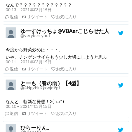
なんで？？？？？？？？？？？？
00:13 – 2021年03月15日
返信
リツイート
お気に入り
ゆーすけっちょ@VBAerこじらせた人
@veryberryhot
今度から野菜炒めは・・・。
いや、チンゲンサイをもう少し大切にしようと思ふ
00:11 – 2021年03月15日
返信
リツイート
お気に入り
とーも（春の雨）【4型】
@4NgzFklQxwje9gt
なんと、斬新な発想！Σ( ºωº )
00:10 – 2021年03月15日
返信
リツイート
お気に入り
ひらーりん。