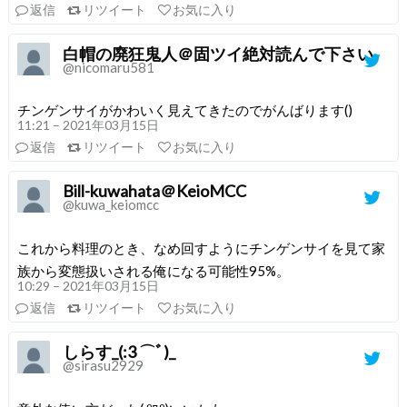
返信
リツイート
お気に入り
白帽の廃狂鬼人＠固ツイ絶対読んで下さい
@nicomaru581
チンゲンサイがかわいく見えてきたのでがんばります()
11:21 – 2021年03月15日
返信
リツイート
お気に入り
Bill-kuwahata＠KeioMCC
@kuwa_keiomcc
これから料理のとき、なめ回すようにチンゲンサイを見て家
族から変態扱いされる俺になる可能性95%。
10:29 – 2021年03月15日
返信
リツイート
お気に入り
しらす_(:3 ⌒ﾞ)_
@sirasu2929