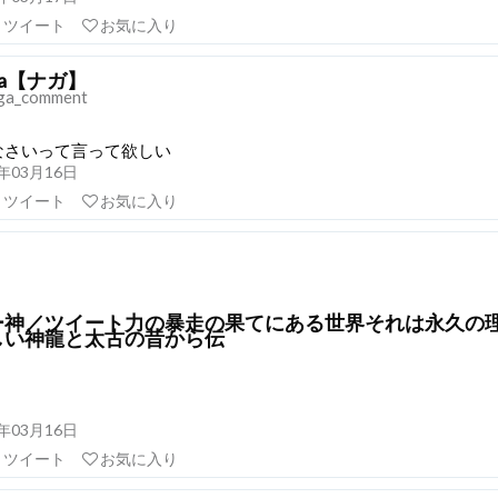
リツイート
お気に入り
ga【ナガ】
a_comment
なさいって言って欲しい
21年03月16日
リツイート
お気に入り
ー神／ツイート力の暴走の果てにある世界それは永久の
しい神龍と太古の昔から伝
21年03月16日
リツイート
お気に入り