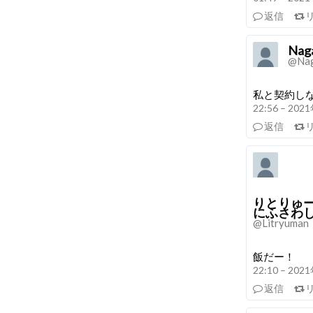
返信
Na
@Nag
私と契約し
22:56 – 20
返信
りとりゅ
にふさわ
@Litryuman
飯だー！
22:10 – 20
返信