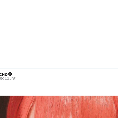
ᴄʜᴏ❖
go125rg