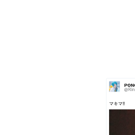
ᴘᴏɴ
@Rin
マキマ‼️