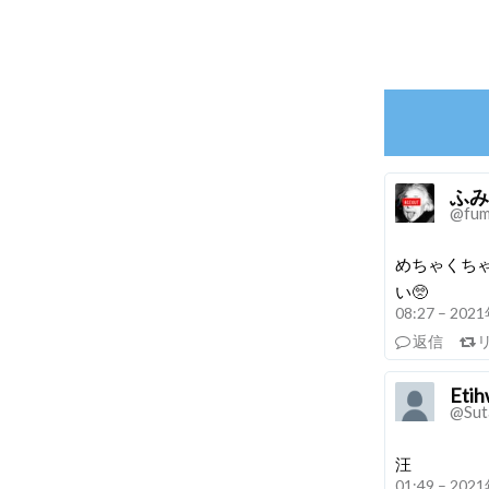
ふみ
@fum
めちゃくち
い🥺
08:27 – 20
返信
Eti
@Sut
汪
01:49 – 20