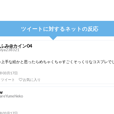
ツイートに対するネットの反応
ふみ@カイン04
iya238321
ゃ上手な絵かと思ったらめちゃくちゃすごくそっくりなコスプレで
21年03月17日
リツイート
お気に入り
hw
areYumeNeko
21年03月17日