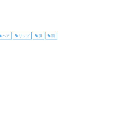
ヘア
リップ
肌
頭