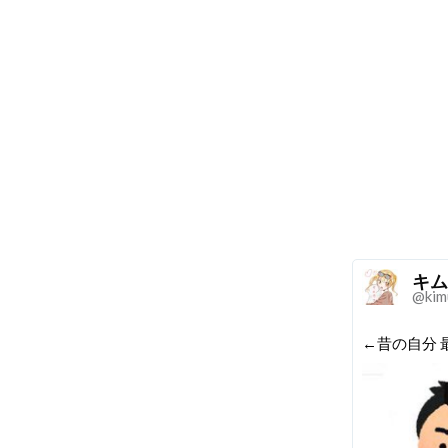
キム
@kim
←昔の自分 