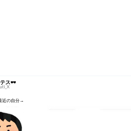
テス🕶
uti_X
最近の自分→