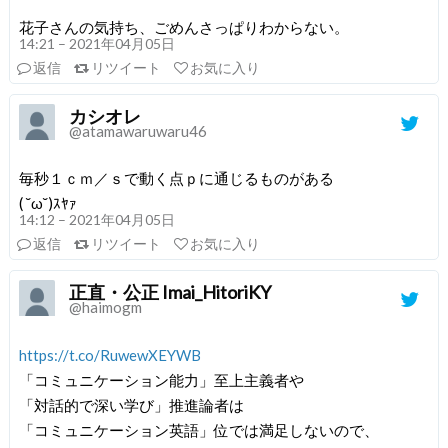
花子さんの気持ち、ごめんさっぱりわからない。
14:21 – 2021年04月05日
返信
リツイート
お気に入り
カシオレ
@atamawaruwaru46
毎秒１ｃｍ／ｓで動く点ｐに通じるものがある
( ˘ω˘)ｽﾔｧ
14:12 – 2021年04月05日
返信
リツイート
お気に入り
正直・公正 Imai_HitoriKY
@haimogm
https://t.co/RuwewXEYWB
「コミュニケーション能力」至上主義者や
「対話的で深い学び」推進論者は
「コミュニケーション英語」位では満足しないので、