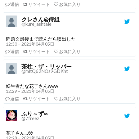
返信
リツイート
お気に入り
クレさん@侍組
@kure_ashtale
問題文最後まで読んだら噴出した
12:30 – 2021年04月05日
返信
リツイート
お気に入り
茶柱・ザ・リッパー
@mltQ62NOs9GDKht
転生者だな花子さんwww
12:29 – 2021年04月05日
返信
リツイート
お気に入り
ふり～ず∞
@7freez
花子さん…🥺
12:28 – 2021年04月05日