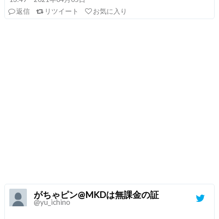
返信
リツイート
お気に入り
がちゃピン@MKDは無課金の証
@yu_ichino