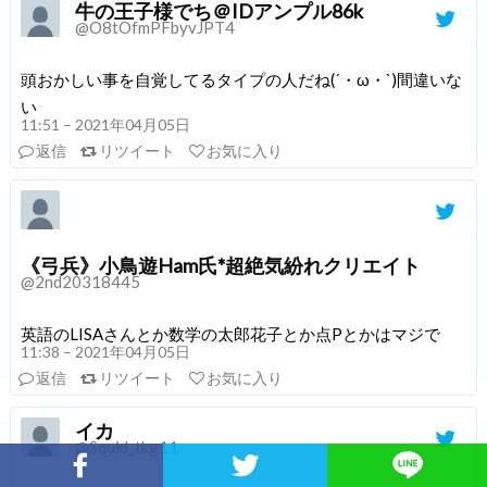
牛の王子様でち＠IDアンプル86k
@O8tOfmPFbyvJPT4
頭おかしい事を自覚してるタイプの人だね(´・ω・`)間違いな
い
11:51 – 2021年04月05日
返信
リツイート
お気に入り
《弓兵》小鳥遊Ham氏*超絶気紛れクリエイト
@2nd20318445
英語のLISAさんとか数学の太郎花子とか点Pとかはマジで
11:38 – 2021年04月05日
返信
リツイート
お気に入り
イカ
@Squid_tkg11
Facebookでシェア
Twitterでシェア