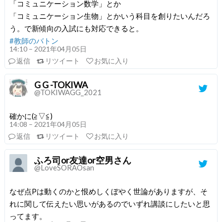
「コミュニケーション数学」とか
「コミュニケーション生物」とかいう科目を創りたいんだろ
う。で新傾向の入試にも対応できると。
#教師のバトン
14:10 – 2021年04月05日
返信
リツイート
お気に入り
G G -TOKIWA
@TOKIWAGG_2021
確かに(≧▽≦)
14:08 – 2021年04月05日
返信
リツイート
お気に入り
ふろ司or友達or空男さん
@LoveSORAOsan
なぜ点Pは動くのかと恨めしくぼやく世論がありますが、そ
れに関して伝えたい思いがあるのでいずれ講談にしたいと思
ってます。