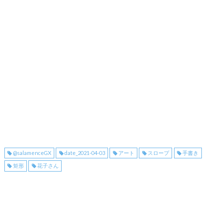
@salamenceGX
date_2021-04-03
アート
スロープ
手書き
矩形
花子さん