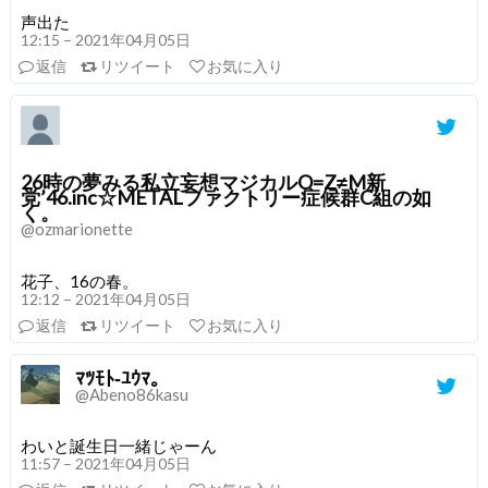
声出た
12:15 – 2021年04月05日
返信
リツイート
お気に入り
26時の夢みる私立妄想マジカルO=Z≠M新
党’46.inc☆METALファクトリー症候群C組の如
く。
@ozmarionette
花子、16の春。
12:12 – 2021年04月05日
返信
リツイート
お気に入り
ﾏﾂﾓﾄ‐ﾕｳﾏ｡
@Abeno86kasu
わいと誕生日一緒じゃーん
11:57 – 2021年04月05日