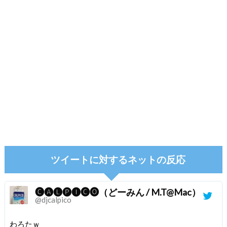
ツイートに対するネットの反応
🅒🅐🅛🅟🅘🅒🅞（どーみん / M.T@Mac）
@djcalpico
わろたｗ