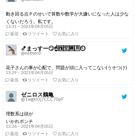
動き回る点Ｐのせいで算数や数学が大嫌いになった人は少な
くないだろう。私です。
13:31 – 2021年04月05日
返信
リツイート
お気に入り
🍤まっすー🙄☝️🈯️🈳🈵🈷️⏲️
@netherd
花子さんの事が心配で、問題が頭に入ってこない(うそつけ)
13:29 – 2021年04月05日
返信
リツイート
お気に入り
ゼニロス鶴亀
@1wgkI0j7CCC70pF
理数系は頭が
いかれポンチ
13:26 – 2021年04月05日
返信
リツイート
お気に入り