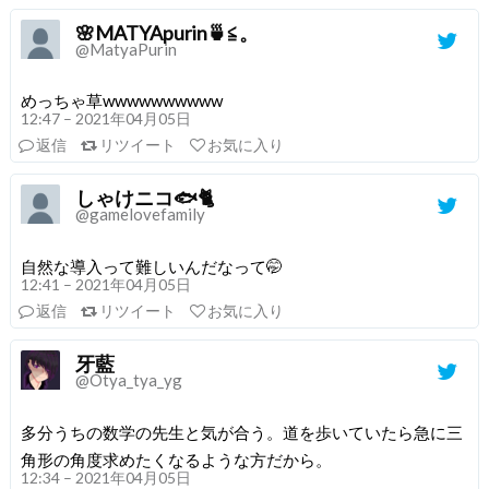
🌸MATYApurin🍵≦。
@MatyaPurin
めっちゃ草wwwwwwwwww
12:47 – 2021年04月05日
返信
リツイート
お気に入り
しゃけニコ🐟🐈
@gamelovefamily
自然な導入って難しいんだなって🤭
12:41 – 2021年04月05日
返信
リツイート
お気に入り
牙藍
@Otya_tya_yg
多分うちの数学の先生と気が合う。道を歩いていたら急に三
角形の角度求めたくなるような方だから。
12:34 – 2021年04月05日