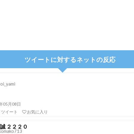
ツイートに対するネットの反応
oi_yami
21年05月08日
リツイート
お気に入り
誠 ２２２０
komako713