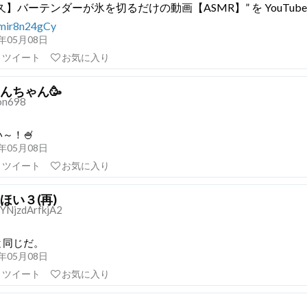
久】バーテンダーが氷を切るだけの動画【ASMR】” を YouTube
o/mir8n24gCy
21年05月08日
リツイート
お気に入り
んちゃん🥳
on698
～！🍧
21年05月08日
リツイート
お気に入り
ほい３(再)
YNjzdArfkjA2
と同じだ。
21年05月08日
リツイート
お気に入り