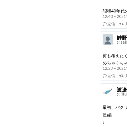
昭和40年代
12:40 – 20
返信
鮭野
@sal
何も考えた
めちゃくち
12:23 – 20
返信
渡邉
@litu
最初、パク
長編
↓