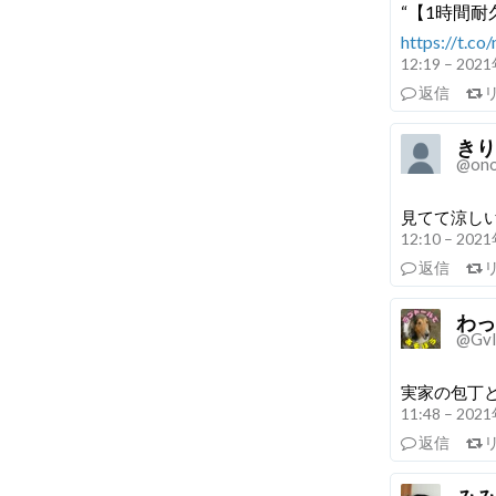
“【1時間耐
https://t.c
12:19 – 20
返信
きり
@on
見てて涼しい
12:10 – 20
返信
わっ
@Gvl
実家の包丁
11:48 – 20
返信