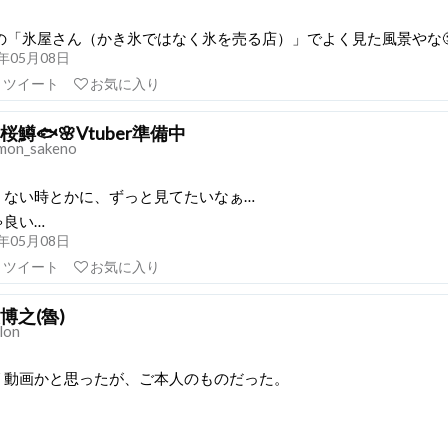
の「氷屋さん（かき氷ではなく氷を売る店）」でよく見た風景やな🧐
21年05月08日
リツイート
お気に入り
桜鱒🐟🌸Vtuber準備中
mon_sakeno
くない時とかに、ずっと見てたいなぁ…
ゃ良い…
21年05月08日
リツイート
お気に入り
博之(魯)
lon
リ動画かと思ったが、ご本人のものだった。