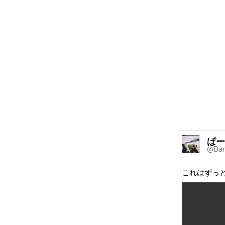
ぱー
@Bar
これはずっ