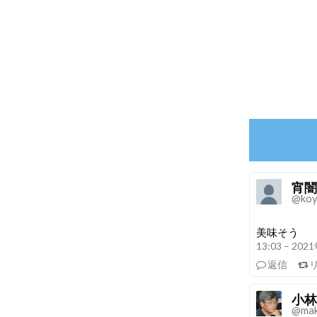
宵闇
@koy
美味そう
13:03 – 20
返信
小林
@ma