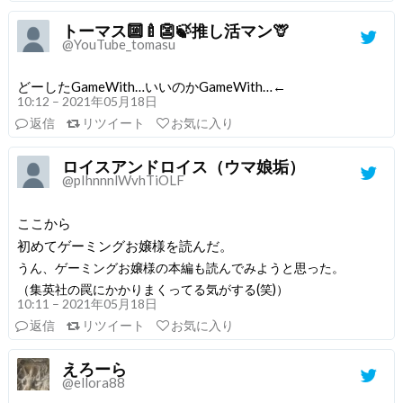
トーマス🔟🍼👺🍃推し活マン🦒
@YouTube_tomasu
どーしたGameWith…いいのかGameWith…←
10:12 – 2021年05月18日
返信
リツイート
お気に入り
ロイスアンドロイス（ウマ娘垢）
@pIhnnnlWvhTiOLF
ここから
初めてゲーミングお嬢様を読んだ。
うん、ゲーミングお嬢様の本編も読んでみようと思った。
（集英社の罠にかかりまくってる気がする(笑)）
10:11 – 2021年05月18日
返信
リツイート
お気に入り
えろーら
@ellora88