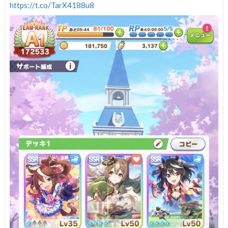
https://t.co/TarX4188u8