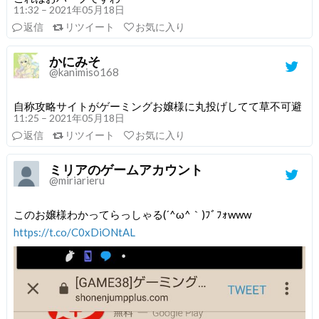
11:32 – 2021年05月18日
返信
リツイート
お気に入り
かにみそ
@kanimiso168
自称攻略サイトがゲーミングお嬢様に丸投げしてて草不可避
11:25 – 2021年05月18日
返信
リツイート
お気に入り
ミリアのゲームアカウント
@miriarieru
このお嬢様わかってらっしゃる(´^ω^｀)ﾌﾞﾌｫwww
https://t.co/C0xDiONtAL