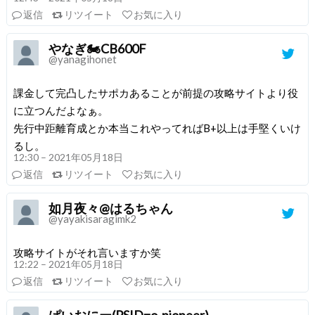
返信
リツイート
お気に入り
やなぎ🏍️CB600F
@yanagihonet
課金して完凸したサポカあることが前提の攻略サイトより役
に立つんだよなぁ。
先行中距離育成とか本当これやってればB+以上は手堅くいけ
るし。
12:30 – 2021年05月18日
返信
リツイート
お気に入り
如月夜々@はるちゃん
@yayakisaragimk2
攻略サイトがそれ言いますか笑
12:22 – 2021年05月18日
返信
リツイート
お気に入り