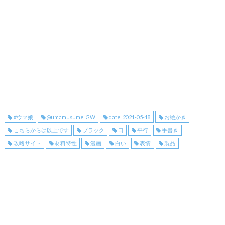
#ウマ娘
@umamusume_GW
date_2021-05-18
お絵かき
こちらからは以上です
ブラック
口
平行
手書き
攻略サイト
材料特性
漫画
白い
表情
製品