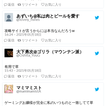
返信
リツイート
お気に入り
あずいち@私は肉とビールを愛す
@lovely_fishes
攻略サイトが言うからには本当なんだろうw
16:24 – 2021年05月18日
返信
リツイート
お気に入り
大下勇次@ゴリラ（マウンテン派）
@Oshita_YouG
有用で草
15:43 – 2021年05月18日
返信
リツイート
お気に入り
マミマミスト
@mamimamistA
ゲーミングお嬢様が完全に私のいつものと一致してて草