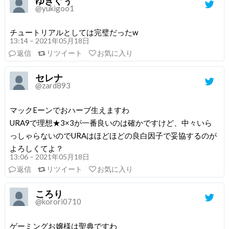
ゆきぐぅ
@yukigoo1
チュートリアルとしては完璧だったw
13:14 – 2021年05月18日
返信
リツイート
お気に入り
セレナ
@zard893
マックEーンでおハーブ生えますわ
URA9で理想★3×3が一番良いのは確かですけど、中々いら
っしゃらないのでURAはほどほどの良白因子で妥協するのが
よろしくてよ？
13:06 – 2021年05月18日
返信
リツイート
お気に入り
ころり
@korori0710
ゲーミングお嬢様は聖典ですわ