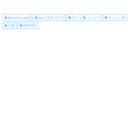
@nantyaraidol
date_2021-05-22
ガス
メニュー
ラーメン屋
写真
材料特性