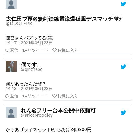
太仁田ブ厚@無刺鉄線電流爆破風デスマッチ💜⚡
@DDOTFPB
運営さんバズってる(笑)
14:17 – 2021年05月23日
返信
リツイート
お気に入り
僕です。
@qinzhebo
何があったんだぜ？
14:13 – 2021年05月23日
返信
リツイート
お気に入り
れん@フリー台本公開中依頼可
@aricebroodley
からあげライスセット(からあげ3個)300円