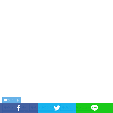
ツイート
@nantyaraidol
date_2021-05-22
ガス
メニュー
Facebookでシェア
Twitterでシェア