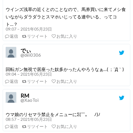
ウインズ浅草の近くとのことなので、馬券買いに来てメシ食
いながらダラダラとスマホいじってる連中いる、ってコ
ト…？
09:07 – 2021年05月23日
返信
リツイート
お気に入り
でぃ
@dei0306
回転ガン無視で居座った奴多かったんやろうなぁ…( ；´Д｀)
09:04 – 2021年05月23日
返信
リツイート
お気に入り
RM
@XaoToi
ウマ娘のリセマラ禁止をメニューにΣ(￣。￣ﾉ)ﾉ
08:57 – 2021年05月23日
返信
リツイート
お気に入り