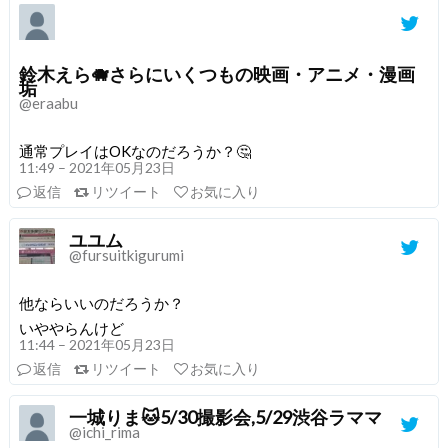
鈴木えら🐗さらにいくつもの映画・アニメ・漫画
垢
@eraabu
通常プレイはOKなのだろうか？🤔
11:49 – 2021年05月23日
返信
リツイート
お気に入り
ユユム
@fursuitkigurumi
他ならいいのだろうか？
いややらんけど
11:44 – 2021年05月23日
返信
リツイート
お気に入り
一城りま🐱5/30撮影会,5/29渋谷ラママ
@ichi_rima