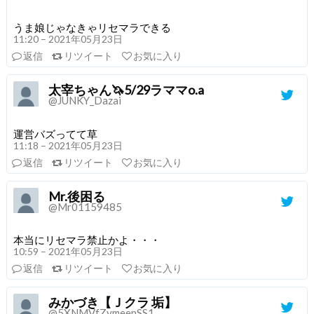
うま娘じゃなきゃリセマラできる
11:20 – 2021年05月23日
返信
リツイート
お気に入り
太宰ちゃん🦄5/29ラママo.a
@JUNKY_Dazai
運営バズってて草
11:18 – 2021年05月23日
返信
リツイート
お気に入り
Mr.後困る
@Mr01159485
本当にリセマラ禁止かよ・・・
10:59 – 2021年05月23日
返信
リツイート
お気に入り
みかづき【Ｊクラ 垢】
@5XNMVfZymeenSS1