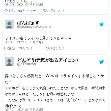
店側としても。。。
08:20 – 2021年05月23日
返信
リツイート
お気に入り
ぱんぱぁす
@mommypoko_pants
ライスが違うライスに見えてきたｗｗｗ
08:09 – 2021年05月23日
返信
リツイート
お気に入り
どんぞう(元気が出るアイコン)
@KDonzoh
昔のおじさん感覚だと、Wizのキャラメイクする感じなのか
な？
スマホゲーをここまで気合いれたことないから大変さ、時間効率
がわからんけど、たしかにお店の迷惑だよな
こんなのは夜中にシコシコとやっては『あﾞあﾞ〜っ』とか小声で
叫ばないと
07:59 – 2021年05月23日