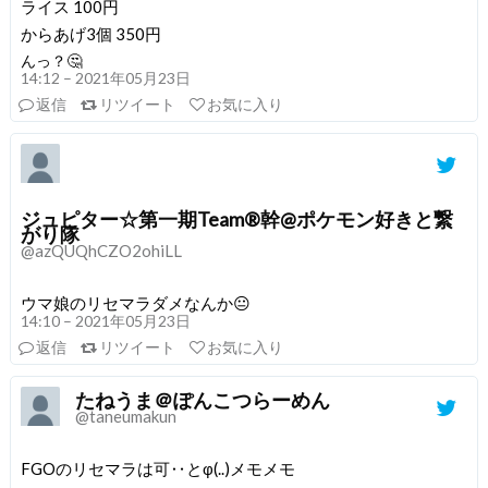
ライス 100円
からあげ3個 350円
んっ？🤔
14:12 – 2021年05月23日
返信
リツイート
お気に入り
ジュピター☆第一期Team®️幹@ポケモン好きと繋
がり隊
@azQUQhCZO2ohiLL
ウマ娘のリセマラダメなんか😐
14:10 – 2021年05月23日
返信
リツイート
お気に入り
たねうま＠ぽんこつらーめん
@taneumakun
FGOのリセマラは可‥とφ(..)メモメモ