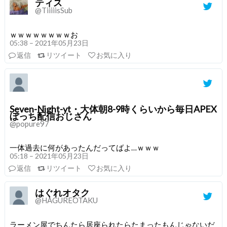
ティス
@TiiiiisSub
ｗｗｗｗｗｗｗｗお
05:38 – 2021年05月23日
返信
リツイート
お気に入り
Seven-Night-yt・大体朝8-9時くらいから毎日APEX
ぼっち配信おじさん
@popure97
一体過去に何があったんだってばよ…ｗｗｗ
05:18 – 2021年05月23日
返信
リツイート
お気に入り
はぐれオタク
@HAGUREOTAKU
ラーメン屋でちんたら居座られたらたまったもんじゃないだ