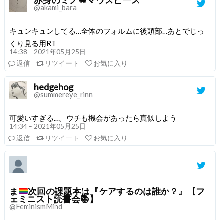
赤身のミノ🐖マウスピース
@akami_bara
キュンキュンしてる…全体のフォルムに後頭部…あとでじっ
くり見る用RT
14:38 – 2021年05月25日
返信
リツイート
お気に入り
hedgehog
@summereye_rinn
可愛いすぎる…。ウチも機会があったら真似しよう
14:34 – 2021年05月25日
返信
リツイート
お気に入り
ま
次回の課題本は『ケアするのは誰か？』【フ
ェミニスト読書会
📚
】
@FeminismMind