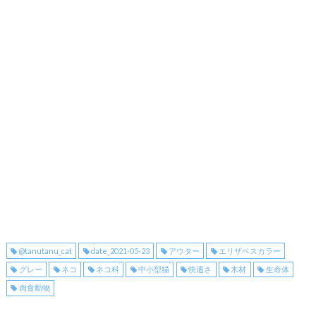
@tanutanu_cat
date_2021-05-23
アウター
エリザベスカラー
グレー
ネコ
ネコ科
中小型猫
快適さ
木材
生命体
肉食動物