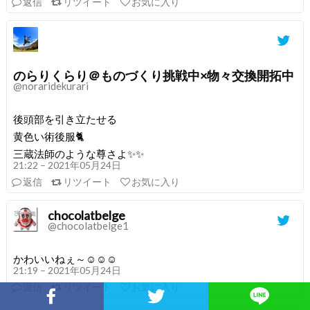
返信
リツイート
お気に入り
のらりくらり＠ものづくり挑戦中×物々交換開拓中
@noraridekurari
後頭部を引き立たせる
黄色い術後服🐈
三蔵法師のような尊さよ✨✨
21:22 – 2021年05月24日
返信
リツイート
お気に入り
chocolatbelge
@chocolatbelge1
かわいいねぇ～☺☺☺
21:19 – 2021年05月24日
返信
リツイート
お気に入り
Facebookでシェア
Twitterでシェア