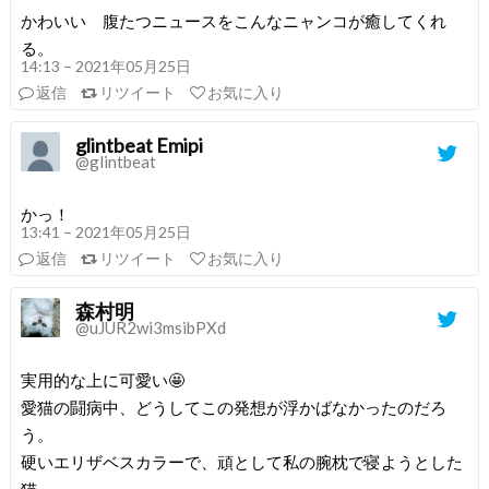
かわいい 腹たつニュースをこんなニャンコが癒してくれ
る。
14:13 – 2021年05月25日
返信
リツイート
お気に入り
glintbeat Emipi
@glintbeat
かっ！
13:41 – 2021年05月25日
返信
リツイート
お気に入り
森村明
@uJUR2wi3msibPXd
実用的な上に可愛い🤩
愛猫の闘病中、どうしてこの発想が浮かばなかったのだろ
う。
硬いエリザベスカラーで、頑として私の腕枕で寝ようとした