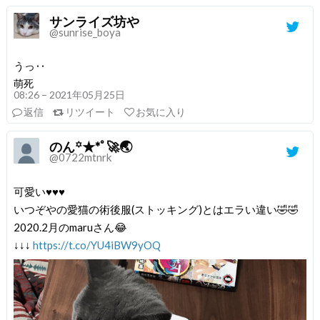
サンライズ坊や
@sunrise_boya
うっ‥
萌死
08:26 – 2021年05月25日
返信
リツイート
お気に入り
のん꙳★*ﾟ🚀🌏
@0722mtnrk
可愛い♥️♥️♥️
いつぞやの愛猫の術後服(ストッキング)とはエラい違い🤣🤣
2020.2月のmaruさん😂
↓↓↓
https://t.co/YU4iBW9yOQ