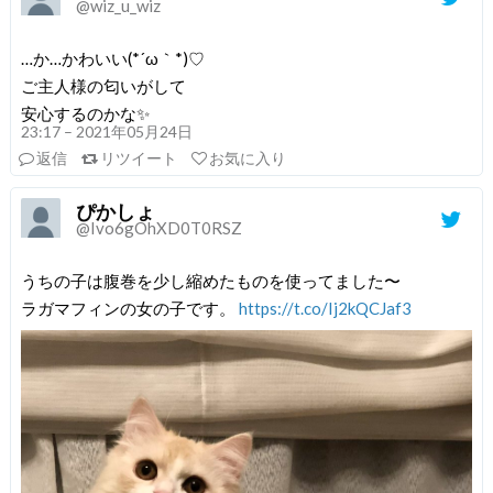
@wiz_u_wiz
…か…かわいい(*´ω｀*)♡
ご主人様の匂いがして
安心するのかな✨
23:17 – 2021年05月24日
返信
リツイート
お気に入り
ぴかしょ
@Ivo6gOhXD0T0RSZ
うちの子は腹巻を少し縮めたものを使ってました〜
ラガマフィンの女の子です。
https://t.co/Ij2kQCJaf3