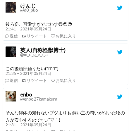
けんじ
@d0_puo
後ろ姿、可愛すぎでごわす😍😍😍
21:41 – 2021年05月24日
返信
リツイート
お気に入り
英人(自称怪獣博士)
@m_o_g_e_r_a
この後頭部触りたい(*ฅ́˘ฅ̀*)
21:35 – 2021年05月24日
返信
リツイート
お気に入り
enbo
@enbo27kamakura
そんな得体の知れないブツよりも,飼い主の匂いが付いた物の
方が安心するのです｡(´▽｀)
21:31 – 2021年05月24日