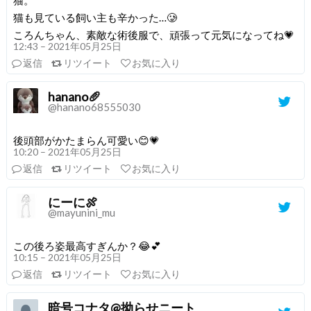
猫。
猫も見ている飼い主も辛かった…🥲
ころんちゃん、素敵な術後服で、頑張って元気になってね💗
12:43 – 2021年05月25日
返信
リツイート
お気に入り
hanano🥖
@hanano68555030
後頭部がかたまらん可愛い😊💗
10:20 – 2021年05月25日
返信
リツイート
お気に入り
にーに🍖
@mayunini_mu
この後ろ姿最高すぎんか？😂💕
10:15 – 2021年05月25日
返信
リツイート
お気に入り
暗号コナタ@拗らせニート