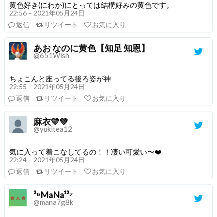
黄色好き(にわか)にとっては結構好みの黄色です。
22:56 – 2021年05月24日
返信
リツイート
お気に入り
あお なのに黄色【知足 知恩】
@651Wish
ちょこんと座ってる後ろ姿が神
22:55 – 2021年05月24日
返信
リツイート
お気に入り
麻衣💛💚
@yukitea12
気に入って着こなしてるの！！凄い可愛い〜❤️
22:24 – 2021年05月24日
返信
リツイート
お気に入り
²⁶MaNa¹²⁷
@mana7g8k