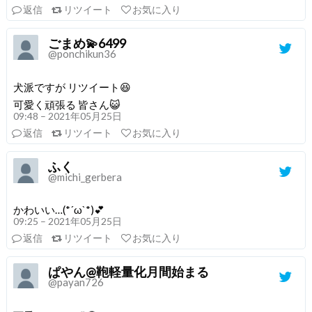
返信
リツイート
お気に入り
ごまめ💫6499
@ponchikun36
犬派ですが リツイート😆
可愛く頑張る 皆さん😺
09:48 – 2021年05月25日
返信
リツイート
お気に入り
ふく
@michi_gerbera
かわいい…(*´ω`*)💕
09:25 – 2021年05月25日
返信
リツイート
お気に入り
ぱやん@鞄軽量化月間始まる
@payan726