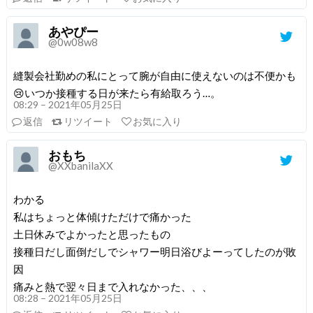
あやぴー
@0w08w8
縫製会社勤めの私にとって腕が自由に使えないのは不便かも
😢いつか接種する日が来たら有給取ろう…。
08:29 – 2021年05月25日
返信
リツイート
お気に入り
おもち
@XXbanilaXX
わかる
私はちょっと体傾けただけで痛かった
土日休みでよかったと思ったもの
接種日だし面倒だしでシャワー明日浴びよーってしたのが敗
因
痛みと熱で翌々日まで入れなかった、、、
08:28 – 2021年05月25日