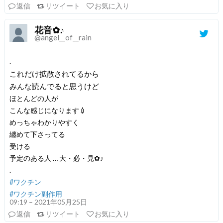
返信
リツイート
お気に入り
花音✿♪
@angel__of__rain
.
これだけ拡散されてるから
みんな読んでると思うけど
ほとんどの人が
こんな感じになります💉
めっちゃわかりやすく
纏めて下さってる
受ける
予定のある人 … 大・必・見✿♪
.
#ワクチン
#ワクチン副作用
09:19 – 2021年05月25日
返信
リツイート
お気に入り