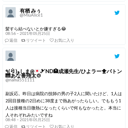
有栖 みぅ
@MiuAlice1
髪すら結べないとか嫌すぎる😂
08:56 – 2021年05月25日
返信
リツイート
お気に入り
٩( ᐛ )وしま@
🎿
ND
🏥
成瀬先生/ひよラー
🐥
バトン
🎹
あな番翔太
🍲
@nama551111
副反応。昨日は病院の技師の男の子2人に聞いたけど、1人は
2回目接種の2日めに38度まで熱あがったらしい。でももう1
人は接種当日微熱になったくらいで何もなかったと。本当に
人それぞれみたいですね
08:48 – 2021年05月25日
返信
リツイート
お気に入り