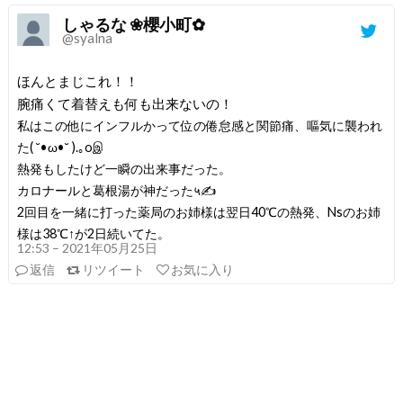
しゃるな ❀櫻小町✿
@syalna
ほんとまじこれ！！
腕痛くて着替えも何も出来ないの！
私はこの他にインフルかって位の倦怠感と関節痛、嘔気に襲われ
た( ˘•ω•˘ ).｡oஇ
熱発もしたけど一瞬の出来事だった。
カロナールと葛根湯が神だった५✍
2回目を一緒に打った薬局のお姉様は翌日40℃の熱発、Nsのお姉
様は38℃↑が2日続いてた。
12:53 – 2021年05月25日
返信
リツイート
お気に入り