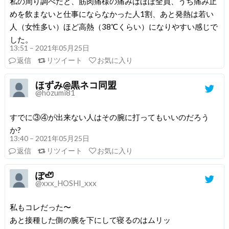
私の周り調べだと、筋肉痛様の痛みはほぼ全員、うち痛み止
めを飲まないと仕事にならなかった人1割、あと発熱は若い
人（女性多い）ほど高熱（38℃くらい）になりやすい感じで
した。
13:51 – 2021年05月25日
返信
リツイート
お気に入り
ほずみ@黒ネコ同盟
@hozumi81
すでに③④が出来ない人はその腕に打ってもいいのだろう
か?
13:40 – 2021年05月25日
返信
リツイート
お気に入り
ぽ🦥
@xxx_HOSHI_xxx
私もコレだった〜
あと接種した側の腕を下にして寝るのはムリッ