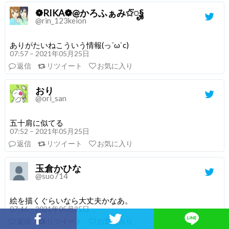
❁︎RIKA❁@かろふぁみ✩⃛ೄ§
@rin_123keion
ありがたいねこういう情報(っ´ω`c)
07:57 – 2021年05月25日
返信
リツイート
お気に入り
おり
@ori_san
五十肩に似てる
07:52 – 2021年05月25日
返信
リツイート
お気に入り
玉倉かひな
@suo714
絵を描くぐらいなら大丈夫かなあ。
07:46 – 2021年05月25日
返信
リツイート
お気に入り
Facebookでシェア
Twitterでシェア