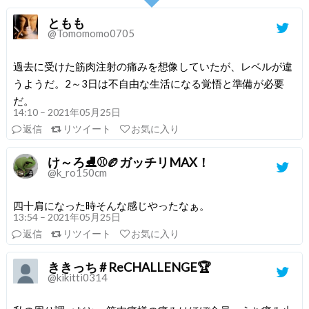
ともも
@Tomomomo0705
過去に受けた筋肉注射の痛みを想像していたが、レベルが違
うようだ。2～3日は不自由な生活になる覚悟と準備が必要
だ。
14:10 – 2021年05月25日
返信
リツイート
お気に入り
け～ろ⛸️⚾️🏉ガッチリMAX！
@k_ro150cm
四十肩になった時そんな感じやったなぁ。
13:54 – 2021年05月25日
返信
リツイート
お気に入り
ききっち # ReCHALLENGE🏆
@kikitti0314