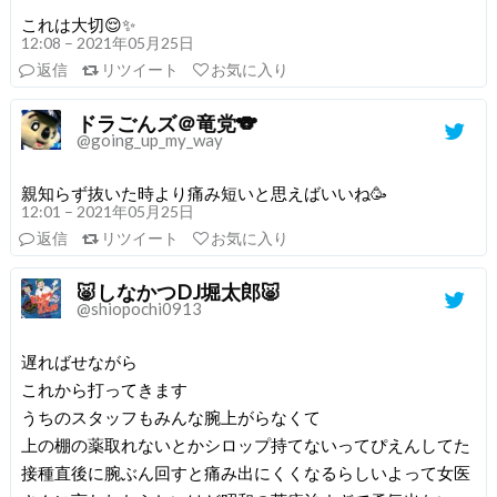
これは大切😌✨
12:08 – 2021年05月25日
返信
リツイート
お気に入り
ドラごんズ＠竜党🐨
@going_up_my_way
親知らず抜いた時より痛み短いと思えばいいね🥳
12:01 – 2021年05月25日
返信
リツイート
お気に入り
🐷しなかつDJ堀太郎🐷
@shiopochi0913
遅ればせながら
これから打ってきます
うちのスタッフもみんな腕上がらなくて
上の棚の薬取れないとかシロップ持てないってぴえんしてた
接種直後に腕ぶん回すと痛み出にくくなるらしいよって女医