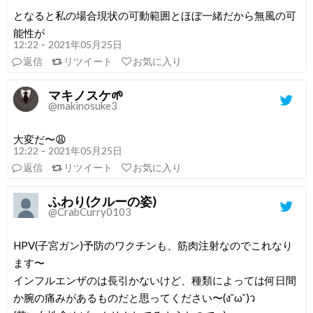
となると私の場合現状の可動範囲とほぼ一緒だから無風の可
能性が
12:22 – 2021年05月25日
返信
リツイート
お気に入り
マキノスケ🌱
@makinosuke3
大変だ〜😩
12:22 – 2021年05月25日
返信
リツイート
お気に入り
ふわり(クルーの姿)
@CrabCurry0103
HPV(子宮ガン)予防のワクチンも、筋肉注射なのでこれなり
ます〜
インフルエンザのは長引かないけど、種類によっては何日間
か腕の痛みがあるものだと思ってください〜(ง˘ω˘)ว