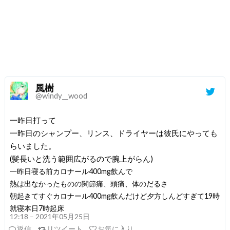
風樹
@windy__wood
一昨日打って
一昨日のシャンプー、リンス、ドライヤーは彼氏にやっても
らいました。
(髪長いと洗う範囲広がるので腕上がらん)
一昨日寝る前カロナール400mg飲んで
熱は出なかったものの関節痛、頭痛、体のだるさ
朝起きてすぐカロナール400mg飲んだけど夕方しんどすぎて19時
就寝本日7時起床
12:18 – 2021年05月25日
返信
リツイート
お気に入り