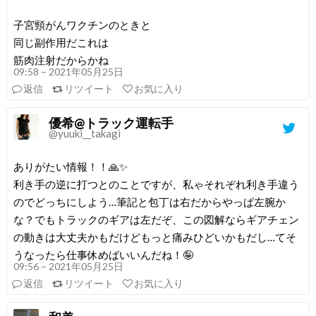
子宮頸がんワクチンのときと
同じ副作用だこれは
筋肉注射だからかね
09:58 – 2021年05月25日
返信
リツイート
お気に入り
優希@トラック運転手
@yuuki__takagi
ありがたい情報！！🙏✨
利き手の逆に打つとのことですが、私ゃそれぞれ利き手違う
のでどっちにしよう…筆記と包丁は右だからやっぱ左腕か
な？でもトラックのギアは左だぞ、この図解ならギアチェン
の動きは大丈夫かもだけどもっと痛みひどいかもだし…てそ
うなったら仕事休めばいいんだね！🤪
09:56 – 2021年05月25日
返信
リツイート
お気に入り