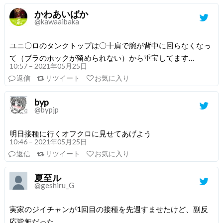
かわあいばか
@kawaaibaka
ユニ〇ロのタンクトップは〇十肩で腕が背中に回らなくなっ
て（ブラのホックが留められない）から重宝してます…
10:57 – 2021年05月25日
返信
リツイート
お気に入り
byp
@bypjp
明日接種に行くオフクロに見せてあげよう
10:46 – 2021年05月25日
返信
リツイート
お気に入り
夏至ル
@geshiru_G
実家のジイチャンが1回目の接種を先週すませたけど、副反
応皆無だった。