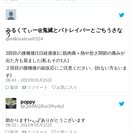
みるくてぃー@鬼滅とパトレイバーとごちうさな
う
@milktealove0324
2回目の接種後(1日経過後)に筋肉痛＋熱や怠さ関節の痛みが
出た方も居ました(私もその1人)
２回目の接種後の副反応にご注意ください。(出ない方もいま
す)
08:43 – 2021年05月25日
返信
リツイート
お気に入り
poppy
@Qm4AQRLk3fhydq1
助かります(⋆ᴗ͈ˬᴗ͈)”ありがとうございます
08:32 – 2021年05月25日
返信
リツイート
お気に入り