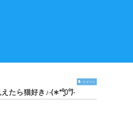
ツイート
♪‧(∗︎*⁰͈꒨⁰͈)‧