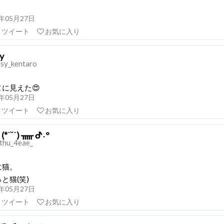
21年05月27日
リツイート
お気に入り
y
sy_kentaro
に見えた😍
21年05月27日
リツイート
お気に入り
*˙˘˙) ᚅ ᕷ˖°
thu_4eae_
に猫。
と猫(笑)
21年05月27日
リツイート
お気に入り