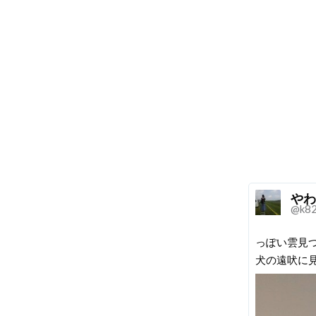
やわ
@k8
っぽい雲見
犬の遠吠に見え