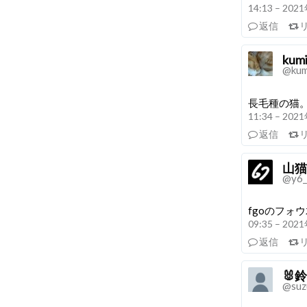
14:13 – 20
返信
kum
@kum
長毛種の猫。
11:34 – 20
返信
山猫
@y6_
fgoのフォ
09:35 – 20
返信
🐰
@suz