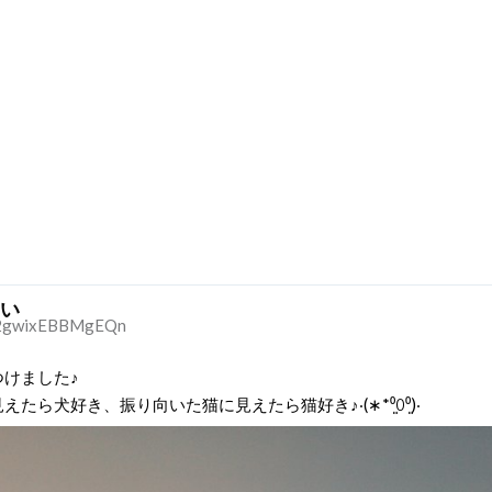
い
2gwixEBBMgEQn
つけました♪
たら犬好き、振り向いた猫に見えたら猫好き♪‧(∗︎*⁰͈꒨⁰͈)‧