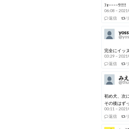
ﾌｫｰｰｰｰｳ!!!!
06:08 – 20
返信
yoss
@yos
完全にイッヌ
03:29 – 20
返信
みえ (
@thu
初め犬、次
その後はずっ
00:11 – 20
返信