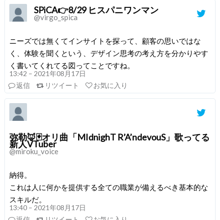
SPiCA👉8/29 ヒスパニワンマン
@virgo_spica
ニーズでは無くてインサイトを探って、顧客の思いではな
く、体験を聞くという、デザイン思考の考え方を分かりやす
く書いてくれてる図ってことですね。
13:42 – 2021年08月17日
返信
リツイート
お気に入り
弥勒🦊🃏オリ曲「MIdnighT R’A’ndevouS」歌ってる
新人VTuber
@miroku_voice
納得。
これは人に何かを提供する全ての職業が備えるべき基本的な
スキルだ。
13:40 – 2021年08月17日
返信
リツイート
お気に入り