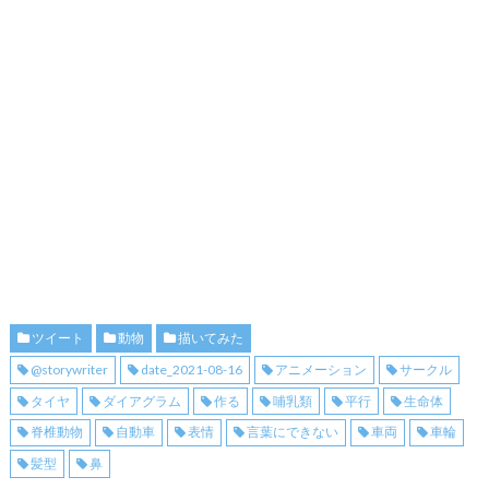
ツイート
動物
描いてみた
@storywriter
date_2021-08-16
アニメーション
サークル
タイヤ
ダイアグラム
作る
哺乳類
平行
生命体
脊椎動物
自動車
表情
言葉にできない
車両
車輪
髪型
鼻