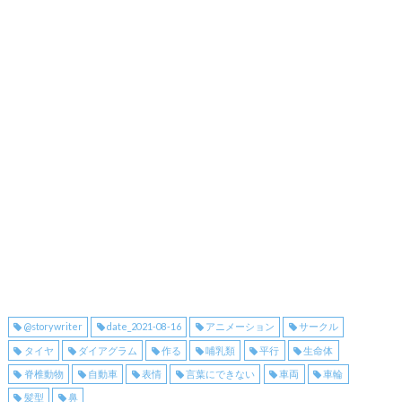
@storywriter
date_2021-08-16
アニメーション
サークル
タイヤ
ダイアグラム
作る
哺乳類
平行
生命体
脊椎動物
自動車
表情
言葉にできない
車両
車輪
髪型
鼻