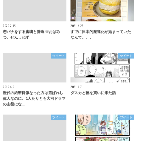
2020.2.15
2021.6.28
恋バナをする蜜璃と善逸 ※おばみ
すでに日本的魔進化が始まっていた
つ、ぜん→ねず
なんて。。。
ツイート
ツイート
2019.4.9
2021.4.7
歴代の紙幣肖像なった方は選ばれし
ダスカと靴を買いに来た話
偉人なのに、1人たりとも大河ドラマ
の主役にな…
ツイート
ツイート