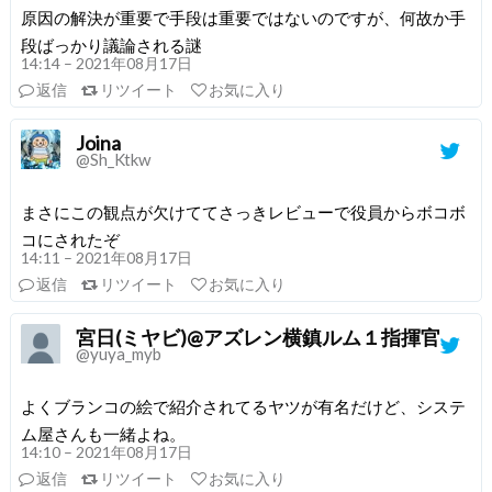
原因の解決が重要で手段は重要ではないのですが、何故か手
段ばっかり議論される謎
14:14 – 2021年08月17日
返信
リツイート
お気に入り
Joina
@Sh_Ktkw
まさにこの観点が欠けててさっきレビューで役員からボコボ
コにされたぞ
14:11 – 2021年08月17日
返信
リツイート
お気に入り
宮日(ミヤビ)@アズレン横鎮ルム１指揮官
@yuya_myb
よくブランコの絵で紹介されてるヤツが有名だけど、システ
ム屋さんも一緒よね。
14:10 – 2021年08月17日
返信
リツイート
お気に入り