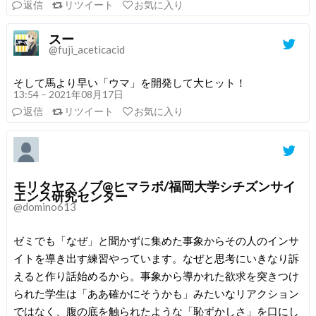
返信
リツイート
お気に入り
スー
@fuji_aceticacid
そして馬より早い「ウマ」を開発して大ヒット！
13:54 – 2021年08月17日
返信
リツイート
お気に入り
モリタヤスノブ@ヒマラボ/福岡大学シチズンサイ
エンス研究センター
@domino613
ゼミでも「なぜ」と聞かずに集めた事象からその人のインサ
イトを導き出す練習やっています。なぜと思考にいきなり訴
えると作り話始めるから。事象から導かれた欲求を突きつけ
られた学生は「ああ確かにそうかも」みたいなリアクション
ではなく、腹の底を触られたような「恥ずかしさ」を口にし