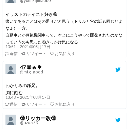
@yumikijima0u0
イラストのテイスト好き😆
書いてあることはその通りだと思う（ドリルと穴の話も同じだよ
なぁ）一方、
自動車とか蒸気機関車って、本当にこうやって開発されたのかな
っていうのも思った🧐きっかけ気になる
13:51 – 2021年08月17日
返信
リツイート
お気に入り
47 💀🔥🌳
@mtg_good
わかりみの鎌足。
胸に刻む
13:48 – 2021年08月17日
返信
リツイート
お気に入り
🔞リッカー改🔞
@azu573