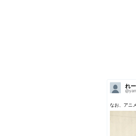
れー
@yan
なお、アニ