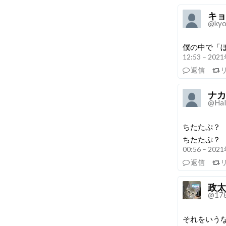
キョウ
@kyo
僕の中で「
12:53 – 20
返信
ナカ
@Hal
ちたたぷ？
ちたたぷ？
00:56 – 20
返信
政太
@17
それをいう