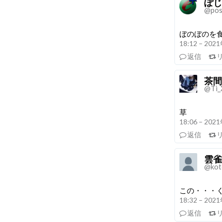
ぽじ
@pos
ぼのぼのを食
18:12 – 20
返信
茶間
@Ti_
草
18:06 – 20
返信
雲雀
@kot
この・・・
18:32 – 20
返信