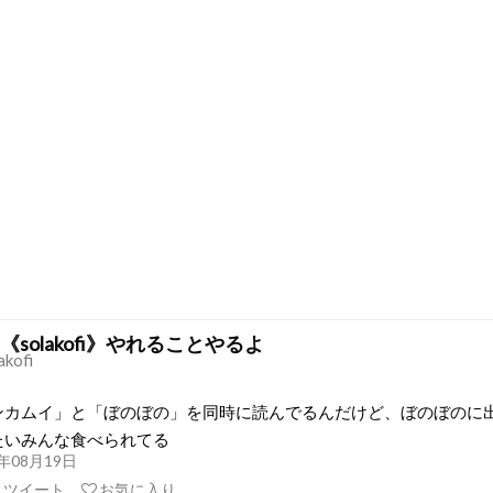
《solakofi》やれることやるよ
akofi
ンカムイ」と「ぼのぼの」を同時に読んでるんだけど、ぼのぼのに
たいみんな食べられてる
21年08月19日
リツイート
お気に入り