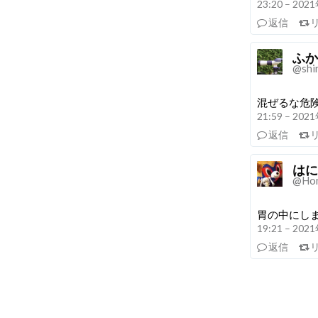
23:20 – 20
返信
ふか
@shi
混ぜるな危
21:59 – 20
返信
はに
@Hon
胃の中にし
19:21 – 20
返信