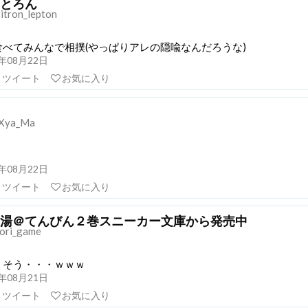
とろん
itron_lepton
べてみんなで相撲(やっぱりアレの隠喩なんだろうな)
21年08月22日
リツイート
お気に入り
Xya_Ma
21年08月22日
リツイート
お気に入り
湯＠てんびん２巻スニーカー文庫から発売中
ori_game
くそう・・・ｗｗｗ
21年08月21日
リツイート
お気に入り