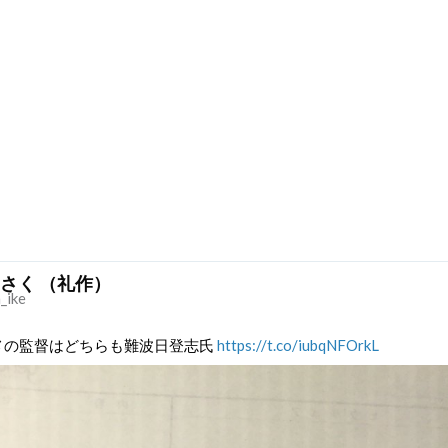
さく （礼作）
_ike
メの監督はどちらも難波日登志氏
https://t.co/iubqNFOrkL