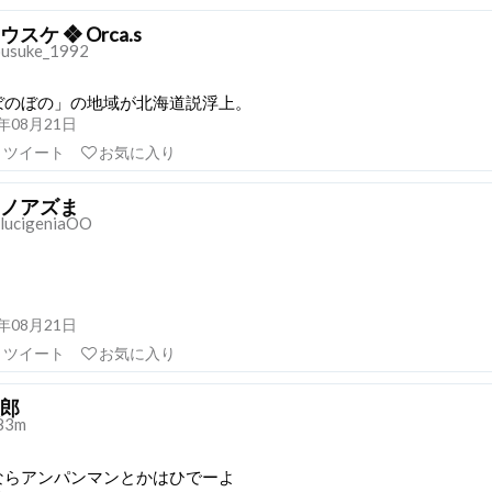
スケ ❖ Orca.s
usuke_1992
ぼのぼの」の地域が北海道説浮上。
21年08月21日
リツイート
お気に入り
ノアズま
lucigeniaOO
21年08月21日
リツイート
お気に入り
郎
83m
ならアンパンマンとかはひでーよ