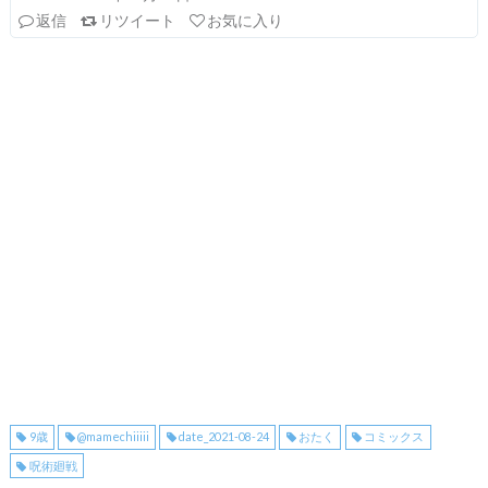
返信
リツイート
お気に入り
9歳
@mamechiiiii
date_2021-08-24
おたく
コミックス
呪術廻戦