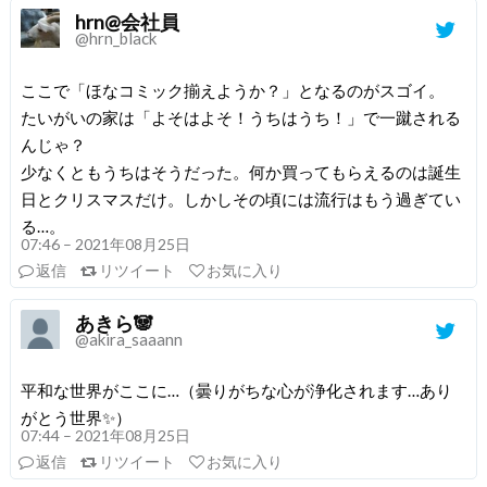
hrn@会社員
@hrn_black
ここで「ほなコミック揃えようか？」となるのがスゴイ。
たいがいの家は「よそはよそ！うちはうち！」で一蹴される
んじゃ？
少なくともうちはそうだった。何か買ってもらえるのは誕生
日とクリスマスだけ。しかしその頃には流行はもう過ぎてい
る…。
07:46 – 2021年08月25日
返信
リツイート
お気に入り
あきら🐼
@akira_saaann
平和な世界がここに…（曇りがちな心が浄化されます…あり
がとう世界✨）
07:44 – 2021年08月25日
返信
リツイート
お気に入り