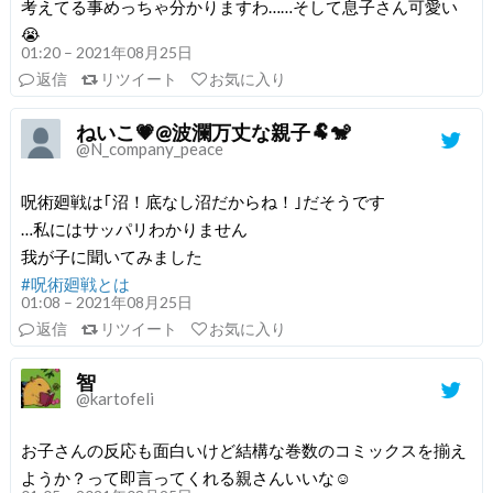
考えてる事めっちゃ分かりますわ……そして息子さん可愛い
😭
01:20 – 2021年08月25日
返信
リツイート
お気に入り
ねいこ💗@波瀾万丈な親子🐏🐒
@N_company_peace
呪術廻戦は｢沼！底なし沼だからね！｣だそうです
…私にはサッパリわかりません
我が子に聞いてみました
#呪術廻戦とは
01:08 – 2021年08月25日
返信
リツイート
お気に入り
智
@kartofeli
お子さんの反応も面白いけど結構な巻数のコミックスを揃え
ようか？って即言ってくれる親さんいいな☺️