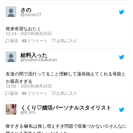
さの
@zuoye27
将来有望なおたく
12:16 – 2021年08月25日
返信
リツイート
お気に入り
給料入った
@toubunsikakatan
友達の間で流行ってること理解して漫画揃えてくれる母親と
か最高すぎる
12:03 – 2021年08月25日
返信
リツイート
お気に入り
くくり♡婚活パーソナルスタイリスト
@8_itrs
偉すぎる😂私は推し増えすぎ問題で収集つかない💦そんなに