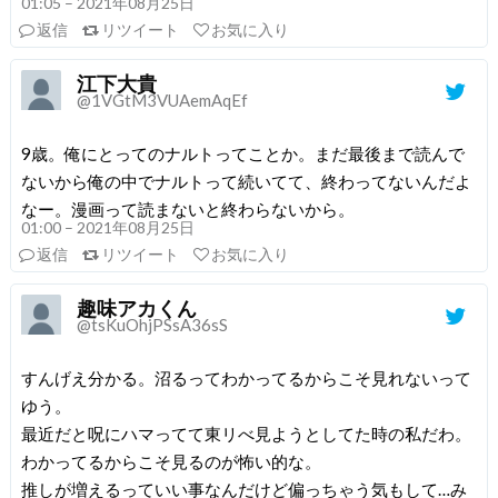
01:05 – 2021年08月25日
返信
リツイート
お気に入り
江下大貴
@1VGtM3VUAemAqEf
9歳。俺にとってのナルトってことか。まだ最後まで読んで
ないから俺の中でナルトって続いてて、終わってないんだよ
なー。漫画って読まないと終わらないから。
01:00 – 2021年08月25日
返信
リツイート
お気に入り
趣味アカくん
@tsKuOhjPSsA36sS
すんげえ分かる。沼るってわかってるからこそ見れないって
ゆう。
最近だと呪にハマってて東リべ見ようとしてた時の私だわ。
わかってるからこそ見るのが怖い的な。
推しが増えるっていい事なんだけど偏っちゃう気もして…み