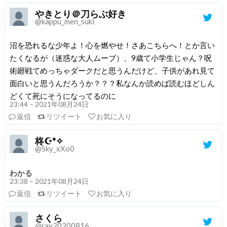
やきとり＠刀らぶ好き
@kappu_men_suki
沼を恐れるな少年よ！心を燃やせ！さあこちらへ！とか言い
たくなるが（迷惑な大人ムーブ）、9歳て小学生じゃん？呪
術廻戦てめっちゃダークだと思うんだけど、子供があれ見て
面白いと思うんだろうか？？？私なんか読めば読むほどしん
どくて死にそうになってるのに
23:44 – 2021年08月24日
返信
リツイート
お気に入り
柊☪︎*✧
@Sky_xXo0
わかる
23:38 – 2021年08月24日
返信
リツイート
お気に入り
さくら
@ray20200816