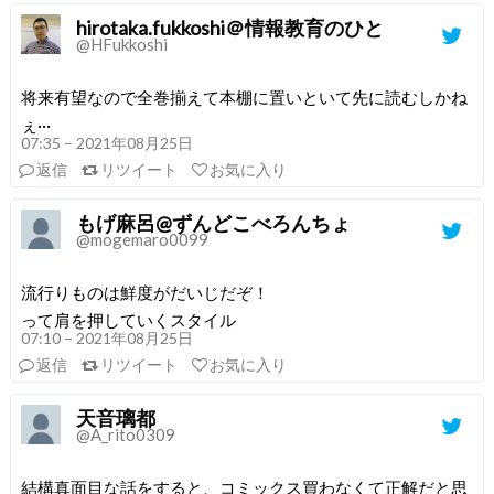
hirotaka.fukkoshi＠情報教育のひと
@HFukkoshi
将来有望なので全巻揃えて本棚に置いといて先に読むしかね
ぇ···
07:35 – 2021年08月25日
返信
リツイート
お気に入り
もげ麻呂@ずんどこべろんちょ
@mogemaro0099
流行りものは鮮度がだいじだぞ！
って肩を押していくスタイル
07:10 – 2021年08月25日
返信
リツイート
お気に入り
天音璃都
@A_rito0309
結構真面目な話をすると、コミックス買わなくて正解だと思