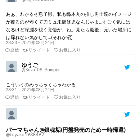
あぁ、わかるぞ息子殿。私も弊本丸の推し男士達のイメージ
が覆るのが怖くて刀ミュ未履修児なんじゃよ…すごく気には
なるけど深淵を覗く覚悟が、ね。見たら最後、元いた場所に
は帰れない気がして…(それが沼)
23:33 – 2021年08月24日
返信
リツイート
お気に入り
ゆうご
@Suzu_08_Bumper
こういうのめっちゃくちゃわかる
23:31 – 2021年08月24日
返信
リツイート
お気に入り
パーマちゃん@銀魂垢(円盤発売のため一時帰還)
@toyako1938492