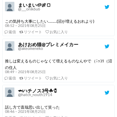
まいまい🥔🍖🍞
@___onik6u6
この気持ち大事にしたい………(沼が増えるおれより)
08:52 – 2021年08月25日
返信
リツイート
お気に入り
あけおめ猫@プレミメイカー
@akeomeneko
推しは変えるものじゃなくて増えるものなんやで （ﾆｯｺﾘ（沼
の住人
08:49 – 2021年08月25日
返信
リツイート
お気に入り
🦈ハチノス3号☘🧷
@hatch_nouth1914
話し方で直哉思い出して笑った
08:46 – 2021年08月25日