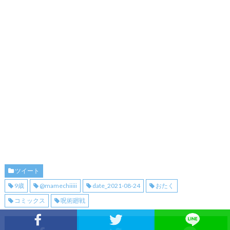
ツイート
9歳
@mamechiiiii
date_2021-08-24
おたく
コミックス
呪術廻戦
Facebookでシェア
Twitterでシェア