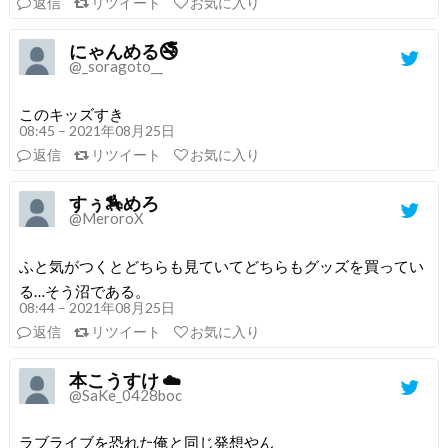
返信
リツイート
お気に入り
にゃんめる🚭
@_soragoto__
このキッズすき
08:45 – 2021年08月25日
返信
リツイート
お気に入り
すぅ🏇めろ
@MeroroX
ふと気がつくとどちらも見ていてどちらもグッズを買ってい
る…そう沼である。
08:44 – 2021年08月25日
返信
リツイート
お気に入り
本こうすけ ☁️
@SaKe_0428boc
ラブライブを恐れた俺と同じ発想やん