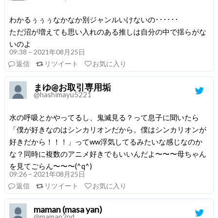
わかるぅぅぅなかなか別ジャンルいけないの･･････
ただ沼が増えても思い入れのある推しは自分の中で揺らがな
いのよ
09:38 – 2021年08月25日
返信
リツイート
お気に入り
まゆ@お取引専用垢
@hashimayu5221
水の呼吸とかやってるし、鬼滅見る？って息子に聞いたら
「僕が好きなのはシンカリオンだから。僕はシンカリオンが
好きだから！！！」ってww浮気してるみたいな感じなのか
な？同時に複数のアニメ好きでもいいんだよ〜〜〜母ちゃん
を見てごらん〜〜〜(^q^)
09:26 – 2021年08月25日
返信
リツイート
お気に入り
maman (masa yan)
@maman2nd