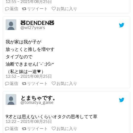
12:55 – 2021年08月25日
返信
リツイート
お気に入り
🧸DENDEN🧸
@wl27years
我が家は我が子が
放っとくと推しを増やす
タイプなので
油断できません( ˊᵕˋ ;)💦𐤔
（私と妹は一途💗）
12:52 – 2021年08月25日
返信
リツイート
お気に入り
とまちゃです。
@tomatya_game
9才とは思えないくらいオタクの思考してて草
12:22 – 2021年08月25日
返信
リツイート
お気に入り