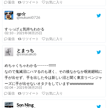
返信
リツイート
お気に入り
qp☆
@mukumi0726
すっっげぇ気持ちわかる
02:10 – 2021年08月25日
返信
リツイート
お気に入り
とまっち
@simasakob
めちゃくちゃわかるｰｰｰｰｰｰ!!!!!!
なので鬼滅沼にハマるのも遅く、その後なかなか呪術廻戦に
手が出せず、手を出した今は新しい沼と聞く東京リベンジャ
ーズに手が出せないオタクをしていますwwwwwwwww
02:04 – 2021年08月25日
返信
リツイート
お気に入り
Son Ning