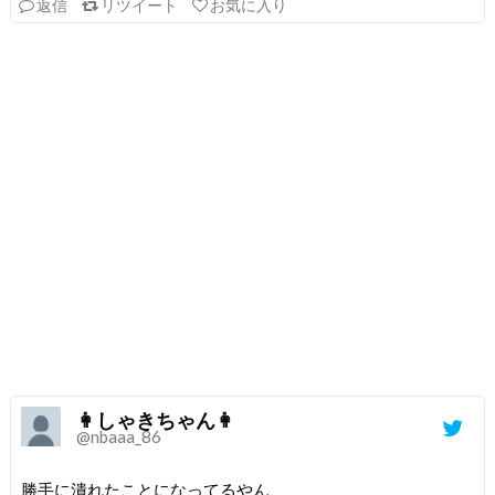
返信
リツイート
お気に入り
👩しゃきちゃん👩
@nbaaa_86
勝手に潰れたことになってるやん