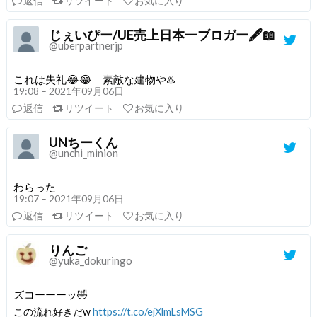
返信
リツイート
お気に入り
じぇいぴー/UE売上日本一ブロガー🖋📖
@uberpartnerjp
これは失礼😂😂 素敵な建物や♨️
19:08 – 2021年09月06日
返信
リツイート
お気に入り
UNちーくん
@unchi_minion
わらった
19:07 – 2021年09月06日
返信
リツイート
お気に入り
りんご
@yuka_dokuringo
ズコーーーッ🤣
この流れ好きだw
https://t.co/ejXlmLsMSG