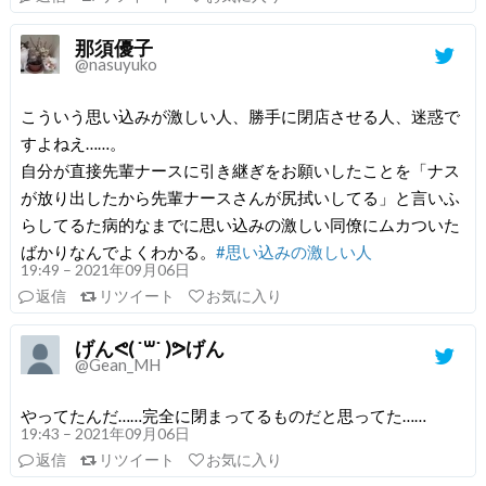
那須優子
@nasuyuko
こういう思い込みが激しい人、勝手に閉店させる人、迷惑で
すよねえ……。
自分が直接先輩ナースに引き継ぎをお願いしたことを「ナス
が放り出したから先輩ナースさんが尻拭いしてる」と言いふ
らしてるた病的なまでに思い込みの激しい同僚にムカついた
ばかりなんでよくわかる。
#思い込みの激しい人
19:49 – 2021年09月06日
返信
リツイート
お気に入り
げんᕙ( ˙꒳​˙ )ᕗげん
@Gean_MH
やってたんだ……完全に閉まってるものだと思ってた……
19:43 – 2021年09月06日
返信
リツイート
お気に入り