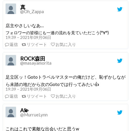
真
@Oh_Zappa
店主やさしいなあ…
フォロワーの皆様にも一連の流れを見ていただこう(°∀°)
19:39 – 2021年09月06日
返信
リツイート
お気に入り
ROCK森田
@masayamorita
足立区ッ！Gotoトラベルマスターの俺だけど、恥ずかしなが
ら未踏の地だから次のGotoでは行ってみたい👍
19:39 – 2021年09月06日
返信
リツイート
お気に入り
A💫
@MurrueLynn
これはこれで素敵な出会いだと思うw