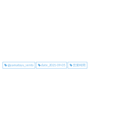
@yamatoyu_sento
date_2021-09-05
営業時間