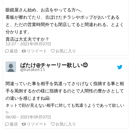
眼鏡屋さん始め、お店をやってる方へ。
看板が擦れてたり、古ぼけたチラシやポップがおいてある
と、ただの営業時間外でも閉店してると間違われる。とよく
分かります。
貴店は大丈夫ですか？
12:37 – 2021年09月07日
返信
リツイート
お気に入り
ばたけ@チャーリー欲しい😊
@batake615
間違っていた事を相手を気遣ってさりげなく指摘する事と相
手を罵倒するかの様に指摘するのとで人間性の豊かさとして
の違いを感じますね🤗
ネットで顔が見えない相手に対しても気遣うようであって欲しい
✨
06:00 – 2021年09月07日
返信
リツイート
お気に入り