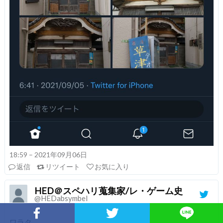
18:59 – 2021年09月06日
返信
リツイート
お気に入り
HED＠スペハリ蒐集家/レ・ゲーム史
@HEDabsymbel
Facebookでシェア
Twitterでシェア
ワラタ