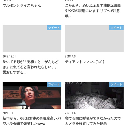
2021.6.2
2020.1.5
ブルボンとライスちゃん
こたぬき、めいふぁみで浦島坂田船
やXYZの現場にいます リプへ #注意
喚…
ツイート
ツイート
2018.12.31
2018.7.9
泣いてる顔が「男梅」と「がんもど
ティアマトママン…( ˘ω˘ )
き」に似てると言われたらしい。。
愛おしすぎる…
ツイート
ツイート
2021.1.1
2021.4.6
新年から、Gackt無惨の再現度高い パ
寝てる間に呼吸ができなかったので
ワハラ会議で爆笑したwww
カメラを設置してみた結果