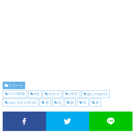
ツイート
#プロ野球
#笑
20キロ
2年目
@n_shogo23
date_2021-09-06
眉
頬
額
顎
鼻
Facebookでシェア
Twitterでシェア