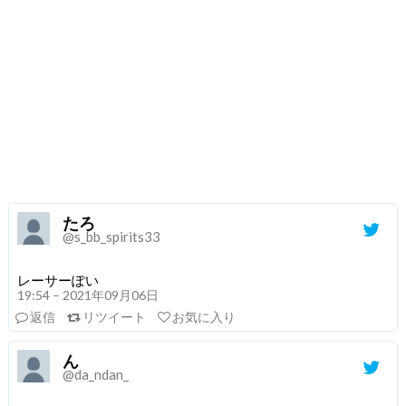
たろ
@s_bb_spirits33
レーサーぽい
19:54 – 2021年09月06日
返信
リツイート
お気に入り
ん
@da_ndan_