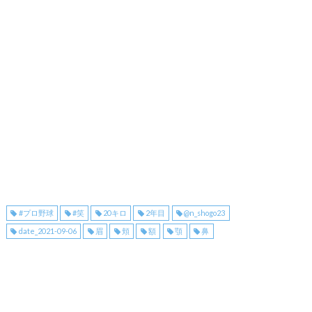
#プロ野球
#笑
20キロ
2年目
@n_shogo23
date_2021-09-06
眉
頬
額
顎
鼻