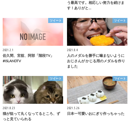
う最高です。相応しい努力を続けま
す！ありがと…
ツイート
ツイート
2021.2.1
2021.8.4
佐久間、宮舘、阿部「階段TV」
人のメダルを勝手に噛まないように
#ISLANDTV
おじさんが かじる用のメダルを作り
ました
ツイート
ツイート
2021.8.23
2021.5.26
猫が狙って丸くなってるところ、ず
日本一可愛いおにぎり作っちゃった
っと見ていられる