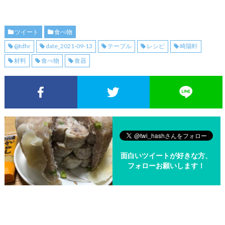
ツイート
食べ物
@tdhr
date_2021-09-13
テーブル
レシピ
崎陽軒
材料
食べ物
食器
Facebookでシェア
Twitterでシェア
面白いツイートが好きな方、
フォローお願いします！