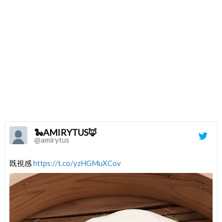
🐍AMIRYTUS🦊
@amirytus
既視感
https://t.co/yzHGMuXCov