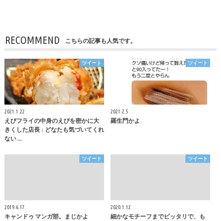
RECOMMEND
こちらの記事も人気です。
ツイート
ツイート
2021.1.22
2021.2.5
えびフライの中身のえびを密かに大
羅生門かよ
きくした店長 ↓ どなたも気づいてくれ
ない …
ツイート
ツイート
2019.6.17
2020.1.12
キャンドゥ マンガ部。まじかよ
細かなモチーフまでピッタリで、も