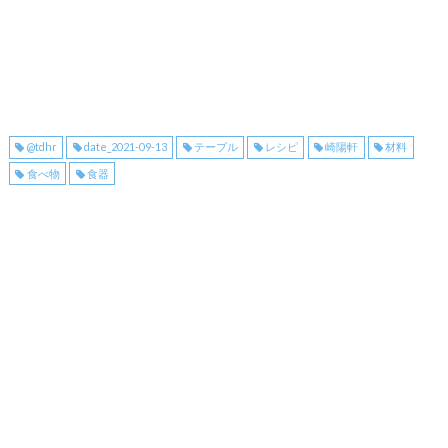
@tdhr
date_2021-09-13
テーブル
レシピ
崎陽軒
材料
食べ物
食器