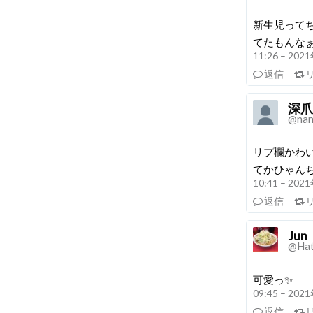
新生児って
てたもんなぁ
11:26 – 20
返信
深爪n
@nan
リプ欄かわい
てかひゃん
10:41 – 20
返信
Jun
@Hat
可愛っ✨
09:45 – 20
返信