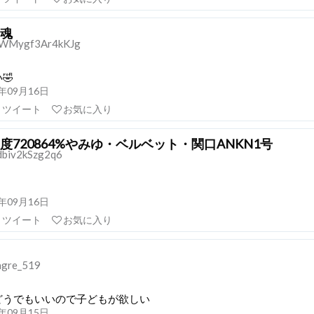
魂
WMygf3Ar4kKJg
🤣
21年09月16日
リツイート
お気に入り
度720864%やみゆ・ベルベット・関口ANKN1号
dbiv2kSzg2q6
21年09月16日
リツイート
お気に入り
gre_519
どうでもいいので子どもが欲しい
21年09月15日