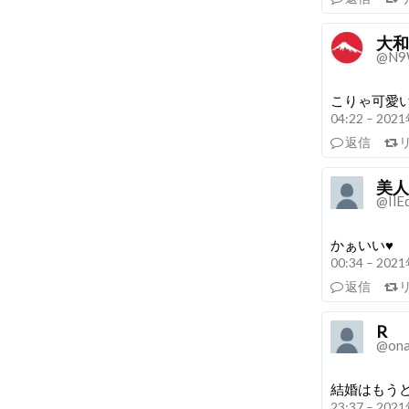
大和
@N9
こりゃ可愛い
04:22 – 20
返信
美人
@IlE
かぁいい♥
00:34 – 20
返信
R
@ona
結婚はもう
23:37 – 20