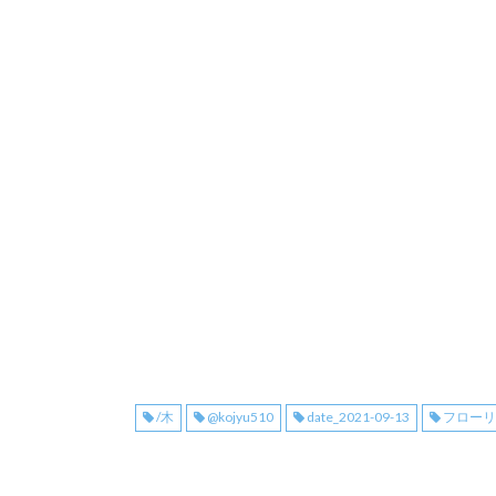
/木
@kojyu510
date_2021-09-13
フロー