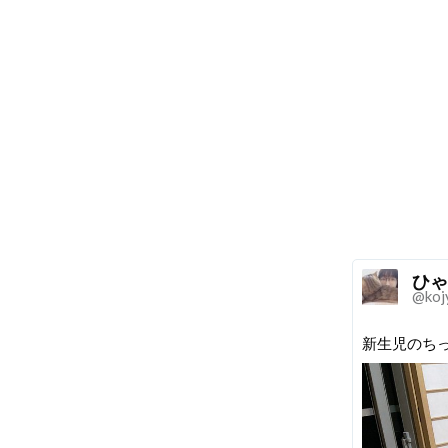
ひゃ
@koj
新生児のちっ