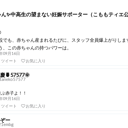
ゃん✨中高生の望まない妊娠サポーター（こももティエ
e

設でも、赤ちゃん産まれるたびに、スタッフ全員爆上がりします
う、この赤ちゃんの持つパワーは。
21年09月16日
リツイート
お気に入り
🍍57577🌞
taneko57577
並ぶ赤子よ！！
21年09月16日
リツイート
お気に入り
ぞー
21embg