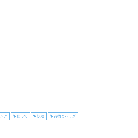
リング
使って
快適
荷物とバッグ