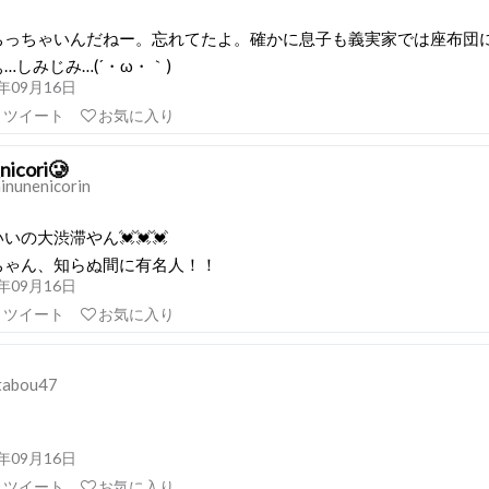
ちっちゃいんだねー。忘れてたよ。確かに息子も義実家では座布団
…しみじみ…(´・ω・｀)
21年09月16日
リツイート
お気に入り
icori🥲
inunenicorin
いの大渋滞やん💓💓💓
ちゃん、知らぬ間に有名人！！
21年09月16日
リツイート
お気に入り
abou47
21年09月16日
リツイート
お気に入り