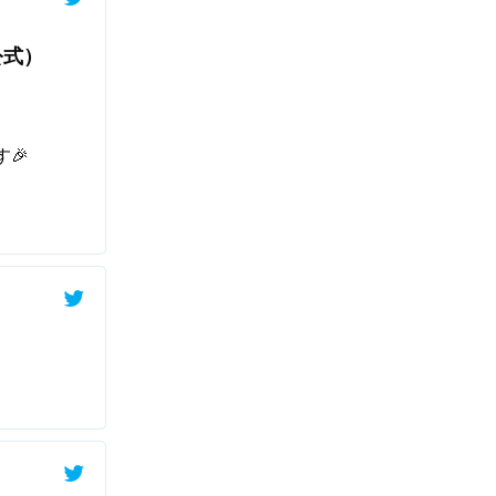
公式）
🎉