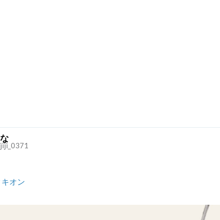
な
jiji_0371
タキオン