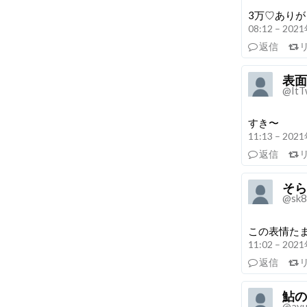
3万♡ありが
08:12 – 20
返信
表面
@ItT
すき〜
11:13 – 20
返信
そら
@sk8
この表情た
11:02 – 20
返信
鮎の
@ayu