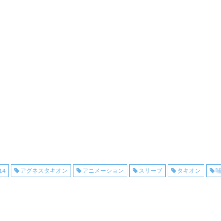
14
アグネスタキオン
アニメーション
スリーブ
タキオン