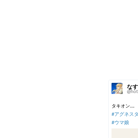
なす
@hot
タキオン….
#アグネス
#ウマ娘