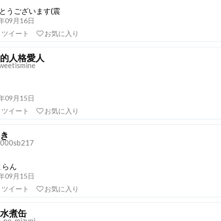
とうございます(震
21年09月16日
リツイート
お気に入り
的人格愛人
weetismine
21年09月15日
リツイート
お気に入り
き
000sb217
まらん
21年09月15日
リツイート
お気に入り
水煮缶
_no_mizuni