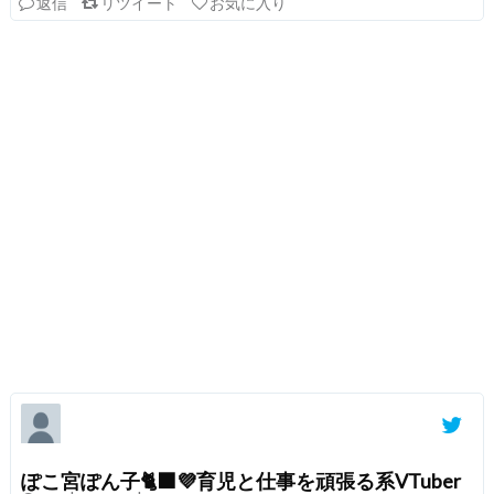
返信
リツイート
お気に入り
ぽこ宮ぽん子🐈‍⬛💜育児と仕事を頑張る系VTuber