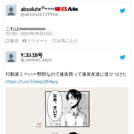
absolute¹¹⁹⁹⁶⁶
⛺
🏍
@absolute119966
これはwwwwwwww
22:30 – 2021年09月15日
返信
リツイート
お気に入り
ﾔﾆｶｽ18号
@_meimei_dayo
行動派ミーハー野郎なので速攻買って速攻友達に送りつけた
https://t.co/5GmqL8Mqcq