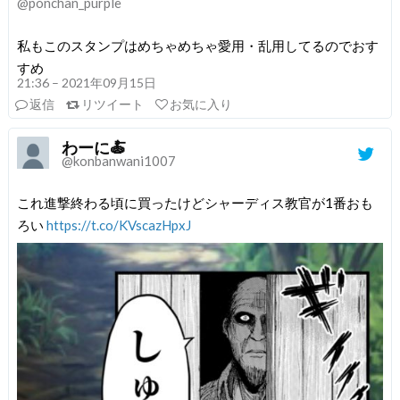
@ponchan_purple
私もこのスタンプはめちゃめちゃ愛用・乱用してるのでおす
すめ
21:36 – 2021年09月15日
返信
リツイート
お気に入り
わーに🍝
@konbanwani1007
これ進撃終わる頃に買ったけどシャーディス教官が1番おも
ろい
https://t.co/KVscazHpxJ