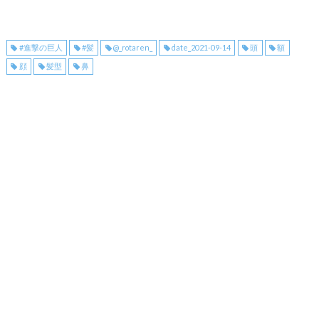
#進撃の巨人
#髪
@_rotaren_
date_2021-09-14
頭
額
顔
髪型
鼻