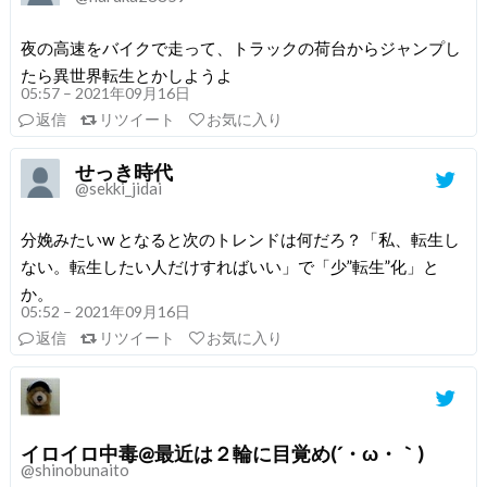
夜の高速をバイクで走って、トラックの荷台からジャンプし
たら異世界転生とかしようよ
05:57 – 2021年09月16日
返信
リツイート
お気に入り
せっき時代
@sekki_jidai
分娩みたいw となると次のトレンドは何だろ？「私、転生し
ない。転生したい人だけすればいい」で「少”転生”化」と
か。
05:52 – 2021年09月16日
返信
リツイート
お気に入り
イロイロ中毒@最近は２輪に目覚め(´・ω・｀)
@shinobunaito