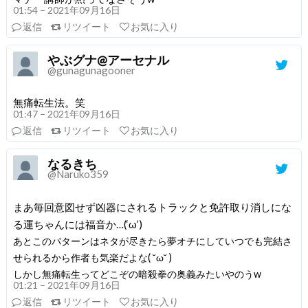
01:54 – 2021年09月16日
返信
リツイート
お気に入り
やぶグナ@アーセナル
@gunagunagooner
無痛転生法。笑
01:47 – 2021年09月16日
返信
リツイート
お気に入り
なるきち
@Naruko359
まあ毎回意図せず凶器にされるトラックと免許取り消しにな
る運ちゃんには福音か…(‘ω’)
あとこのパターンはネタが尽きたら夢オチにしていつでも完結さ
せられるから作者も気楽だよな( ˘ω˘ )
しかし無痛転生ってどこぞの暗殺拳の奥義みたいやのうw
01:21 – 2021年09月16日
返信
リツイート
お気に入り