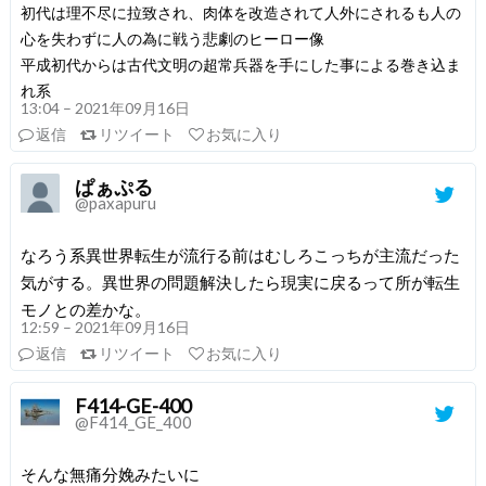
初代は理不尽に拉致され、肉体を改造されて人外にされるも人の
心を失わずに人の為に戦う悲劇のヒーロー像
平成初代からは古代文明の超常兵器を手にした事による巻き込ま
れ系
13:04 – 2021年09月16日
返信
リツイート
お気に入り
ぱぁぷる
@paxapuru
なろう系異世界転生が流行る前はむしろこっちが主流だった
気がする。異世界の問題解決したら現実に戻るって所が転生
モノとの差かな。
12:59 – 2021年09月16日
返信
リツイート
お気に入り
F414-GE-400
@F414_GE_400
そんな無痛分娩みたいに