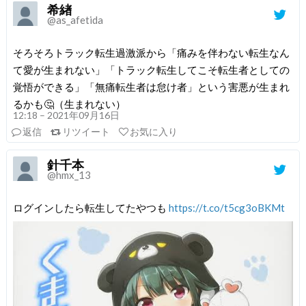
希緖
@as_afetida
そろそろトラック転生過激派から「痛みを伴わない転生なん
て愛が生まれない」「トラック転生してこそ転生者としての
覚悟ができる」「無痛転生者は怠け者」という害悪が生まれ
るかも🤔（生まれない）
12:18 – 2021年09月16日
返信
リツイート
お気に入り
針千本
@hmx_13
ログインしたら転生してたやつも
https://t.co/t5cg3oBKMt