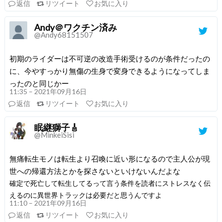
返信
リツイート
お気に入り
Andy＠ワクチン済み
@Andy68151507
初期のライダーは不可逆の改造手術受けるのが条件だったの
に、今やすっかり無傷の生身で変身できるようになってしま
ったのと同じかー
11:35 – 2021年09月16日
返信
リツイート
お気に入り
眠継獅子🎸
@MinkeiSisi
無痛転生モノは転生より召喚に近い形になるので主人公が現
世への帰還方法とかを探さないといけないんだよな
確定で死亡して転生してるって言う条件を読者にストレスなく伝
えるのに異世界トラックは必要だと思うんですよ
11:10 – 2021年09月16日
返信
リツイート
お気に入り