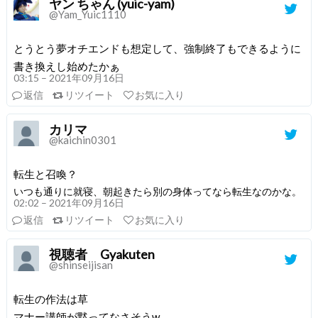
ヤン ちゃん (yuic-yam)
@Yam_Yuic1110
とうとう夢オチエンドも想定して、強制終了もできるように
書き換えし始めたかぁ
03:15 – 2021年09月16日
返信
リツイート
お気に入り
カリマ
@kaichin0301
転生と召喚？
いつも通りに就寝、朝起きたら別の身体ってなら転生なのかな。
02:02 – 2021年09月16日
返信
リツイート
お気に入り
視聴者 Gyakuten
@shinseijisan
転生の作法は草
マナー講師が黙ってなさそうw