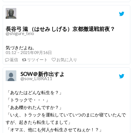
長谷弓 滋 （はせみ しげる）京都撤退戦前夜？
@shigure_teio
気づきだよね。
01:12 – 2021年09月16日
返信
リツイート
お気に入り
SOW＠新作出すよ
@sow_LIBRA11
「あなたはどんな転生を？」
「トラックで・・・」
「ああ轢かれたんですか？」
「いえ、トラックを運転していていつのまにか寝ていたんで
すが、起きたら転生してまして」
「オマエ、他にも何人か転生させてねぇか！？」