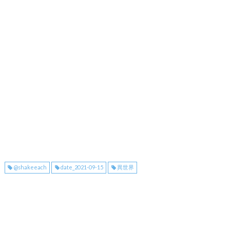
@shakeeach
date_2021-09-15
異世界