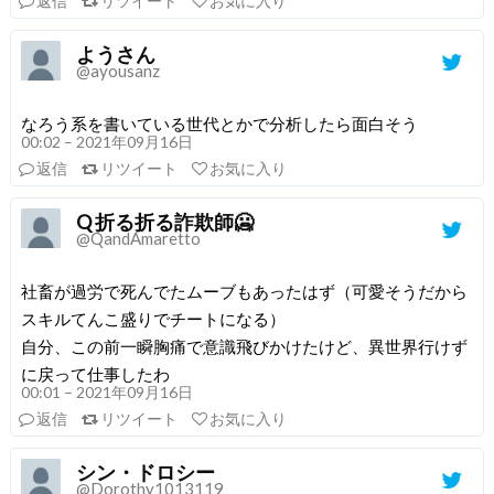
返信
リツイート
お気に入り
ようさん
@ayousanz
なろう系を書いている世代とかで分析したら面白そう
00:02 – 2021年09月16日
返信
リツイート
お気に入り
Q 折る折る詐欺師🥶
@QandAmaretto
社畜が過労で死んでたムーブもあったはず（可愛そうだから
スキルてんこ盛りでチートになる）
自分、この前一瞬胸痛で意識飛びかけたけど、異世界行けず
に戻って仕事したわ
00:01 – 2021年09月16日
返信
リツイート
お気に入り
シン・ドロシー
@Dorothy1013119