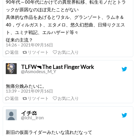
90年代～00年代にかけての異世界転移、転生モノだとトラ
ックが原因なのほぼ見たことがない
具体的な作品をあげるとワタル、グランゾート、ラムネ＆
40，ヴィルガスト、エタメロ、悠久幻想曲、日帰りクエス
ト、ユミナ戦記、エルハザード等々
従来の主流？
14:26 – 2021年09月16日
返信
リツイート
お気に入り
TLFW🔫The Last Finger Work
@Asmodeus_M_Y
無痛分娩みたいに。
13:39 – 2021年09月16日
返信
リツイート
お気に入り
イチ⚖
@ichi__iron
新旧の仮面ライダーみたいな流れだなって