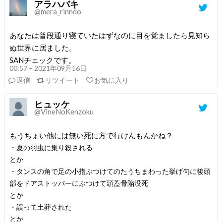
アラハバキ
@mera_rinndo
あなたは普段通り寝ていたはずなのに目を覚ましたら見知ら
ぬ世界に居ました。
SANチェックです。
00:57 – 2021年09月16日
返信
リツイート
お気に入り
ヒュッケ
@VineNoKenzoku
もうちょい他には無い死に方で行けんもんかね？
・夏の羽虫に集り殺される
とか
・タンスの角で足の小指ぶつけてのたうちまわった挙げ句に後頭
部をドアストッパーにぶつけて頭蓋骨陥没死
とか
・誤って土葬された
とか