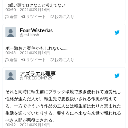
（眠い頭でロクなこと考えてない
00:50 – 2021年09月16日
返信
リツイート
お気に入り
Four Wisterias
@estlshsh
ポー激おこ案件かもしれない……
00:48 – 2021年09月16日
返信
リツイート
お気に入り
アズラエル理事
@FREEDOM729
それと同時に転生前にブラック環境で扱き使われて過労死し
性格が歪んだ人が、転生先で悪役扱いされる作風が増えて
る。一方でそういう作品の主人公は転生前はわりと恵まれた
生活を送っていたりする。要するに本来なら来世で報われる
べき人間が悪役にされる。
00:42 – 2021年09月16日