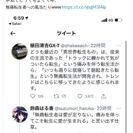
無痛転生者への風当たりwww
https://t.co/yjsgM3IAlp