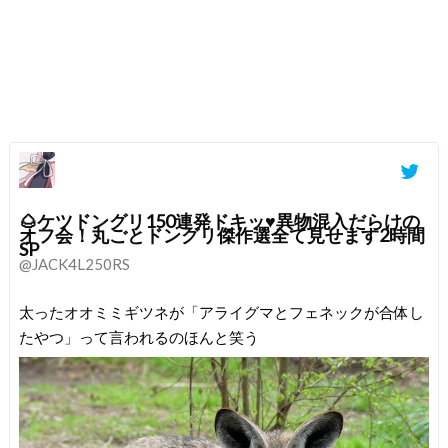
🌰ケツドングリ150連発ドキッ♥異物混入だらけの
オフ会！丸ごとドングリ傑作選全て見せます2時間
SP
@JACK4L250RS
太ったオオミミギツネが「アライグマとフェネックが合体し
たやつ」って言われるのほんと笑う