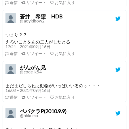
返信
リツイート
お気に入り
蒼井 希望 HDB
@aoykibow2
つまり？？
えろいことをあの二人がしたとる
17:24 – 2021年09月16日
返信
リツイート
お気に入り
がんがん兄
@code_k54
まだまだしらねぇ動物がいっぱいいるのぅ・・・
16:03 – 2021年09月16日
返信
リツイート
お気に入り
ペパクラP(2010.9.9)
@hbkuma