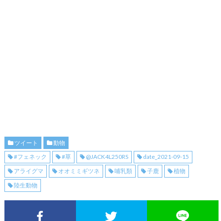
ツイート
動物
#フェネック
#草
@JACK4L250RS
date_2021-09-15
アライグマ
オオミミギツネ
哺乳類
子鹿
植物
陸生動物
Facebookでシェア
Twitterでシェア