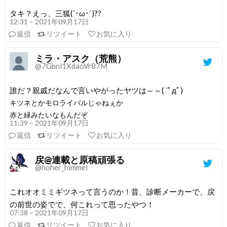
タキ？えっ、三狐(´･ω･`)??
12:31 – 2021年09月17日
返信
リツイート
お気に入り
ミラ・アスク（荒熊）
@7Gbnl1XdaoVr87M
誰だ？親戚だなんで言いやがったヤツは～～( ´ﾟдﾟ)
キツネとかモロライバルじゃねぇか
赤と緑みたいなもんだぞ
11:39 – 2021年09月17日
返信
リツイート
お気に入り
戻@連載と原稿頑張る
@hoher_himmel
これオオミミギツネって言うのか！昔、診断メーカーで、戻
の前世の姿でで、何これって思ったやつ！
07:38 – 2021年09月17日
返信
リツイート
お気に入り