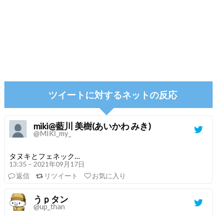
ツイートに対するネットの反応
miki@藍川 美樹(あいかわ みき)
@MIKI_my_
タヌキとフェネック…
13:35 – 2021年09月17日
返信
リツイート
お気に入り
うｐタン
@up_than