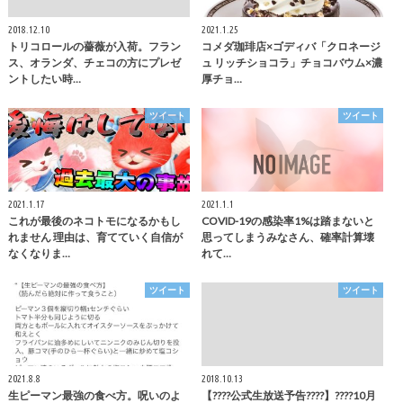
2018.12.10
2021.1.25
トリコロールの薔薇が入荷。フラン
コメダ珈琲店×ゴディバ「クロネージ
ス、オランダ、チェコの方にプレゼ
ュ リッチショコラ」チョコバウム×濃
ントしたい時…
厚チョ…
ツイート
ツイート
2021.1.17
2021.1.1
これが最後のネコトモになるかもし
COVID-19の感染率1%は踏まないと
れません 理由は、育てていく自信が
思ってしまうみなさん、確率計算壊
なくなりま…
れて…
ツイート
ツイート
2021.8.8
2018.10.13
生ピーマン最強の食べ方。呪いのよ
【????公式生放送予告????】????10月