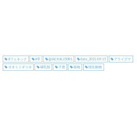
#フェネック
#草
@JACK4L250RS
date_2021-09-15
アライグマ
オオミミギツネ
哺乳類
子鹿
植物
陸生動物