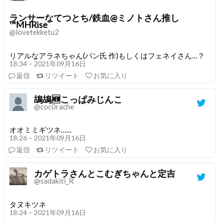
ランサーなてつとち/鉄血@ミノトさん推し
™MHRise
@lovetekketu2
リアルなアラネちゃん(パン氏 作)もしくはフェネイさん…？
18:34 – 2021年09月16日
返信
リツイート
お気に入り
鴣鴣🆕こっぱみじんこ
@coc0rache
オオミミギツネ……
18:26 – 2021年09月16日
返信
リツイート
お気に入り
カゲトラさんとこむぎちゃんと定吉
@sadakiti_R
タヌキツネ
18:24 – 2021年09月16日