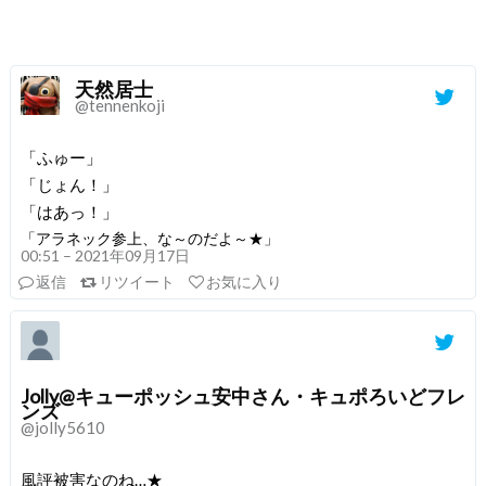
天然居士
@tennenkoji
「ふゅー」
「じょん！」
「はあっ！」
「アラネック参上、な～のだよ～★」
00:51 – 2021年09月17日
返信
リツイート
お気に入り
Jolly@キューポッシュ安中さん・キュポろいどフレ
ンズ
@jolly5610
風評被害なのね…★