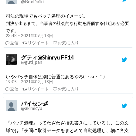
@BoxDaiki
司法の現場でもバッチ処理のイメージ。
判決が出るまで、当事者の社会的な行動を評価する仕組みが必要
です。
23:48 – 2021年09月18日
返信
リツイート
お気に入り
グティ@Shinryu FF14
@guti_pan
いやバッチ自体は別に普通にあるやろ(´・ω・｀)
19:05 – 2021年09月18日
返信
リツイート
お気に入り
パイセン👶
@akimicyu
『バッチ処理』ってわざわざ括弧書きにしているし、この文
脈では「夜間に取引データをまとめて自動処理し、朝に各支