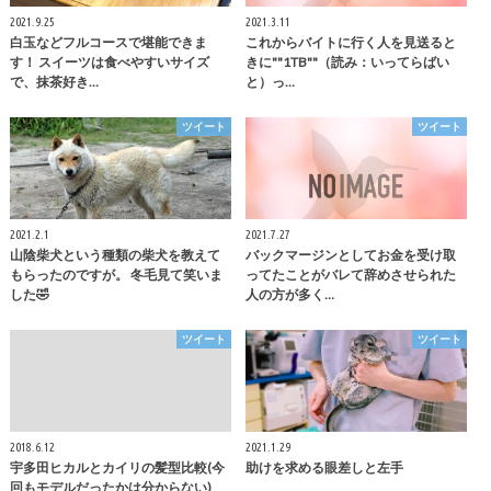
2021.9.25
2021.3.11
白玉などフルコースで堪能できま
これからバイトに行く人を見送ると
す！ スイーツは食べやすいサイズ
きに""1TB""（読み：いってらばい
で、抹茶好き…
と）っ…
ツイート
ツイート
2021.2.1
2021.7.27
山陰柴犬という種類の柴犬を教えて
バックマージンとしてお金を受け取
もらったのですが。 冬毛見て笑いま
ってたことがバレて辞めさせられた
した🤣
人の方が多く…
ツイート
ツイート
2018.6.12
2021.1.29
宇多田ヒカルとカイリの髪型比較(今
助けを求める眼差しと左手
回もモデルだったかは分からない)