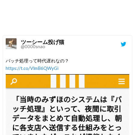
ツーシーム投げ猫
@0000snao
バッチ処理って時代遅れなの？
https://t.co/VlmB6QWyGi