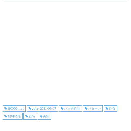
@0000snao
date_2021-09-17
バッチ処理
パターン
作る
材料特性
番号
美術