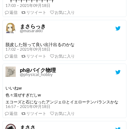
￣Y^Y^Y^Y^Y^Y^Y^Y^Y￣
17:03 – 2021年09月18日
返信
リツイート
お気に入り
まさらっき
@masarakki
脱皮した殻って良い出汁出るのかな
17:02 – 2021年09月18日
返信
リツイート
お気に入り
ph@バイク物理
@physical_hobby
いいねw
色々混ぜすぎだしw
エコーズと石になったアンジェロとイエローテンパランスかな
16:57 – 2021年09月18日
返信
リツイート
お気に入り
まささ