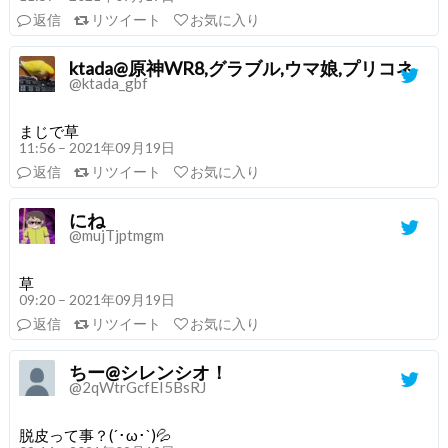
返信
リツイート
お気に入り
ktada@原神WR8,グラブル,ウマ娘,プリコネ
@ktada_gbf
まじで草
11:56 – 2021年09月19日
返信
リツイート
お気に入り
にね
@mujTjptmgm
草
09:20 – 2021年09月19日
返信
リツイート
お気に入り
ちー@シレンシオ！
@2qWtrGcfEI5BsRJ
脱皮って事？(´･ω･`)💦