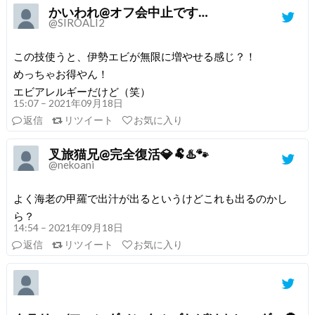
かいわれ@オフ会中止です…
@SIROALI2
この技使うと、伊勢エビが無限に増やせる感じ？！
めっちゃお得やん！
エビアレルギーだけど（笑）
15:07 – 2021年09月18日
返信
リツイート
お気に入り
叉旅猫兄@完全復活💎🐏♨️🐾
@nekoani
よく海老の甲羅で出汁が出るというけどこれも出るのかし
ら？
14:54 – 2021年09月18日
返信
リツイート
お気に入り