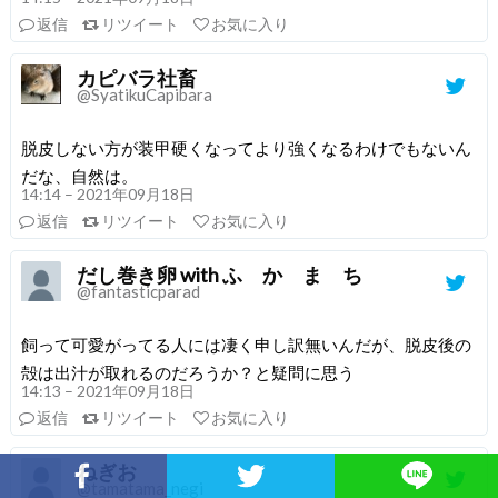
返信
リツイート
お気に入り
カピバラ社畜
@SyatikuCapibara
脱皮しない方が装甲硬くなってより強くなるわけでもないん
だな、自然は。
14:14 – 2021年09月18日
返信
リツイート
お気に入り
だし巻き卵 with ふ か ま ち
@fantasticparad
飼って可愛がってる人には凄く申し訳無いんだが、脱皮後の
殻は出汁が取れるのだろうか？と疑問に思う
14:13 – 2021年09月18日
返信
リツイート
お気に入り
ねぎお
@tamatama_negi
Facebookでシェア
Twitterでシェア