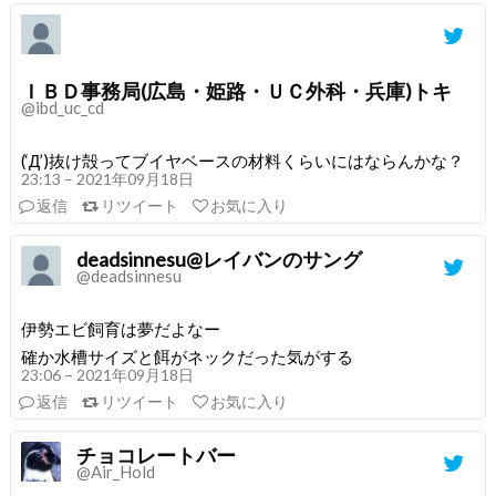
ＩＢＤ事務局(広島・姫路・ＵＣ外科・兵庫)トキ
@ibd_uc_cd
(‘Д’)抜け殻ってブイヤベースの材料くらいにはならんかな？
23:13 – 2021年09月18日
返信
リツイート
お気に入り
deadsinnesu@レイバンのサング
@deadsinnesu
伊勢エビ飼育は夢だよなー
確か水槽サイズと餌がネックだった気がする
23:06 – 2021年09月18日
返信
リツイート
お気に入り
チョコレートバー
@Air_Hold