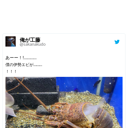
俺が工藤
@sakanakudo
あーー！!…………
僕の伊勢エビが………
！！！