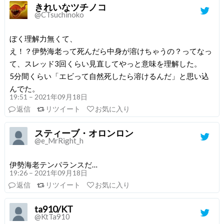
きれいなツチノコ
@CTsuchinoko
ぼく理解力無くて、
え！？伊勢海老って死んだら中身が溶けちゃうの？ってなっ
て、スレッド3回くらい見直してやっと意味を理解した。
5分間くらい「エビって自然死したら溶けるんだ」と思い込
んでた。
19:51 – 2021年09月18日
返信
リツイート
お気に入り
スティーブ・オロンロン
@e_MrRight_h
伊勢海老テンパランスだ…
19:26 – 2021年09月18日
返信
リツイート
お気に入り
ta910/KT
@KtTa910