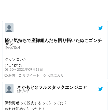
軽い気持ちで座禅組んだら悟り拓いたぬこゴンチ
ャン
@vp70c4
クッソ吹いた
( ^ω^)ﾌﾞﾌｫ
08:20 – 2021年09月19日
返信
リツイート
お気に入り
さかもと@フルスタックエンジニア
@t_skjp
伊勢海老って脱皮するって知ってた？
おれは初めて知ったよ！！