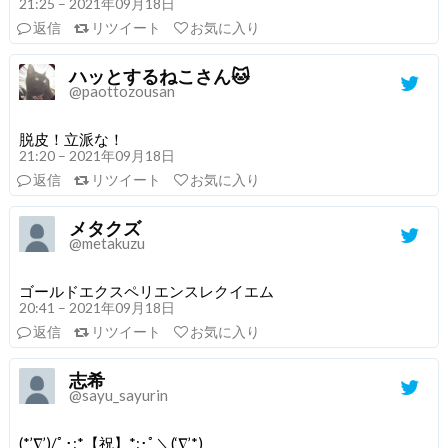
21:25 – 2021年09月18日
返信
リツイート
お気に入り
ハッとするねこさん🐱
@paottozousan
脱皮！立派な！
21:20 – 2021年09月18日
返信
リツイート
お気に入り
メタクズ
@metakuzu
ゴールドエクスペリエンスレクイエム
20:41 – 2021年09月18日
返信
リツイート
お気に入り
志希
@sayu_sayurin
(*’∇’)/ﾟ･:*【祝】*:･ﾟ＼(‘∇’*)