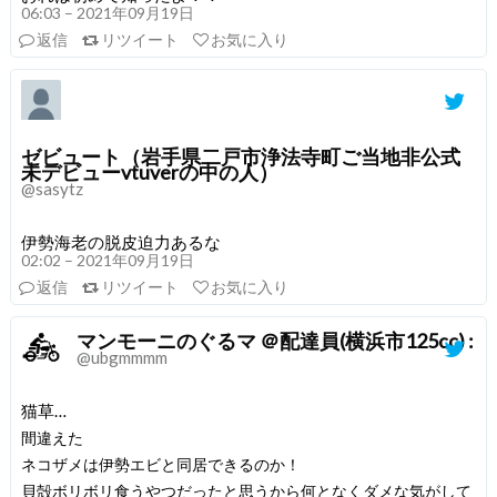
06:03 – 2021年09月19日
返信
リツイート
お気に入り
ゼビュート（岩手県二戸市浄法寺町ご当地非公式
未デビューvtuverの中の人）
@sasytz
伊勢海老の脱皮迫力あるな
02:02 – 2021年09月19日
返信
リツイート
お気に入り
マンモーニのぐるマ ＠配達員(横浜市125cc) :
@ubgmmmm
猫草…
間違えた
ネコザメは伊勢エビと同居できるのか！
貝殻ボリボリ食うやつだったと思うから何となくダメな気がして