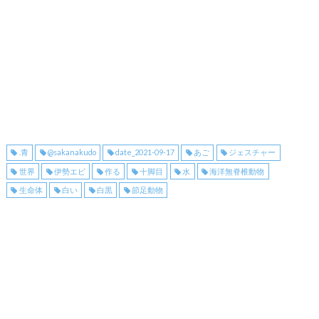
.青
@sakanakudo
date_2021-09-17
あご
ジェスチャー
世界
伊勢エビ
作る
十脚目
水
海洋無脊椎動物
生命体
白い
白黒
節足動物