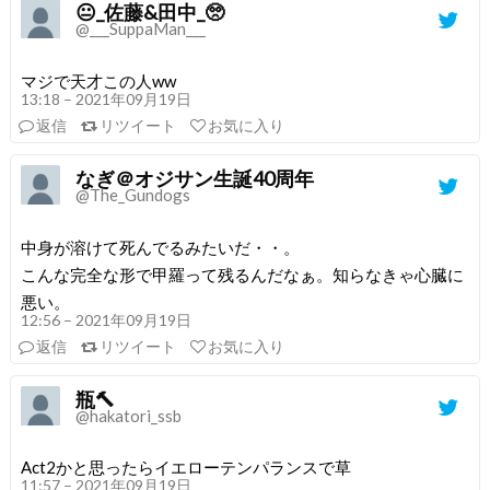
😐_佐藤&田中_🥺
@___SuppaMan___
マジで天才この人ww
13:18 – 2021年09月19日
返信
リツイート
お気に入り
なぎ＠オジサン生誕40周年
@The_Gundogs
中身が溶けて死んでるみたいだ・・。
こんな完全な形で甲羅って残るんだなぁ。知らなきゃ心臓に
悪い。
12:56 – 2021年09月19日
返信
リツイート
お気に入り
瓶🔨
@hakatori_ssb
Act2かと思ったらイエローテンパランスで草
11:57 – 2021年09月19日