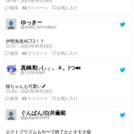
16:14 – 2021年09月18日
返信
リツイート
お気に入り
ゆっきー
@yukki_terrydayo
伊勢海老ACT2！？
15:57 – 2021年09月18日
返信
リツイート
お気に入り
真嶋 勲┌(┌┌ 。Ａ。)つ🍛
@TiroriIsao
猫ちゃんも可愛い💕
15:50 – 2021年09月18日
返信
リツイート
お気に入り
ぐんぱん/白井薫範
@gunpan2009
エクトプラズムもや〜で終了かとオモタ😆