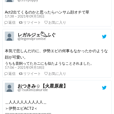
Act2出てくるのかと思ったらハンサム顔オチで草
17:38 – 2021年09月18日
返信
リツイート
お気に入り
レガルジェ𓆡ふぐ
@legendpromise
本気で悲しんだのに、伊勢エビの何事もなかったかのような
顔が可愛い。
うちも昔飼ってたカニにも似たようなことされました。
17:06 – 2021年09月18日
返信
リツイート
お気に入り
おつきみ☺︎【火星原産】
@Tsukimizakuride
＿人人人人人人人人人＿
＞伊勢エビACT2＜