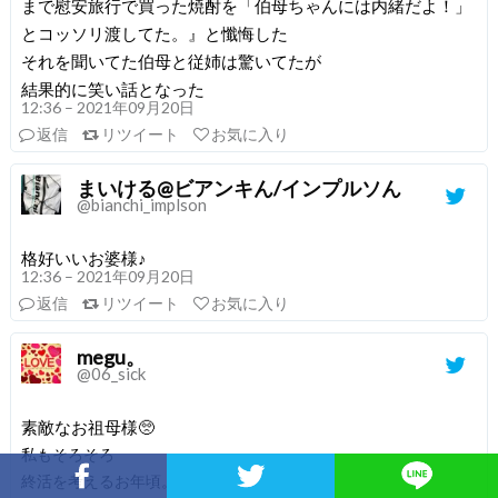
まで慰安旅行で買った焼酎を「伯母ちゃんには内緒だよ！」
とコッソリ渡してた。』と懺悔した
それを聞いてた伯母と従姉は驚いてたが
結果的に笑い話となった
12:36 – 2021年09月20日
返信
リツイート
お気に入り
まいける@ビアンキん/インプルソん
@bianchi_implson
格好いいお婆様♪
12:36 – 2021年09月20日
返信
リツイート
お気に入り
megu。
@06_sick
素敵なお祖母様🥺
私もそろそろ
終活を考えるお年頃。
Facebookでシェア
Twitterでシェア