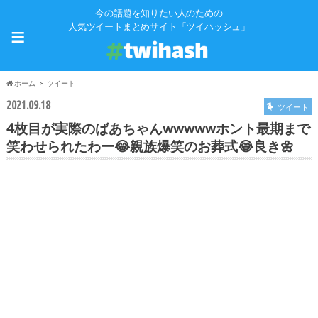
今の話題を知りたい人のための
≡
人気ツイートまとめサイト「ツイハッシュ」
ホーム
ツイート
2021.09.18
ツイート
4枚目が実際のばあちゃんwwwwwホント最期まで
笑わせられたわー😂親族爆笑のお葬式😂良き🌼