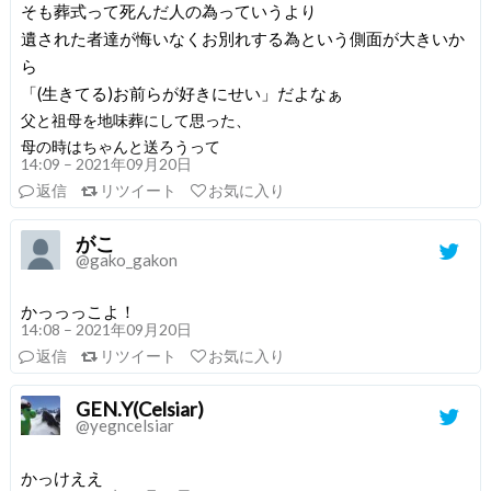
そも葬式って死んだ人の為っていうより
遺された者達が悔いなくお別れする為という側面が大きいか
ら
「(生きてる)お前らが好きにせい」だよなぁ
父と祖母を地味葬にして思った、
母の時はちゃんと送ろうって
14:09 – 2021年09月20日
返信
リツイート
お気に入り
がこ
@gako_gakon
かっっっこよ！
14:08 – 2021年09月20日
返信
リツイート
お気に入り
GEN.Y(Celsiar)
@yegncelsiar
かっけええ