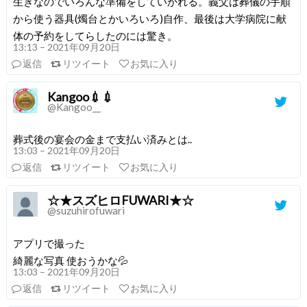
生きなのでいろんな準備をしていかれる。義父は葬儀の手順
から使う器具(燭台とかいろいろ)自作、最後は大学病院に献
体の予約をしてらしたのには驚き。
13:13 – 2021年09月20日
返信
リツイート
お気に入り
Kangoo💉💉
@Kangoo__
葬式後の宴会の金まで支払い済みとは..
13:03 – 2021年09月20日
返信
リツイート
お気に入り
☆★スズヒロFUWARI★☆
@suzuhirofuwari
アプリで撮った
綺麗な写真 使おうかな💦
13:03 – 2021年09月20日
返信
リツイート
お気に入り