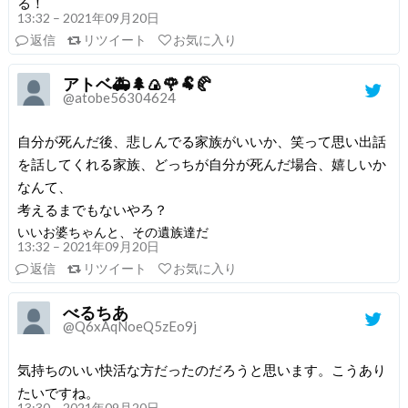
る！
13:32 – 2021年09月20日
返信
リツイート
お気に入り
アトベ🚑🌲🍙🌹🐏🥐
@atobe56304624
自分が死んだ後、悲しんでる家族がいいか、笑って思い出話
を話してくれる家族、どっちが自分が死んだ場合、嬉しいか
なんて、
考えるまでもないやろ？
いいお婆ちゃんと、その遺族達だ
13:32 – 2021年09月20日
返信
リツイート
お気に入り
べるちあ
@Q6xAqNoeQ5zEo9j
気持ちのいい快活な方だったのだろうと思います。こうあり
たいですね。
13:30 – 2021年09月20日