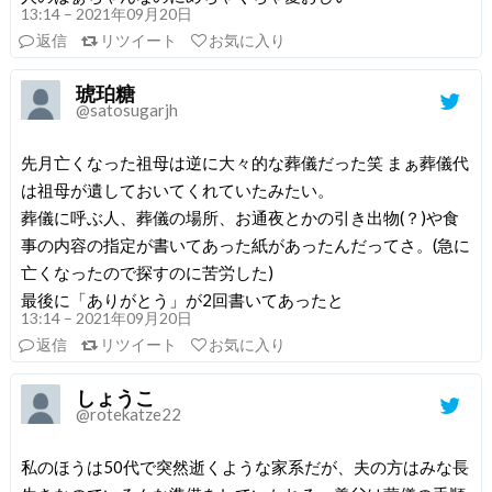
13:14 – 2021年09月20日
返信
リツイート
お気に入り
琥珀糖
@satosugarjh
先月亡くなった祖母は逆に大々的な葬儀だった笑 まぁ葬儀代
は祖母が遺しておいてくれていたみたい。
葬儀に呼ぶ人、葬儀の場所、お通夜とかの引き出物(？)や食
事の内容の指定が書いてあった紙があったんだってさ。(急に
亡くなったので探すのに苦労した)
最後に「ありがとう」が2回書いてあったと
13:14 – 2021年09月20日
返信
リツイート
お気に入り
しょうこ
@rotekatze22
私のほうは50代で突然逝くような家系だが、夫の方はみな長