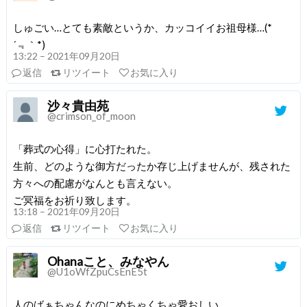
しゅごい…とても素敵というか、カッコイイお祖母様…(*
´﹃｀*)
13:22 – 2021年09月20日
返信
リツイート
お気に入り
沙々貴由苑
@crimson_of_moon
「葬式の心得」に心打たれた。
生前、どのような御方だったか存じ上げませんが、残された
方々への配慮がなんとも言えない。
ご冥福をお祈り致します。
13:18 – 2021年09月20日
返信
リツイート
お気に入り
Ohanaこと、みなやん
@U1oWfZpuCsEnE5t
人のばぁちゃんなのにめちゃくちゃ愛おしい