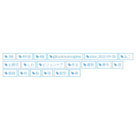
3枚
4年前
4枚
@kiyokiyokingdom
date_2021-09-18
あご
お葬式
しわ
ビジョンケア
作る
書類
番号
眉
眼鏡
頬
額
顎
髪型
鼻