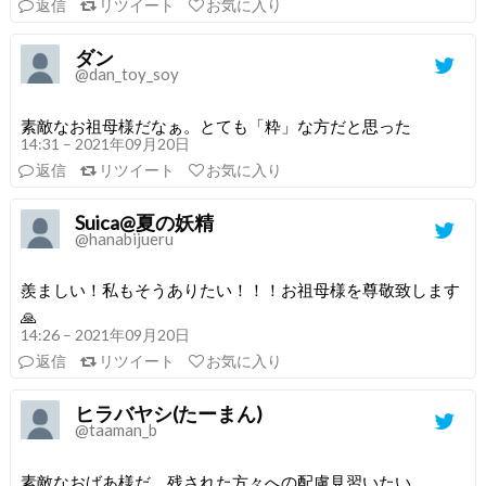
返信
リツイート
お気に入り
ダン
@dan_toy_soy
素敵なお祖母様だなぁ。とても「粋」な方だと思った
14:31 – 2021年09月20日
返信
リツイート
お気に入り
Suica@夏の妖精
@hanabijueru
羨ましい！私もそうありたい！！！お祖母様を尊敬致します
🙏
14:26 – 2021年09月20日
返信
リツイート
お気に入り
ヒラバヤシ(たーまん)
@taaman_b
素敵なおばあ様だ。残された方々への配慮見習いたい。