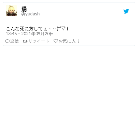
湯
@yudash_
こんな死に方してぇ～～(*’▽’)
13:45 – 2021年09月20日
返信
リツイート
お気に入り