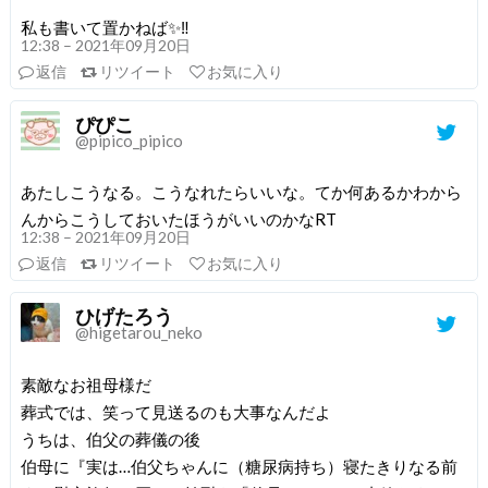
私も書いて置かねば✨‼️
12:38 – 2021年09月20日
返信
リツイート
お気に入り
ぴぴこ
@pipico_pipico
あたしこうなる。こうなれたらいいな。てか何あるかわから
んからこうしておいたほうがいいのかなRT
12:38 – 2021年09月20日
返信
リツイート
お気に入り
ひげたろう
@higetarou_neko
素敵なお祖母様だ
葬式では、笑って見送るのも大事なんだよ
うちは、伯父の葬儀の後
伯母に『実は…伯父ちゃんに（糖尿病持ち）寝たきりなる前