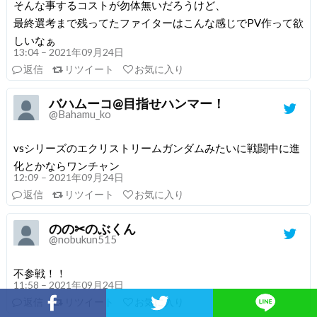
そんな事するコストが勿体無いだろうけど、
最終選考まで残ってたファイターはこんな感じでPV作って欲
しいなぁ
13:04 – 2021年09月24日
返信
リツイート
お気に入り
バハムーコ@目指せハンマー！
@Bahamu_ko
vsシリーズのエクリストリームガンダムみたいに戦闘中に進
化とかならワンチャン
12:09 – 2021年09月24日
返信
リツイート
お気に入り
のの✂︎のぶくん
@nobukun515
不参戦！！
11:58 – 2021年09月24日
返信
リツイート
お気に入り
Facebookでシェア
Twitterでシェア