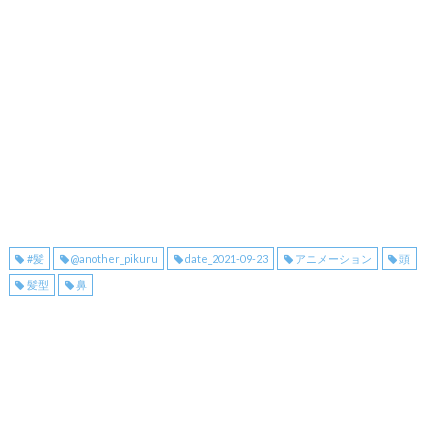
#髪
@another_pikuru
date_2021-09-23
アニメーション
頭
髪型
鼻