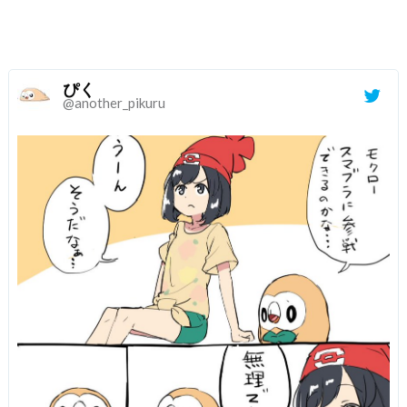
ぴく
@another_pikuru