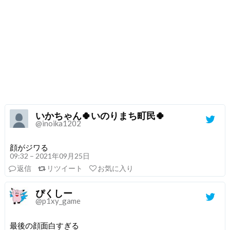
いかちゃん🍀いのりまち町民🍀
@inoika1202
顔がジワる
09:32 – 2021年09月25日
返信
リツイート
お気に入り
ぴくしー
@p1xy_game
最後の顔面白すぎる