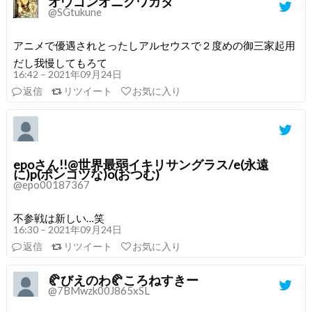
オウゴンオニクワガタ
@SGtukune
アニメで優遇されとったしアルセウスで２度めの御三家起用
だし我慢してもろて
16:42 – 2021年09月24日
返信
リツイート
お気に入り
epoさん!!@世界最弱イキリサングラス/e(永遠
に)p(ポンコツな)o(おつむ)
@epo00187367
不参戦は新しい…笑
16:30 – 2021年09月24日
返信
リツイート
お気に入り
🥐びえのわ🥐ころねすきー
@7BMwzk00J865xSL