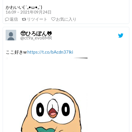
かわいい( ´,,•ω•,,`)
16:09 – 2021年09月24日
返信
リツイート
お気に入り
🥺ひろぽん🐸
@ct9a_evo8MR
ここ好きw
https://t.co/bAcdn37lki