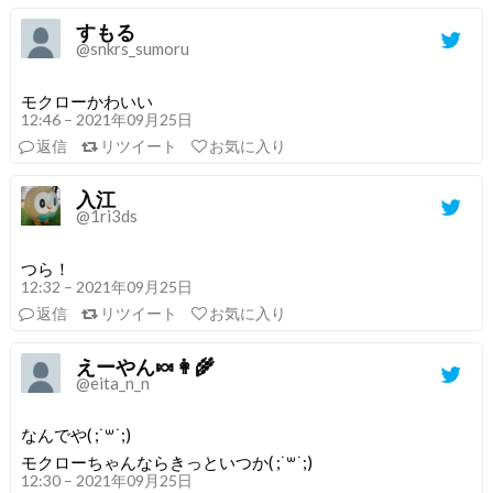
すもる
@snkrs_sumoru
モクローかわいい
12:46 – 2021年09月25日
返信
リツイート
お気に入り
入江
@1ri3ds
つら！
12:32 – 2021年09月25日
返信
リツイート
お気に入り
えーやん🍬👩‍🌾
@eita_n_n
なんでや( ;˙꒳˙;)
モクローちゃんならきっといつか( ;˙꒳˙;)
12:30 – 2021年09月25日