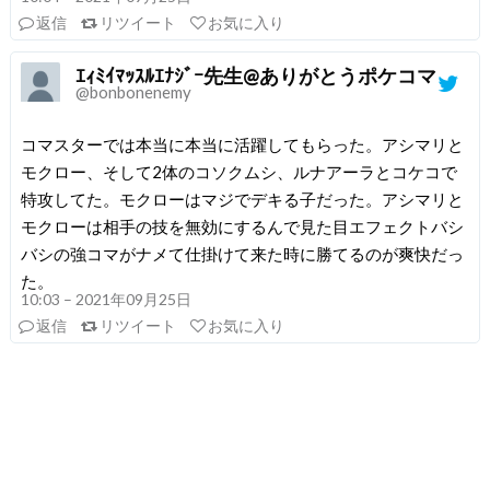
返信
リツイート
お気に入り
ｴｨﾐｲﾏｯｽﾙｴﾅｼﾞｰ先生@ありがとうポケコマ
@bonbonenemy
コマスターでは本当に本当に活躍してもらった。アシマリと
モクロー、そして2体のコソクムシ、ルナアーラとコケコで
特攻してた。モクローはマジでデキる子だった。アシマリと
モクローは相手の技を無効にするんで見た目エフェクトバシ
バシの強コマがナメて仕掛けて来た時に勝てるのが爽快だっ
た。
10:03 – 2021年09月25日
返信
リツイート
お気に入り