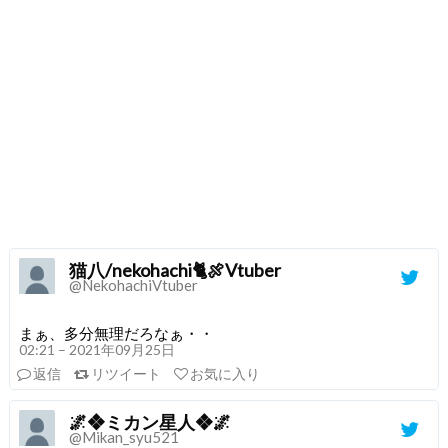
猫八/nekohachi🐈🍖Vtuber
@NekohachiVtuber
まぁ、多分無理だろなぁ・・
02:21 – 2021年09月25日
返信
リツイート
お気に入り
🌌❖ミカン星人❖🌌
@Mikan_syu521