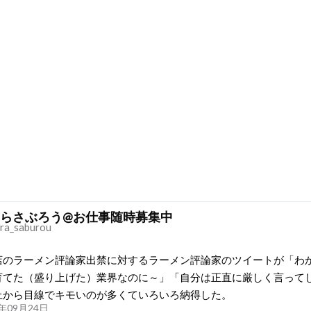
らさぶろう@お仕事随時募集中
ra_saburou
店のラーメン評論家出禁に対するラーメン評論家のツイートが「わ
育てた（盛り上げた）業界なのに～」「自分は正直に厳しく言って
上から目線でキモいのが多くていろいろ納得した。
21年09月24日