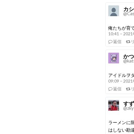
カシ
@Cas
俺たちが育
10:41 – 20
返信
かつ
@kat
アイドルヲ
09:09 – 20
返信
すず
@zky
ラーメンに
はしない勘