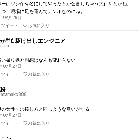
バーはワシが有名にしてやったとか公言しちゃう大御所とかね。
れつ、現場に足を運んでナンボなのにね。
21年09月28日
リツイート
お気に入り
か™💉駆け出しエンジニア
gmrm
高い撮り鉄と思想はなんも変わらない
21年09月27日
リツイート
お気に入り
粉
ratamako888
貞の女性への接し方と同じような臭いがする
21年09月27日
リツイート
お気に入り
こン