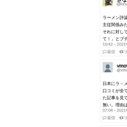
@kin
ラーメン評
主従関係み
それに対し
て！」とブ
10:42 – 20
返信
vmo
@vmo
日本にラ－
口コミが全
た記事を見
無い。理由は
07:04 – 20
返信