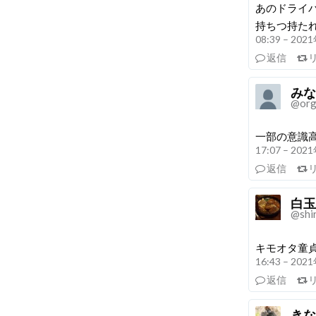
あのドライ
持ちつ持た
08:39 – 20
返信
みな
@or
一部の意識
17:07 – 20
返信
白玉
@shi
キモオタ童
16:43 – 20
返信
きな