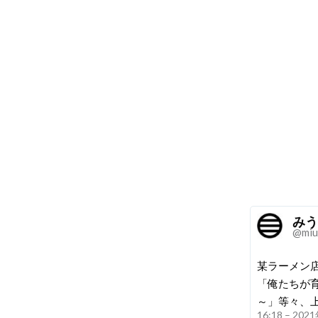
みう
@miu
某ラーメン
「俺たちが
～」等々、
16:18 – 20