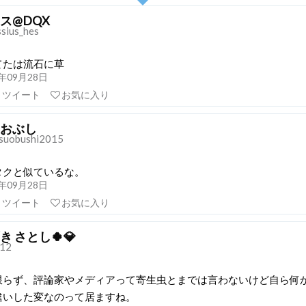
ス@DQX
sius_hes
てたは流石に草
21年09月28日
リツイート
お気に入り
おぶし
suobushi2015
タクと似ているな。
21年09月28日
リツイート
お気に入り
き さとし🍀💎
12
限らず、評論家やメディアって寄生虫とまでは言わないけど自ら何
違いした変なのって居ますね。