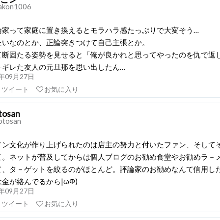
akon1006
論家って家庭に置き換えるとモラハラ感たっぷりで大変そう…
たいなのとか、正論突きつけて自己主張とか。
て断固たる姿勢を見せると「俺が良かれと思ってやったのを仇で返
チギレた友人の元旦那を思い出したん…
21年09月27日
リツイート
お気に入り
tosan
tosan
メン文化が作り上げられたのは店主の努力と付いたファン、そして
て。ネットが普及してからは個人ブログのお勧め食堂やお勧めラ－
て、タ－ゲットを絞るのがほとんど。評論家のお勧めなんて信用し
金が絡んでるから|ωΦ)
21年09月27日
リツイート
お気に入り