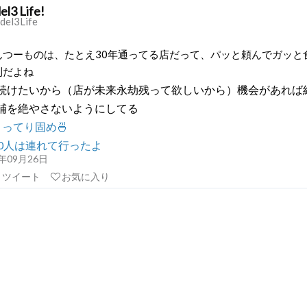
l3 Life!
el3Life
んつーものは、たとえ30年通ってる店だって、パッと頼んでガッと
則だよね
続けたいから（店が未来永劫残って欲しいから）機会があれば
補を絶やさないようにしてる
ってり固め🍜
50人は連れて行ったよ
21年09月26日
リツイート
お気に入り