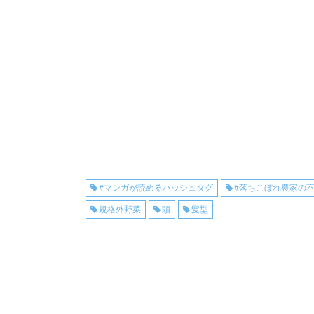
#マンガが読めるハッシュタグ
#落ちこぼれ農家の
規格外野菜
頭
髪型