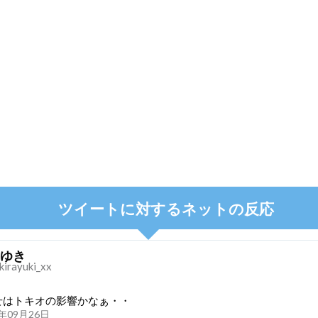
ツイートに対するネットの反応
ゆき
kirayuki_xx
せはトキオの影響かなぁ・・
21年09月26日