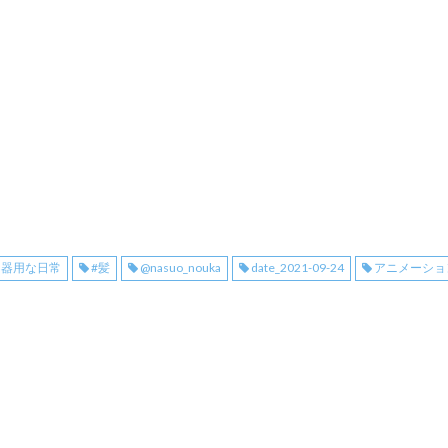
不器用な日常
#髪
@nasuo_nouka
date_2021-09-24
アニメーショ