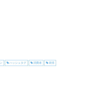
ン
ハッシュタグ
消費者
表情