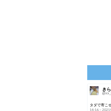
きら
@xx_
タダで寄こ
14:16 – 20