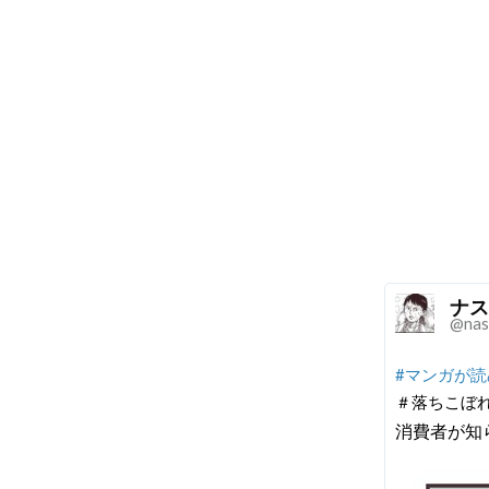
ナス
@nas
#マンガが
＃落ちこぼ
消費者が知