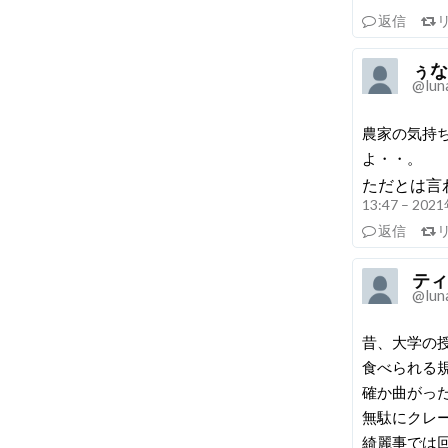
返信
ぅな
@lun
農家の気持
よ・・。
ただとは言
13:47 – 20
返信
ティ
@lun
昔、大学の
食べられる
確か曲がっ
無駄にクレ
綺麗事では