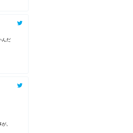
いんだ
事が。