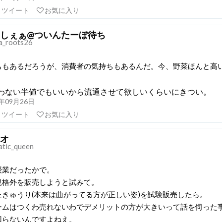
リツイート
お気に入り
しぇぁ@ついんたーぼ待ち
a_roots26
ちもあるだろうが、消費者の気持ちもあるんだ。今、野菜ほんと高
わない半値でもいいから流通させて欲しいくらいにきつい。
21年09月26日
リツイート
お気に入り
オ
atic_queen
授業だったかで。
規格外を販売しようと試みて。
たきゅうり(本来は曲がってる方が正しい姿)を試験販売したら。
ームはつくわ売れないわでデメリットの方が大きいって話を伺った
回らないんですよねえ。