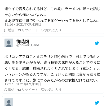
連ツイで言及されてるけど、これ別にラーメンに限った話じ
ゃないから怖いんだよね…
まあ現在進行形でやられてる某ゲーやってる身としてはね…
18:16 – 2021年09月28日
返信
リツイート
お気に入り
御花畑
@flower_l_and
ポリコレアフロことミステリと謂う勿れで「同士でつるむと
悪い事を働きたがるが、違う種類の属性が入ることでやりに
くくなる。結果、排除されようとされてしまう（意訳）」と
いうシーンがあるんですが、こういった問題は昔から繰り返
されてますよね。別につるみたがるのは女性だけではない。
17:27 – 2021年09月28日
返信
リツイート
お気に入り