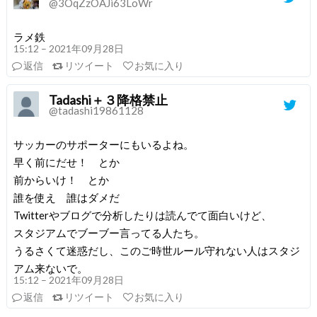
@3OqZzOAJi63LoWr
ラメ鉄
15:12 – 2021年09月28日
返信
リツイート
お気に入り
Tadashi＋３降格禁止
@tadashi19861128
サッカーのサポーターにもいるよね。
早く前にだせ！ とか
前からいけ！ とか
誰を使え 誰はダメだ
Twitterやブログで分析したりは読んでて面白いけど、
スタジアムでブーブー言ってる人たち。
うるさくて迷惑だし、このご時世ルール守れない人はスタジ
アム来ないで。
15:12 – 2021年09月28日
返信
リツイート
お気に入り