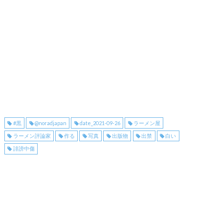
#黒
@noradjapan
date_2021-09-26
ラーメン屋
ラーメン評論家
作る
写真
出版物
出禁
白い
誹謗中傷