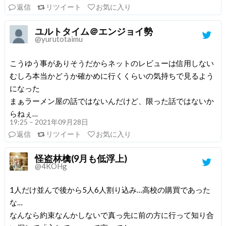
返信
リツイート
お気に入り
ユルトタイム＠エンジョイ勢
@yurutotaimu
こうゆう事がありそうだからネットのレビューは信用しない
むしろ本当かどうか確かめに行くくらいの気持ちで見るよう
になった
まぁラーメン屋の話ではないんだけど、限った話ではないか
らねぇ…
19:25 – 2021年09月28日
返信
リツイート
お気に入り
怪盗林檎(9月も低浮上)
@4KOHg
1人だけ並んで後から5人6人割り込み…高校の購買であった
な…
なんなら約束なんかしないで真っ先に前の方に行って知り合