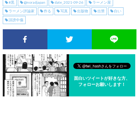
#黒
@noradjapan
date_2021-09-26
ラーメン屋
ラーメン評論家
作る
写真
出版物
出禁
白い
誹謗中傷
Facebookでシェア
Twitterでシェア
面白いツイートが好きな方、
フォローお願いします！