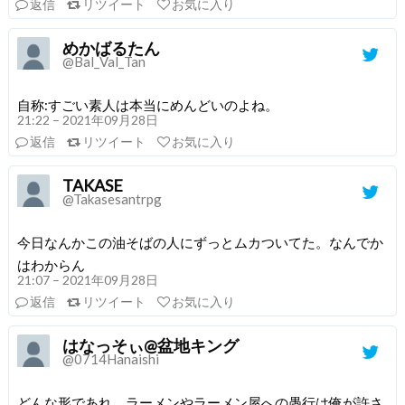
返信
リツイート
お気に入り
めかばるたん
@Bal_Val_Tan
自称:すごい素人は本当にめんどいのよね。
21:22 – 2021年09月28日
返信
リツイート
お気に入り
TAKASE
@Takasesantrpg
今日なんかこの油そばの人にずっとムカついてた。なんでか
はわからん
21:07 – 2021年09月28日
返信
リツイート
お気に入り
はなっそぃ@盆地キング
@0714Hanaishi
どんな形であれ、ラーメンやラーメン屋への愚行は俺が許さ