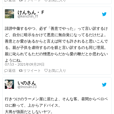
けんちん・Ｆ
@kenchin_ff
誹謗中傷するやつ、必ず「善意でやった」って言い訳するけ
ど、自分に暗示をかけて悪意に無自覚になってるだけだよ。
善意とか愛があるからと言えば何でも許されると思いこんで
る。親が子供を虐待するのを躾と言い訳するのも同じ理屈。
親に叱られてもただの憎悪からだから愛の鞭だとか思わない
ようにね。
07:53 – 2021年09月29日
返信
リツイート
お気に入り
いのさん
@inosan33
行きつけのラーメン屋に居たよ、そんな客。昼間からベロベ
ロに酔って、上からアドバイス。
大将が強面だとしないヤツ。