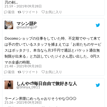
刃の剣…
21:59 – 2021年09月28日
返信
リツイート
お気に入り
マシン語P
@mashingoP
Docomoショップの仕事をしていた時、不定期でやって来て
は手の空いているスタッフを捕まえては「お前たちのサービ
スはボッタクリ。本当なら月3千円で通話とパケット通信無
制限が出来る」と力説していたジイさん思い出した。0円ス
マホ全盛の時期。
21:48 – 2021年09月28日
返信
リツイート
お気に入り
しんや⛅毎日自由で旅好きな人
@Shinya_0811
ラーメン界隈にめっちゃおりそうやな🙄🙄🙄
21:26 – 2021年09月28日