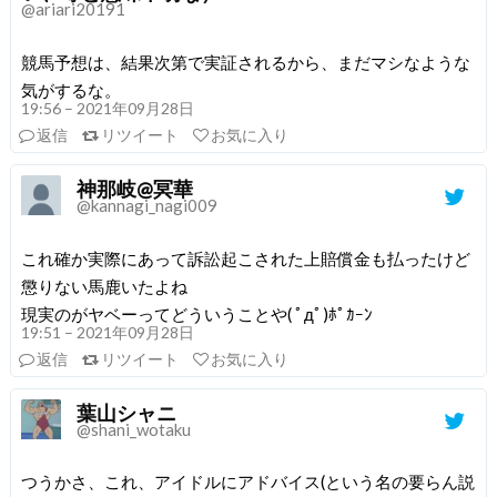
@ariari20191
競馬予想は、結果次第で実証されるから、まだマシなような
気がするな。
19:56 – 2021年09月28日
返信
リツイート
お気に入り
神那岐@冥華
@kannagi_nagi009
これ確か実際にあって訴訟起こされた上賠償金も払ったけど
懲りない馬鹿いたよね
現実のがヤベーってどういうことや( ﾟдﾟ)ﾎﾟｶｰﾝ
19:51 – 2021年09月28日
返信
リツイート
お気に入り
葉山シャニ
@shani_wotaku
つうかさ、これ、アイドルにアドバイス(という名の要らん説