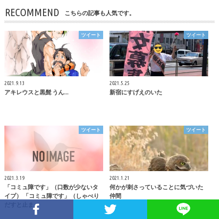
RECOMMEND
こちらの記事も人気です。
ツイート
ツイート
2021.9.13
2021.5.25
アキレウスと黒髭 うん…
新宿にすげえのいた
ツイート
ツイート
2021.3.19
2021.1.21
「コミュ障です」（口数が少ないタ
何かが刺さっていることに気づいた
イプ） 「コミュ障です」（しゃべり
仲間
だすと止ま…
Facebookでシェア
Twitterでシェア