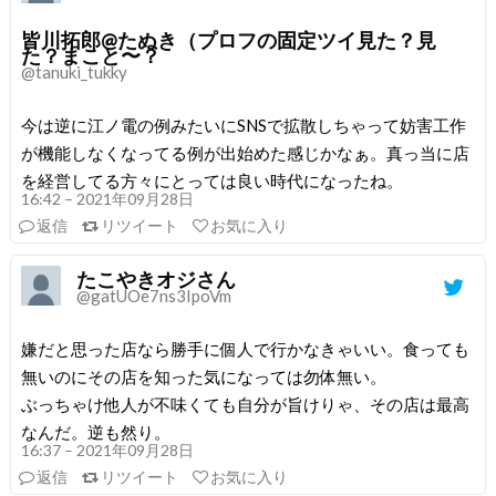
皆川拓郎@たぬき（プロフの固定ツイ見た？見
た？まこと〜？
@tanuki_tukky
今は逆に江ノ電の例みたいにSNSで拡散しちゃって妨害工作
が機能しなくなってる例が出始めた感じかなぁ。真っ当に店
を経営してる方々にとっては良い時代になったね。
16:42 – 2021年09月28日
返信
リツイート
お気に入り
たこやきオジさん
@gatUOe7ns3IpoVm
嫌だと思った店なら勝手に個人で行かなきゃいい。食っても
無いのにその店を知った気になっては勿体無い。
ぶっちゃけ他人が不味くても自分が旨けりゃ、その店は最高
なんだ。逆も然り。
16:37 – 2021年09月28日
返信
リツイート
お気に入り