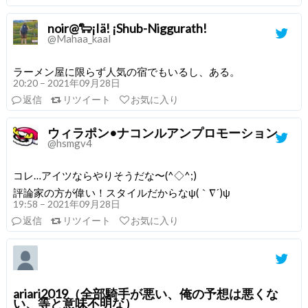
noir@🐑¡Iä! ¡Shub-Niggurath!
@Mahaa_kaal
ラーメン屋に限らず人気の宿でもいるし、ある。
20:20 – 2021年09月28日
返信
リツイート
お気に入り
ウィラポン•ナコンルアンプロモーション
@hsmgv4
コレ…アイツならやりそうだな〜(^◇^;)
評論家の方が偉い！スタイルだからなψ(｀∇´)ψ
19:58 – 2021年09月28日
返信
リツイート
お気に入り
ariari2019（全部騎手が悪い、俺の予想は悪くな
い、等と意味不明な）