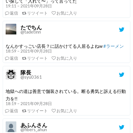
い探して「入れて〜」って言ってた
19:11 – 2021年09月28日
返信
リツイート
お気に入り
たでちん
@tadetinn
なんかすっごい店長？に話かけてる人居るよねw
#ラーメン
18:59 – 2021年09月28日
返信
リツイート
お気に入り
隊長
@syu0361
地獄への道は善意で舗装されている。断る勇気と訴える行動
力を!!
18:19 – 2021年09月28日
返信
リツイート
お気に入り
あふんさん
@fibers_ahun