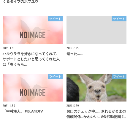
くるタイプのホプユウ
ツイート
ツイート
2021.3.9
2018.7.25
ハルウララを好きになってくれて、
逝った……
サポートとしたいと思ってくれた人
は「春うらら…
ツイート
ツイート
2021.1.30
2021.5.29
「中村海人」 #ISLANDTV
お口のチェック中…… されるがままの
信頼関係…かわいい… #金沢動物園 #…