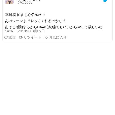
@cccddy
本郷奏多まじか(´◉ω◉` )
あのシーンまでやってくれるのかな？
あそこ感動するから(´◉ω◉` )続編でもいいからやって欲しいなー
14:36 – 2018年10月09日
返信
リツイート
お気に入り