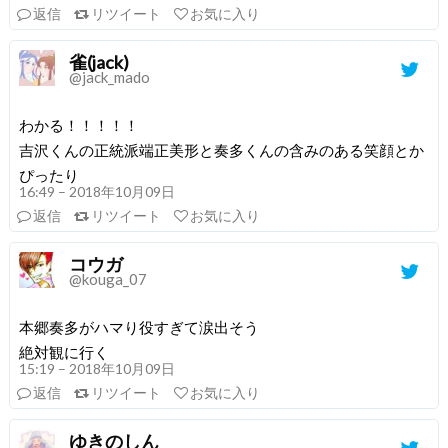
返信
リツイート
お気に入り
雀(jack)
@jack_mado
わかる！！！！！
吉沢くんの正統派端正美形と奏多くんの含みのある笑顔とか
ぴったり
16:49 – 2018年10月09日
返信
リツイート
お気に入り
コウガ
@kouga_07
本郷奏多がハマり役すぎて涙出そう
絶対観に行く
15:19 – 2018年10月09日
返信
リツイート
お気に入り
ゆきのしん