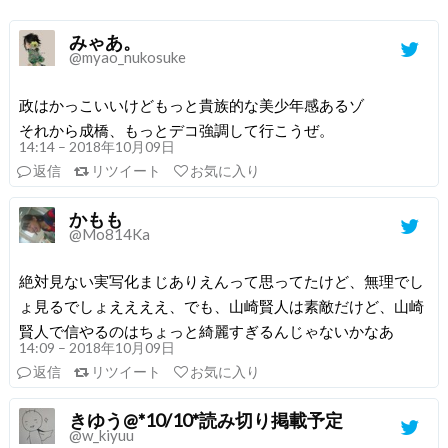
みゃあ。
@myao_nukosuke
政はかっこいいけどもっと貴族的な美少年感あるゾ
それから成橋、もっとデコ強調して行こうぜ。
14:14 – 2018年10月09日
返信
リツイート
お気に入り
かもも
@Mo814Ka
絶対見ない実写化まじありえんって思ってたけど、無理でし
ょ見るでしょええええ、でも、山崎賢人は素敵だけど、山崎
賢人で信やるのはちょっと綺麗すぎるんじゃないかなあ
14:09 – 2018年10月09日
返信
リツイート
お気に入り
きゆう@*10/10*読み切り掲載予定
@w_kiyuu