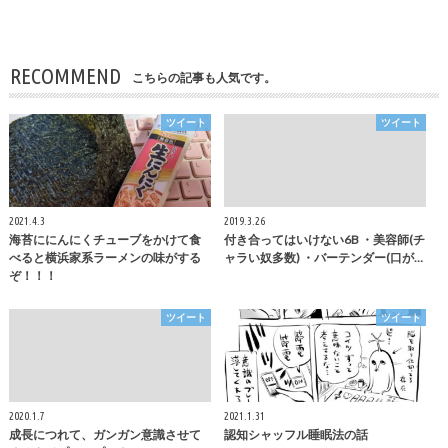
RECOMMEND
こちらの記事も人気です。
ツイート
ツイート
2021.4.3
2019.3.26
海苔ににんにくチューブをかけて食
付き合ってはいけない6B ・美容師(チ
べると横浜家系ラーメンの味がする
ャラい奴多数) ・バーテンダー(口が…
ぞ！！！
ツイート
ツイート
2020.1.7
2021.1.31
成長につれて、ガンガン意識させて
認知シャッフル睡眠法の話