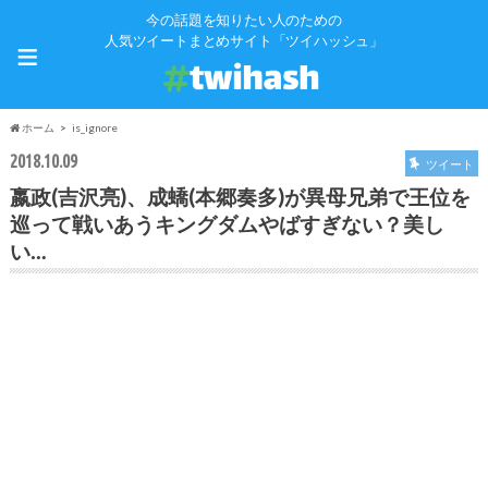
今の話題を知りたい人のための
≡
人気ツイートまとめサイト「ツイハッシュ」
ホーム
is_ignore
2018.10.09
ツイート
嬴政(吉沢亮)、成蟜(本郷奏多)が異母兄弟で王位を
巡って戦いあうキングダムやばすぎない？美し
い…