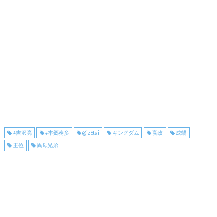
#吉沢亮
#本郷奏多
@iz6tai
キングダム
嬴政
成蟜
王位
異母兄弟