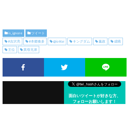
is_ignore
ツイート
#吉沢亮
#本郷奏多
@iz6tai
キングダム
嬴政
成蟜
王位
異母兄弟
Facebookでシェア
Twitterでシェア
面白いツイートが好きな方、
フォローお願いします！