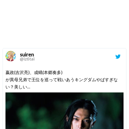
suiren
@iz6tai
嬴政(吉沢亮)、成蟜(本郷奏多)
が異母兄弟で王位を巡って戦いあうキングダムやばすぎな
い？美しい…