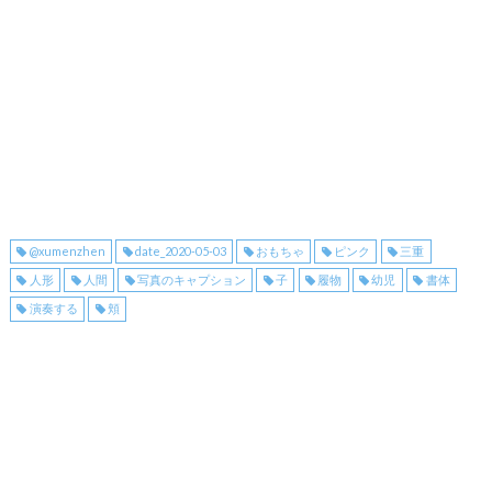
@xumenzhen
date_2020-05-03
おもちゃ
ピンク
三重
人形
人間
写真のキャプション
子
履物
幼児
書体
演奏する
頬