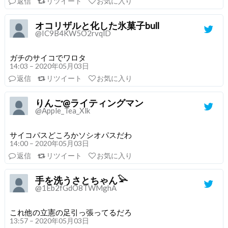
返信
リツイート
お気に入り
オコリザルと化した氷菓子bull
@IC9B4KW5O2rvqlD
ガチのサイコでワロタ
14:03 – 2020年05月03日
返信
リツイート
お気に入り
りんご@ライティングマン
@Apple_Tea_Xlk
サイコパスどころかソシオパスだわ
14:00 – 2020年05月03日
返信
リツイート
お気に入り
手を洗うさとちゃん𓅪
@1Eb2fGdO8TWMghA
これ他の立憲の足引っ張ってるだろ
13:57 – 2020年05月03日