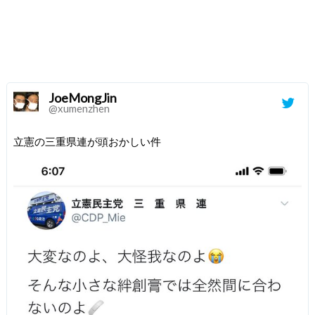
JoeMongJin
@xumenzhen
立憲の三重県連が頭おかしい件