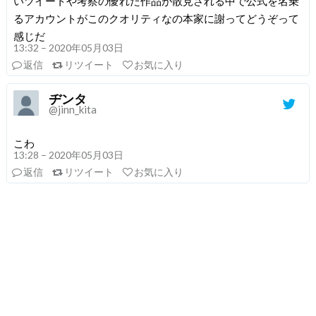
いツイートや考察の優れた作品が散見される中で公式を名乗
るアカウントがこのクオリティなの本家に謝ってどうぞって
感じだ
13:32 – 2020年05月03日
返信
リツイート
お気に入り
ヂンタ
@jinn_kita
こわ
13:28 – 2020年05月03日
返信
リツイート
お気に入り