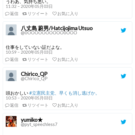
うわあ、気持ち悪い。
11:32 – 2020年05月03日
返信
リツイート
お気に入り
八丈島 蔚男/Hatcijojima Utsuo
@0OOOOOOOOOO0OOO
仕事をしていない証だよな。
10:59 – 2020年05月03日
返信
リツイート
お気に入り
Chirico_QP
@Chirico_QP
頭おかしい
#立憲民主党、早くも消し逃げか。
10:53 – 2020年05月03日
返信
リツイート
お気に入り
yumiko★
@pyt_speechless7