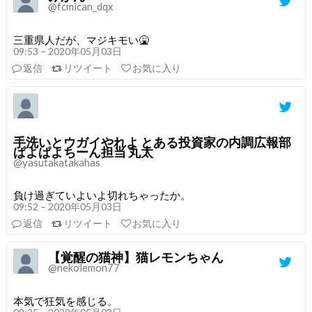
@fcmican_dqx
三重県人だが、マジキモい🤮
09:53 – 2020年05月03日
返信
リツイート
お気に入り
手洗いとウガイやれよ とある投資家の内調広報部
ぱよぱよちーん担当 丸太
@yasutakatakahas
負け過ぎていよいよ切れちゃったか。
09:52 – 2020年05月03日
返信
リツイート
お気に入り
【覚醒の猫神】猫レモンちゃん
@nekolemon77
本気で狂気を感じる。