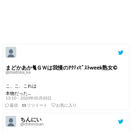
まどかあか🐈ＧＷは我慢のｱｸﾃｨﾋﾞｽﾄweek熟女©
@madoka_ka
こ、こ、これは
本物だった…
13:10 – 2020年05月03日
返信
リツイート
お気に入り
ちんにい
@chinniisan